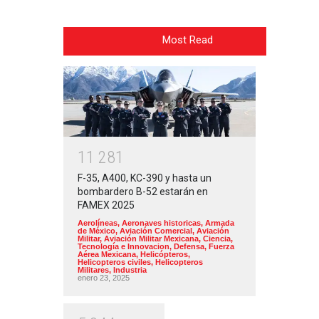
Most Read
1
1
2
8
1
F-35, A400, KC-390 y hasta un
bombardero B-52 estarán en
FAMEX 2025
Aerolíneas
,
Aeronaves historicas
,
Armada
de México
,
Aviación Comercial
,
Aviación
Militar
,
Aviación Militar Mexicana
,
Ciencia,
Tecnología e Innovacion
,
Defensa
,
Fuerza
Aérea Mexicana
,
Helicópteros
,
Helicopteros civiles
,
Helicopteros
Militares
,
Industria
enero 23, 2025