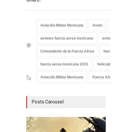
Aviación Militar Mexicana
Avion
avión super
aviones fuerza aerea mexicana
aviones mexican
Comandante de la Fuerza Aérea
fuerza aérea de 
fuerza aerea mexicana 2015
helicoptero
Aviación Militar Mexicana
Fuerza Aérea Mexican
Posts Carousel