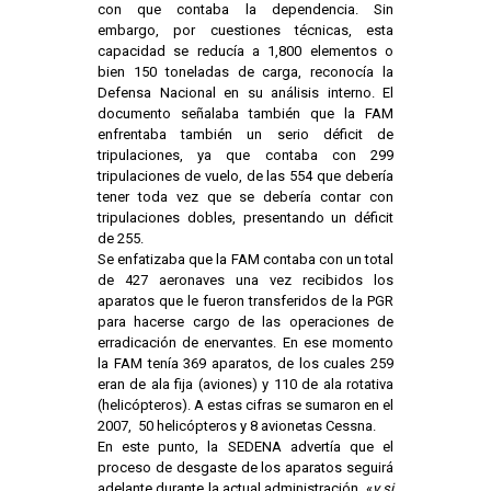
con que contaba la dependencia. Sin
embargo, por cuestiones técnicas, esta
capacidad se reducía a 1,800 elementos o
bien 150 toneladas de carga, reconocía la
Defensa Nacional en su análisis interno. El
documento señalaba también que la FAM
enfrentaba también un serio déficit de
tripulaciones, ya que contaba con 299
tripulaciones de vuelo, de las 554 que debería
tener toda vez que se debería contar con
tripulaciones dobles, presentando un déficit
de 255.
Se enfatizaba que la FAM contaba con un total
de 427 aeronaves una vez recibidos los
aparatos que le fueron transferidos de la PGR
para hacerse cargo de las operaciones de
erradicación de enervantes. En ese momento
la FAM tenía 369 aparatos, de los cuales 259
eran de ala fija (aviones) y 110 de ala rotativa
(helicópteros). A estas cifras se sumaron en el
2007, 50 helicópteros y 8 avionetas Cessna.
En este punto, la SEDENA advertía que el
proceso de desgaste de los aparatos seguirá
adelante durante la actual administración, «
y si