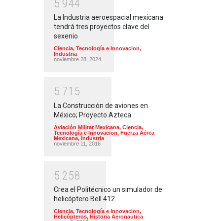
5
9
4
4
La Industria aeroespacial mexicana
tendrá tres proyectos clave del
sexenio
Ciencia, Tecnología e Innovacion
,
Industria
noviembre 28, 2024
5
7
1
5
La Construcción de aviones en
México; Proyecto Azteca
Aviación Militar Mexicana
,
Ciencia,
Tecnología e Innovacion
,
Fuerza Aérea
Mexicana
,
Industria
noviembre 11, 2016
5
2
5
8
Crea el Politécnico un simulador de
helicóptero Bell 412.
Ciencia, Tecnología e Innovacion
,
Helicópteros
,
Historia Aeronautica