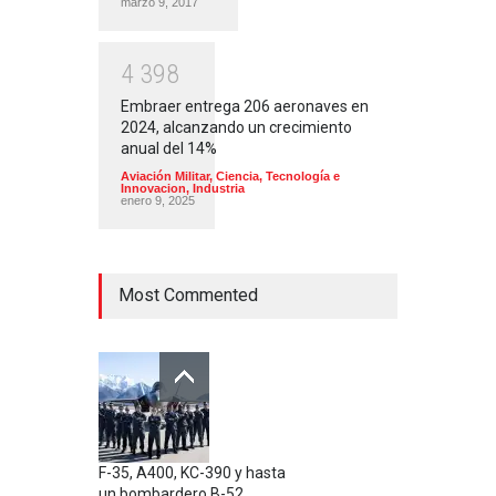
marzo 9, 2017
4
3
9
8
Embraer entrega 206 aeronaves en
2024, alcanzando un crecimiento
anual del 14%
Aviación Militar
,
Ciencia, Tecnología e
Innovacion
,
Industria
enero 9, 2025
Most Commented
F-35, A400, KC-390 y hasta
un bombardero B-52