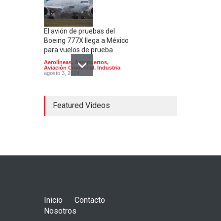
El avión de pruebas del
Boeing 777X llega a México
para vuelos de prueba
Aerolíneas
,
Aeropuertos
,
Aviación Comercial
,
Industria
agosto 3, 2024
Featured Videos
Concorde; el avión
supersónico que venía a
México
Aerolíneas
,
Aeronaves
historicas
,
Aeropuertos
octubre 16, 2024
Inicio
Contacto
Nosotros