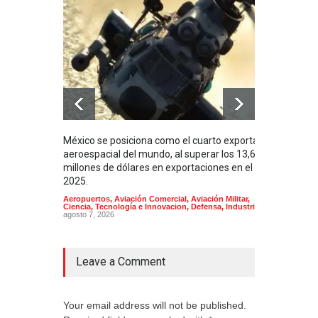
México se posiciona como el cuarto exportador
La i
aeroespacial del mundo, al superar los 13,600
BUQU
millones de dólares en exportaciones en el
Arma
2025.
Aeropuertos
,
Aviación Comercial
,
Aviación Militar
,
Ciencia, Tecnología e Innovacion
,
Defensa
,
Industria
agosto 7, 2026
Leave a Comment
Your email address will not be published.