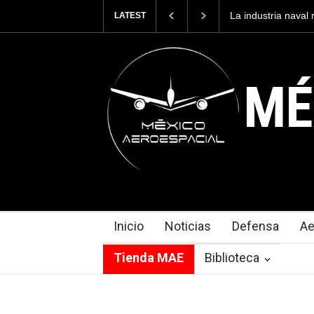
a naval mexicana construirá 32 BUQUES para la
Entrenar a un pi
LATEST
México
cuesta 2.9 millo
MÉ
Inicio
Noticias
Defensa
Ae
Tienda MAE
Biblioteca