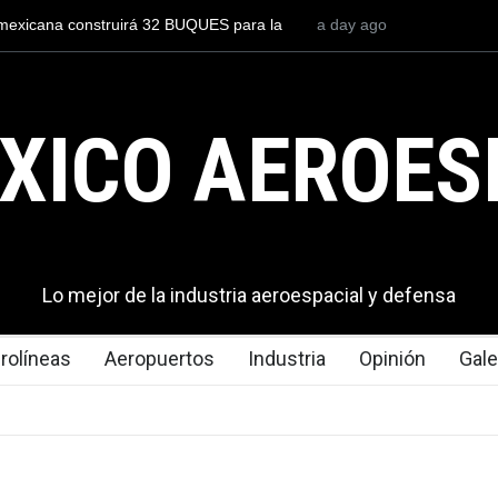
loto para volar los nuevos C-130J mexicanos
a day ago
México se posiciona 
nes de dólares
del mundo, al supera
exportaciones en el 
XICO AEROES
Lo mejor de la industria aeroespacial y defensa
rolíneas
Aeropuertos
Industria
Opinión
Gale