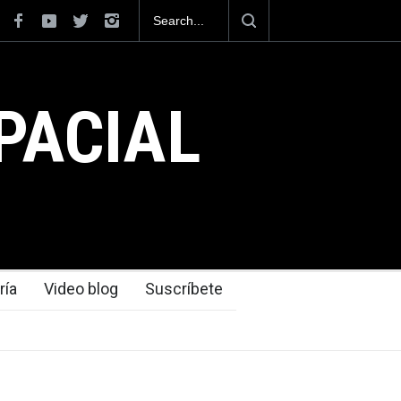
como el cuarto exportador aeroespacial
r los 13,600 millones de dólares en
2025.
PACIAL
ría
Video blog
Suscríbete