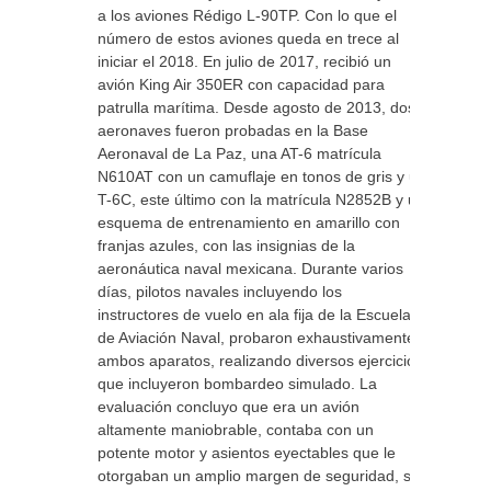
a los aviones Rédigo L-90TP. Con lo que el
número de estos aviones queda en trece al
iniciar el 2018. En julio de 2017, recibió un
avión King Air 350ER con capacidad para
patrulla marítima. Desde agosto de 2013, dos
aeronaves fueron probadas en la Base
Aeronaval de La Paz, una AT-6 matrícula
N610AT con un camuflaje en tonos de gris y un
T-6C, este último con la matrícula N2852B y un
esquema de entrenamiento en amarillo con
franjas azules, con las insignias de la
aeronáutica naval mexicana. Durante varios
días, pilotos navales incluyendo los
instructores de vuelo en ala fija de la Escuela
de Aviación Naval, probaron exhaustivamente
ambos aparatos, realizando diversos ejercicios
que incluyeron bombardeo simulado. La
evaluación concluyo que era un avión
altamente maniobrable, contaba con un
potente motor y asientos eyectables que le
otorgaban un amplio margen de seguridad, su