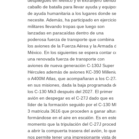
despliegues en México y el extranjero siendo el
caballo de batalla para llevar ayuda y equipos
de ayuda humanitaria a los lugares donde se
necesite. Además, ha participado en ejercicios
militares llevando tropas que luego son
lanzadas en paracaídas dentro de una
poderosa fuerza de transporte que combina
los aviones de la Fuerza Aérea y la Armada de
México. En los siguientes se espera contar con
una renovada fuerza de transporte con
aviones de nueva generación C-130J Super
Hércules además de aviones KC-390 Millenium
o A400M Atlas, que acompañaran a los C-27J
en sus misiones, dada la baja programada de
los C-130 Mk3 después del 2027. El primer
avión en despegar es el C-27J dado que es
líder de la formación seguido por el C-130 Mk-
3 matricula 3616 que proceden a ganar altura
formándose en el aire en escalón. Es en este
momento que la tripulación del C-27J procede
a abrir la compuerta trasera del avión, lo que
nos permite tener una impresionante vista del