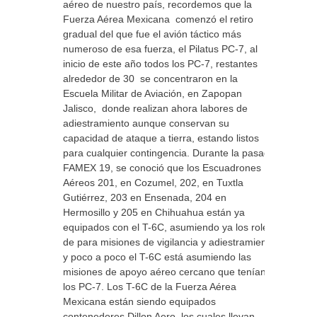
aéreo de nuestro país, recordemos que la
Fuerza Aérea Mexicana comenzó el retiro
gradual del que fue el avión táctico más
numeroso de esa fuerza, el Pilatus PC-7, al
inicio de este año todos los PC-7, restantes
alrededor de 30 se concentraron en la
Escuela Militar de Aviación, en Zapopan
Jalisco, donde realizan ahora labores de
adiestramiento aunque conservan su
capacidad de ataque a tierra, estando listos
para cualquier contingencia. Durante la pasada
FAMEX 19, se conoció que los Escuadrones
Aéreos 201, en Cozumel, 202, en Tuxtla
Gutiérrez, 203 en Ensenada, 204 en
Hermosillo y 205 en Chihuahua están ya
equipados con el T-6C, asumiendo ya los roles
de para misiones de vigilancia y adiestramiento
y poco a poco el T-6C está asumiendo las
misiones de apoyo aéreo cercano que tenían
los PC-7. Los T-6C de la Fuerza Aérea
Mexicana están siendo equipados
contenedores Dillon Aero, los cuales llevan