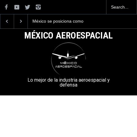
La industria naval mexicana
La mayor lección
construirá 32 BUQUES para
tecnológica que dejó e
la Armada de México
Mundial 2026 ocurrió 
MÉXICO AEROESPACIAL
aeropuertos
Lo mejor de la industria aeroespacial y
defensa