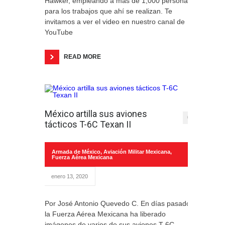
Hawker, empleando a más de 1,000 personas
para los trabajos que ahí se realizan. Te
invitamos a ver el video en nuestro canal de
YouTube
READ MORE
México artilla sus aviones
0
tácticos T-6C Texan II
Armada de México
,
Aviación Militar Mexicana
,
Fuerza Aérea Mexicana
enero 13, 2020
Por José Antonio Quevedo C. En días pasados
la Fuerza Aérea Mexicana ha liberado
imágenes de varios de sus aviones T-6C,