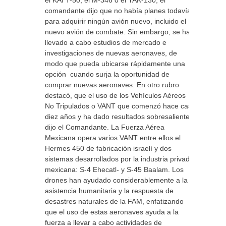
el KAI T-50, el M-346 o el YAK-130, el
comandante dijo que no había planes todavía
para adquirir ningún avión nuevo, incluido el
nuevo avión de combate. Sin embargo, se han
llevado a cabo estudios de mercado e
investigaciones de nuevas aeronaves, de
modo que pueda ubicarse rápidamente una
opción cuando surja la oportunidad de
comprar nuevas aeronaves. En otro rubro
destacó, que el uso de los Vehículos Aéreos
No Tripulados o VANT que comenzó hace casi
diez años y ha dado resultados sobresalientes,
dijo el Comandante. La Fuerza Aérea
Mexicana opera varios VANT entre ellos el
Hermes 450 de fabricación israelí y dos
sistemas desarrollados por la industria privada
mexicana: S-4 Ehecatl- y S-45 Baalam. Los
drones han ayudado considerablemente a la
asistencia humanitaria y la respuesta de
desastres naturales de la FAM, enfatizando
que el uso de estas aeronaves ayuda a la
fuerza a llevar a cabo actividades de