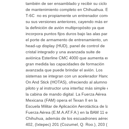
también de ser ensamblado y recibir su ciclo
de mantenimiento completo en Chihuahua. El
T-6C no es propiamente un entrenador como
su sus versiones anteriores, cayendo más en
la definición de avión multipropósito ya que
incorpora puntos fijos duros bajo las alas para
el porte de armamento de entrenamiento, un
head-up display (HUD), panel de control de
cristal integrado y una avanzada suite de
aviónica Esterline CMC 4000 que aumenta en
gran medida las capacidades de formación
avanzada que puede brindar el avión. Los
sistemas se integran con un acelerador Hands-
On And Stick (HOTAS), ofreciendo al alumno
piloto y al instructor una interfaz más simple en
la cabina de mando digital. La Fuerza Aérea
Mexicana (FAM) opera el Texan II en la
Escuela Militar de Aplicación Aerotáctica de la
Fuerza Aérea (E.M.A.AT.F.A.) en la BAM 11 en
Chihuhua, además de los escuadrones aéreos
402, (Ixtepec) 201 (Cozumel, Q. Roo.), 203 (El