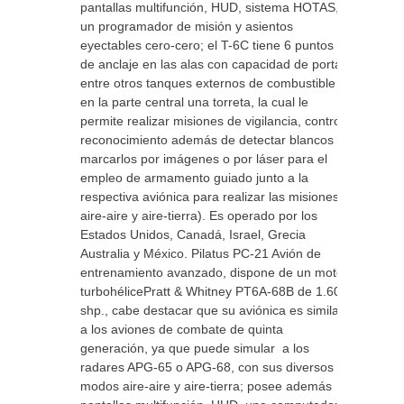
pantallas multifunción, HUD, sistema HOTAS,
un programador de misión y asientos
eyectables cero-cero; el T-6C tiene 6 puntos
de anclaje en las alas con capacidad de portar
entre otros tanques externos de combustible y
en la parte central una torreta, la cual le
permite realizar misiones de vigilancia, control,
reconocimiento además de detectar blancos y
marcarlos por imágenes o por láser para el
empleo de armamento guiado junto a la
respectiva aviónica para realizar las misiones
aire-aire y aire-tierra). Es operado por los
Estados Unidos, Canadá, Israel, Grecia
Australia y México. Pilatus PC-21 Avión de
entrenamiento avanzado, dispone de un motor
turbohélicePratt & Whitney PT6A-68B de 1.600
shp., cabe destacar que su aviónica es similar
a los aviones de combate de quinta
generación, ya que puede simular a los
radares APG-65 o APG-68, con sus diversos
modos aire-aire y aire-tierra; posee además