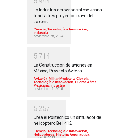
5
9
4
4
La Industria aeroespacial mexicana
tendrá tres proyectos clave del
sexenio
Ciencia, Tecnología e Innovacion
,
Industria
noviembre 28, 2024
5
7
1
4
La Construcción de aviones en
México; Proyecto Azteca
Aviación Militar Mexicana
,
Ciencia,
Tecnología e Innovacion
,
Fuerza Aérea
Mexicana
,
Industria
noviembre 11, 2016
5
2
5
7
Crea el Politécnico un simulador de
helicóptero Bell 412.
Ciencia, Tecnología e Innovacion
,
Helicópteros
,
Historia Aeronautica
marzo 9, 2017