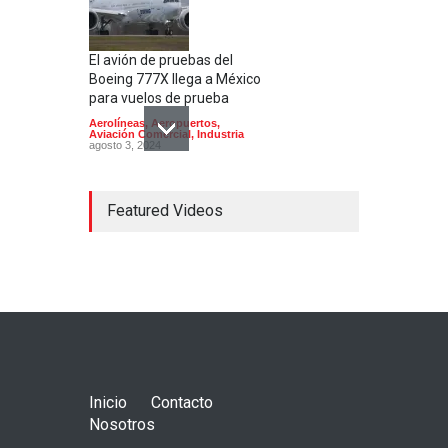
El avión de pruebas del
Boeing 777X llega a México
para vuelos de prueba
Aerolíneas
,
Aeropuertos
,
Aviación Comercial
,
Industria
agosto 3, 2024
Featured Videos
El Aeropuerto de
Guadalajara inaugura una
segunda pista
Aerolíneas
,
Aeropuertos
julio 24, 2024
Inicio
Contacto
Nosotros