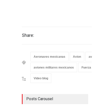
Share:
Aeronaves mexicanas
Avion
aviones
a
aviones militares mexicanos
Fuerza Aérea Mexic
Video blog
Posts Carousel