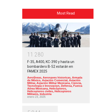
Most Read
1
1
2
8
0
F-35, A400, KC-390 y hasta un
bombardero B-52 estarán en
FAMEX 2025
Aerolíneas
,
Aeronaves historicas
,
Armada
de México
,
Aviación Comercial
,
Aviación
Militar
,
Aviación Militar Mexicana
,
Ciencia,
Tecnología e Innovacion
,
Defensa
,
Fuerza
Aérea Mexicana
,
Helicópteros
,
Helicopteros civiles
,
Helicopteros
Militares
,
Industria
enero 23, 2025