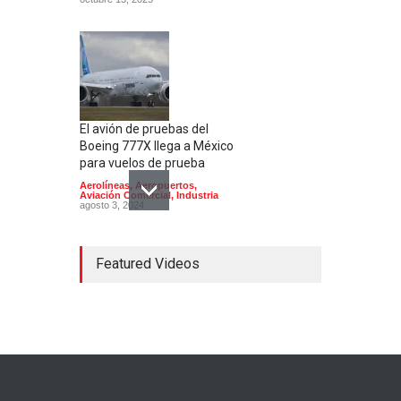
El avión de pruebas del
Boeing 777X llega a México
para vuelos de prueba
Aerolíneas
,
Aeropuertos
,
Aviación Comercial
,
Industria
agosto 3, 2024
Featured Videos
Aeropuerto de Culiacán;
estado de sitio
Aerolíneas
,
Aeropuertos
,
Aviación Comercial
,
Aviación
Militar
,
Helicópteros