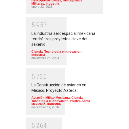
Helicopteros civiles
,
Helicopteros
Militares
,
Industria
enero 23, 2025
5
9
5
3
La Industria aeroespacial mexicana
tendrá tres proyectos clave del
sexenio
Ciencia, Tecnología e Innovacion
,
Industria
noviembre 28, 2024
5
7
2
6
La Construcción de aviones en
México; Proyecto Azteca
Aviación Militar Mexicana
,
Ciencia,
Tecnología e Innovacion
,
Fuerza Aérea
Mexicana
,
Industria
noviembre 11, 2016
5
2
6
4