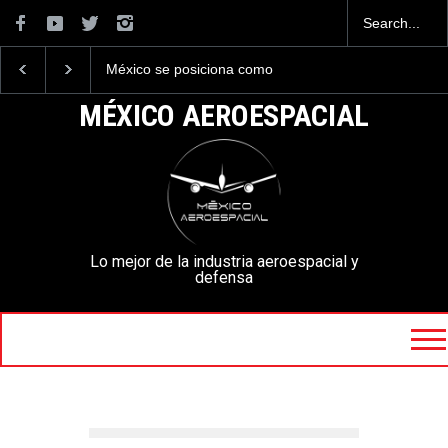
México se posiciona como
La industria naval mexi
el cuarto exportador
construirá 32 BUQUES 
aeroespacial del mundo, al
la Armada de México
MÉXICO AEROESPACIAL
superar los 13,600 millones
de dólares en exportaciones
en el 2025.
Lo mejor de la industria aeroespacial y
defensa