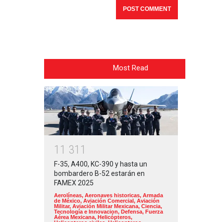
Most Read
1
1
3
1
1
F-35, A400, KC-390 y hasta un
bombardero B-52 estarán en
FAMEX 2025
Aerolíneas
,
Aeronaves historicas
,
Armada
de México
,
Aviación Comercial
,
Aviación
Militar
,
Aviación Militar Mexicana
,
Ciencia,
Tecnología e Innovacion
,
Defensa
,
Fuerza
Aérea Mexicana
,
Helicópteros
,