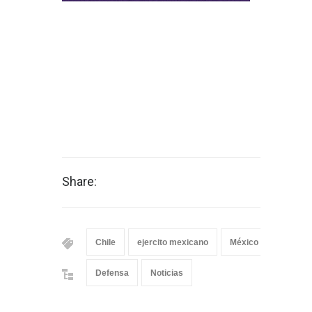
Share:
Chile
ejercito mexicano
México
Terremo
Defensa
Noticias