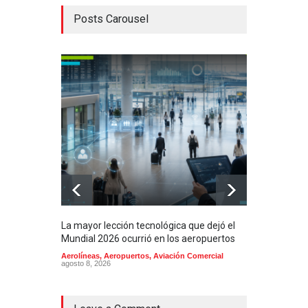
Posts Carousel
La mayor lección tecnológica que dejó el
Méxi
Mundial 2026 ocurrió en los aeropuertos
aero
mill
Aerolíneas
,
Aeropuertos
,
Aviación Comercial
agosto 8, 2026
2025
Aero
Cienc
agost