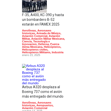
F-35, A400, KC-390 y hasta
un bombardero B-52
estarán en FAMEX 2025
Aerolíneas
,
Aeronaves
historicas
,
Armada de México
,
Aviación Comercial
,
Aviación
Militar
,
Aviación Militar Mexicana
,
Ciencia, Tecnología e
Innovacion
,
Defensa
,
Fuerza
Aérea Mexicana
,
Helicópteros
,
Helicopteros civiles
,
Helicopteros Militares
,
Industria
enero 23, 2025
Airbus A320 desplaza al
Boeing 737 como el avión
más entregado del mundo
Aerolíneas
,
Aeronaves
historicas
,
Aeropuertos
,
Aviación Comercial
octubre 13, 2025