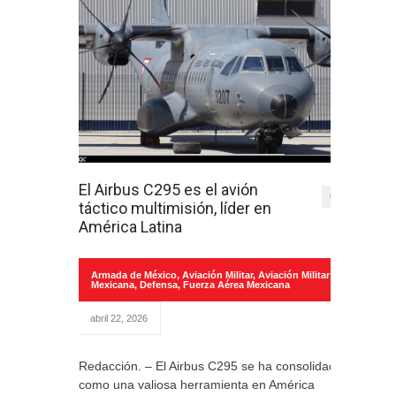
El Airbus C295 es el avión
0
táctico multimisión, líder en
América Latina
Armada de México
,
Aviación Militar
,
Aviación Militar
Mexicana
,
Defensa
,
Fuerza Aérea Mexicana
abril 22, 2026
Redacción. – El Airbus C295 se ha consolidado
como una valiosa herramienta en América