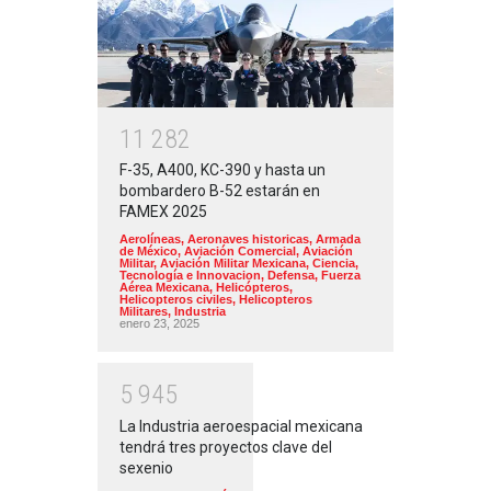
1
1
2
8
2
F-35, A400, KC-390 y hasta un
bombardero B-52 estarán en
FAMEX 2025
Aerolíneas
,
Aeronaves historicas
,
Armada
de México
,
Aviación Comercial
,
Aviación
Militar
,
Aviación Militar Mexicana
,
Ciencia,
Tecnología e Innovacion
,
Defensa
,
Fuerza
Aérea Mexicana
,
Helicópteros
,
Helicopteros civiles
,
Helicopteros
Militares
,
Industria
enero 23, 2025
5
9
4
5
La Industria aeroespacial mexicana
tendrá tres proyectos clave del
sexenio