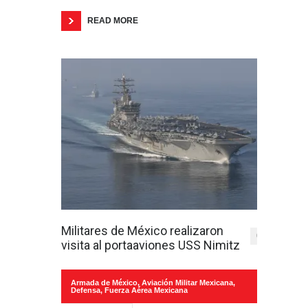
READ MORE
Militares de México realizaron
0
visita al portaaviones USS Nimitz
Armada de México
,
Aviación Militar Mexicana
,
Defensa
,
Fuerza Aérea Mexicana