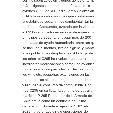
ser indispensables en algunos de los entornos
más exigentes del mundo. La flota de seis
aviones C295 de la Fuerza Aérea Colombiana
(FAC) lleva a cabo misiones que contribuyen a
la estabilidad social y medioambiental. En la
región del Catatumbo, azotada por la violencia,
el C295 se convirtió en un rayo de esperanza a
principios de 2025, al entregar más de 200
toneladas de ayuda humanitaria, entre las que
se incluían alimentos, kits de higiene y mantas,
a las poblaciones desplazadas. A lo largo de
los años, el C295 ha evolucionado para
incorporar modificaciones como una aviónica
modernizada con pantallas táctiles, así como
los winglets, pequeñas extensiones en las
puntas de las alas que mejoran el rendimiento
y reducen el consumo de combustible. Con
tres C295 en su flota, la variante de patrulla
marítima P-295 Persuader de la Armada de
Chile actúa como un centinela de última
generación. Durante el ejercicio SUBSAR
2025, la aeronave dirigió operaciones de