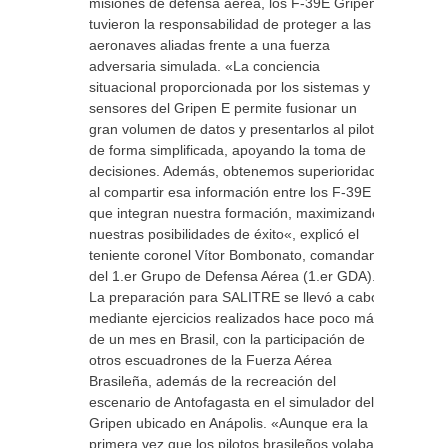
misiones de defensa aérea, los F-39E Gripen
tuvieron la responsabilidad de proteger a las
aeronaves aliadas frente a una fuerza
adversaria simulada. «La conciencia
situacional proporcionada por los sistemas y
sensores del Gripen E permite fusionar un
gran volumen de datos y presentarlos al piloto
de forma simplificada, apoyando la toma de
decisiones. Además, obtenemos superioridad
al compartir esa información entre los F-39E
que integran nuestra formación, maximizando
nuestras posibilidades de éxito«, explicó el
teniente coronel Vítor Bombonato, comandante
del 1.er Grupo de Defensa Aérea (1.er GDA).
La preparación para SALITRE se llevó a cabo
mediante ejercicios realizados hace poco más
de un mes en Brasil, con la participación de
otros escuadrones de la Fuerza Aérea
Brasileña, además de la recreación del
escenario de Antofagasta en el simulador del
Gripen ubicado en Anápolis. «Aunque era la
primera vez que los pilotos brasileños volaban