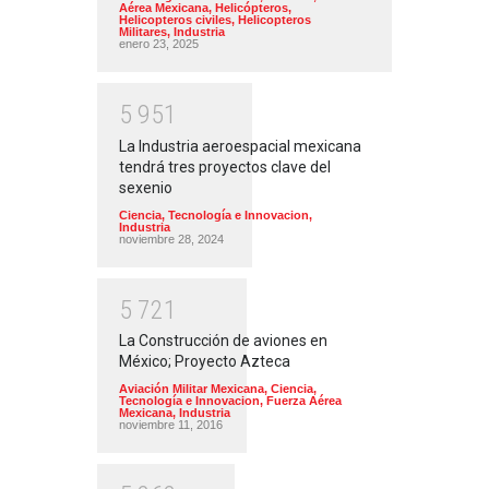
Aérea Mexicana
,
Helicópteros
,
Helicopteros civiles
,
Helicopteros
Militares
,
Industria
enero 23, 2025
5
9
5
1
La Industria aeroespacial mexicana
tendrá tres proyectos clave del
sexenio
Ciencia, Tecnología e Innovacion
,
Industria
noviembre 28, 2024
5
7
2
1
La Construcción de aviones en
México; Proyecto Azteca
Aviación Militar Mexicana
,
Ciencia,
Tecnología e Innovacion
,
Fuerza Aérea
Mexicana
,
Industria
noviembre 11, 2016