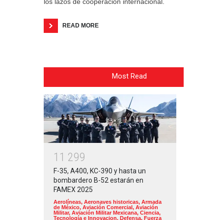
los lazos de cooperación internacional.
READ MORE
Most Read
1
1
2
9
9
F-35, A400, KC-390 y hasta un
bombardero B-52 estarán en
FAMEX 2025
Aerolíneas
,
Aeronaves historicas
,
Armada
de México
,
Aviación Comercial
,
Aviación
Militar
,
Aviación Militar Mexicana
,
Ciencia,
Tecnología e Innovacion
,
Defensa
,
Fuerza