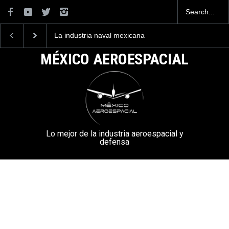
La industria naval mexicana
Entrenar a un piloto p
construirá 32 BUQUES para
volar los nuevos C-13
la Armada de México
mexicanos cuesta 2.9
MÉXICO AEROESPACIAL
millones de dólares
Lo mejor de la industria aeroespacial y
defensa