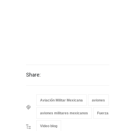
Share:
Aviación Militar Mexicana
aviones
aviones d
aviones militares mexicanos
Fuerza Aérea Mexic
Video blog