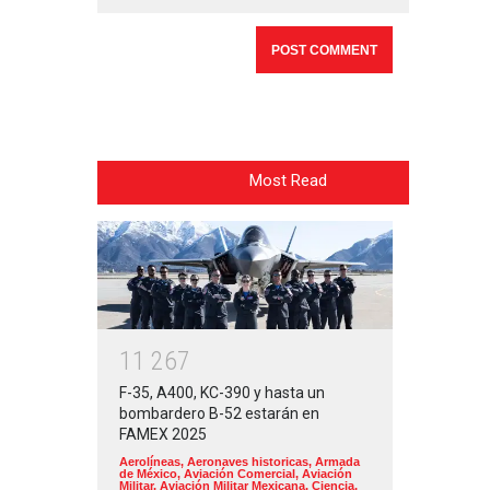
Most Read
1
1
2
6
7
F-35, A400, KC-390 y hasta un
bombardero B-52 estarán en
FAMEX 2025
Aerolíneas
,
Aeronaves historicas
,
Armada
de México
,
Aviación Comercial
,
Aviación
Militar
,
Aviación Militar Mexicana
,
Ciencia,