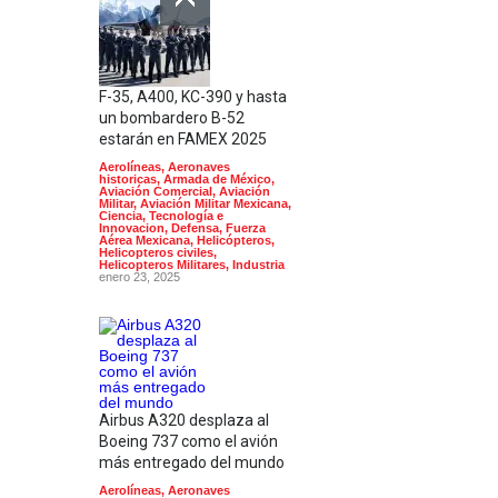
F-35, A400, KC-390 y hasta
un bombardero B-52
estarán en FAMEX 2025
Aerolíneas
,
Aeronaves
historicas
,
Armada de México
,
Aviación Comercial
,
Aviación
Militar
,
Aviación Militar Mexicana
,
Ciencia, Tecnología e
Innovacion
,
Defensa
,
Fuerza
Aérea Mexicana
,
Helicópteros
,
Helicopteros civiles
,
Helicopteros Militares
,
Industria
enero 23, 2025
Airbus A320 desplaza al
Boeing 737 como el avión
más entregado del mundo
Aerolíneas
,
Aeronaves