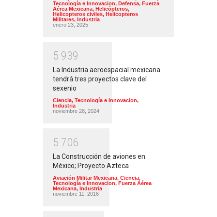
Tecnología e Innovacion
,
Defensa
,
Fuerza
Aérea Mexicana
,
Helicópteros
,
Helicopteros civiles
,
Helicopteros
Militares
,
Industria
enero 23, 2025
5
9
3
9
La Industria aeroespacial mexicana
tendrá tres proyectos clave del
sexenio
Ciencia, Tecnología e Innovacion
,
Industria
noviembre 28, 2024
5
7
0
6
La Construcción de aviones en
México; Proyecto Azteca
Aviación Militar Mexicana
,
Ciencia,
Tecnología e Innovacion
,
Fuerza Aérea
Mexicana
,
Industria
noviembre 11, 2016