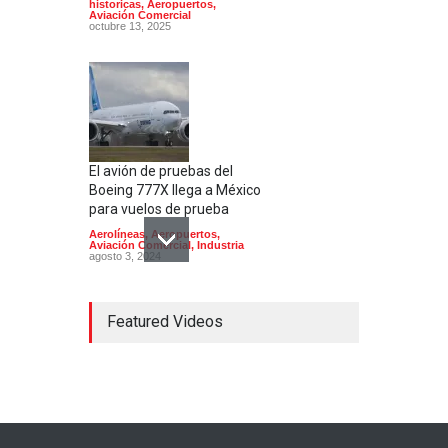
historicas
,
Aeropuertos
,
Aviación Comercial
octubre 13, 2025
El avión de pruebas del
Boeing 777X llega a México
para vuelos de prueba
Aerolíneas
,
Aeropuertos
,
Aviación Comercial
,
Industria
agosto 3, 2024
Featured Videos
Airbus presenta un motor
con cero emisiones
alimentado por hidrógeno