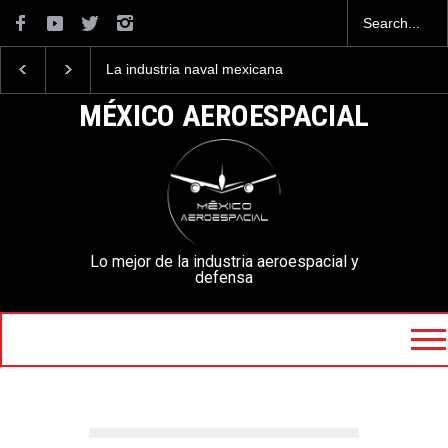
La industria naval mexicana
Entrenar a un piloto pa
construirá 32 BUQUES para
volar los nuevos C-130
la Armada de México
mexicanos cuesta 2.9
MÉXICO AEROESPACIAL
millones de dólares
Lo mejor de la industria aeroespacial y
defensa