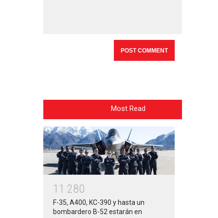
Most Read
1
1
2
8
0
F-35, A400, KC-390 y hasta un
bombardero B-52 estarán en