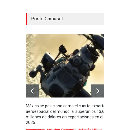
Posts Carousel
México se posiciona como el cuarto exportador
La i
aeroespacial del mundo, al superar los 13,600
BUQU
millones de dólares en exportaciones en el
Arma
2025.
Aeropuertos
,
Aviación Comercial
,
Aviación Militar
,