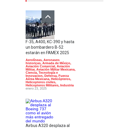
F-35, A400, KC-390 y hasta
un bombardero B-52
estarán en FAMEX 2025
Aerolíneas
,
Aeronaves
historicas
,
Armada de México
,
Aviación Comercial
,
Aviación
Militar
,
Aviación Militar Mexicana
,
Ciencia, Tecnología e
Innovacion
,
Defensa
,
Fuerza
Aérea Mexicana
,
Helicópteros
,
Helicopteros civiles
,
Helicopteros Militares
,
Industria
enero 23, 2025
Airbus A320 desplaza al