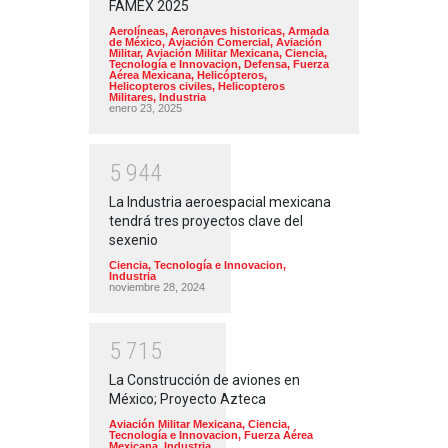
FAMEX 2025
Aerolíneas
,
Aeronaves historicas
,
Armada
de México
,
Aviación Comercial
,
Aviación
Militar
,
Aviación Militar Mexicana
,
Ciencia,
Tecnología e Innovacion
,
Defensa
,
Fuerza
Aérea Mexicana
,
Helicópteros
,
Helicopteros civiles
,
Helicopteros
Militares
,
Industria
enero 23, 2025
5
9
4
4
La Industria aeroespacial mexicana
tendrá tres proyectos clave del
sexenio
Ciencia, Tecnología e Innovacion
,
Industria
noviembre 28, 2024
5
7
1
5
La Construcción de aviones en
México; Proyecto Azteca
Aviación Militar Mexicana
,
Ciencia,
Tecnología e Innovacion
,
Fuerza Aérea
Mexicana
,
Industria