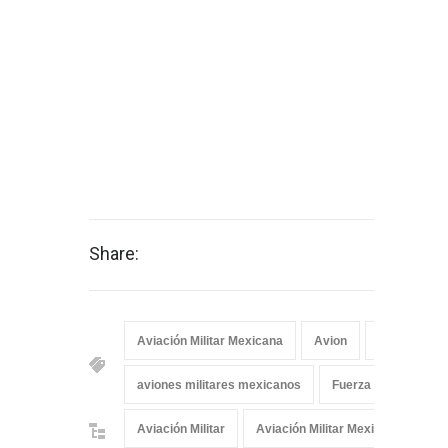
Share:
Aviación Militar Mexicana
Avion
aviones
aviones militares mexicanos
Fuerza Aérea Mexic
Aviación Militar
Aviación Militar Mexicana
Fu