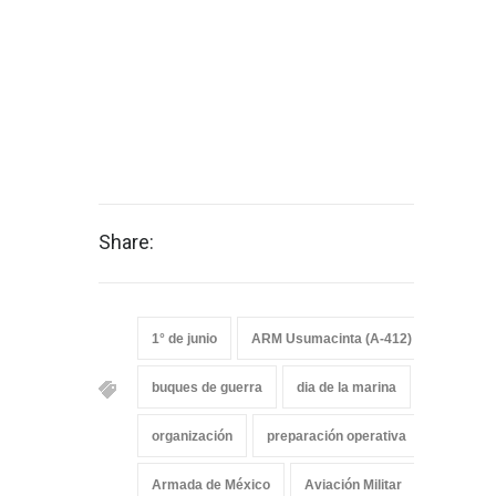
Share:
1° de junio
ARM Usumacinta (A-412)
Armada
buques de guerra
dia de la marina
disciplin
organización
preparación operativa
Revista 
Armada de México
Aviación Militar
Aviación 