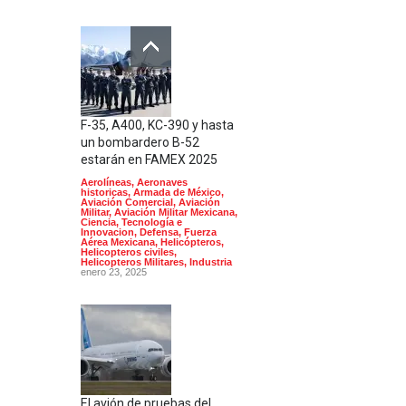
F-35, A400, KC-390 y hasta
un bombardero B-52
estarán en FAMEX 2025
Aerolíneas
,
Aeronaves
historicas
,
Armada de México
,
Aviación Comercial
,
Aviación
Militar
,
Aviación Militar Mexicana
,
Ciencia, Tecnología e
Innovacion
,
Defensa
,
Fuerza
Aérea Mexicana
,
Helicópteros
,
Helicopteros civiles
,
Helicopteros Militares
,
Industria
enero 23, 2025
El avión de pruebas del