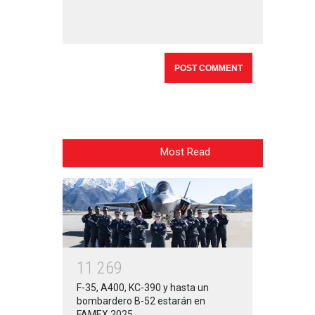
Most Read
1
1
2
6
9
F-35, A400, KC-390 y hasta un
bombardero B-52 estarán en
FAMEX 2025