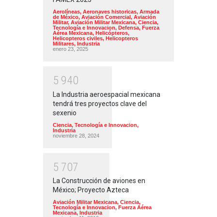
Aerolíneas
,
Aeronaves historicas
,
Armada
de México
,
Aviación Comercial
,
Aviación
Militar
,
Aviación Militar Mexicana
,
Ciencia,
Tecnología e Innovacion
,
Defensa
,
Fuerza
Aérea Mexicana
,
Helicópteros
,
Helicopteros civiles
,
Helicopteros
Militares
,
Industria
enero 23, 2025
5
9
4
0
La Industria aeroespacial mexicana
tendrá tres proyectos clave del
sexenio
Ciencia, Tecnología e Innovacion
,
Industria
noviembre 28, 2024
5
7
0
7
La Construcción de aviones en
México; Proyecto Azteca
Aviación Militar Mexicana
,
Ciencia,
Tecnología e Innovacion
,
Fuerza Aérea
Mexicana
,
Industria