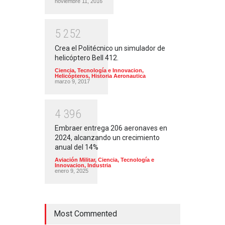
noviembre 11, 2016
5
2
5
2
Crea el Politécnico un simulador de
helicóptero Bell 412.
Ciencia, Tecnología e Innovacion
,
Helicópteros
,
Historia Aeronautica
marzo 9, 2017
4
3
9
6
Embraer entrega 206 aeronaves en
2024, alcanzando un crecimiento
anual del 14%
Aviación Militar
,
Ciencia, Tecnología e
Innovacion
,
Industria
enero 9, 2025
Most Commented