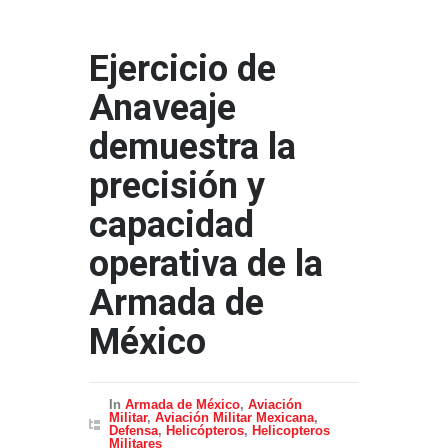
Ejercicio de
Anaveaje
demuestra la
precisión y
capacidad
operativa de la
Armada de
México
In
Armada de México
,
Aviación
Militar
,
Aviación Militar Mexicana
,
Defensa
,
Helicópteros
,
Helicopteros
Militares