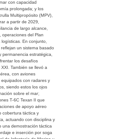
 mar con capacidad
omía prolongada; y los
rulla Multipropósito (MPV),
rar a partir de 2029,
ilancia de largo alcance,
, operaciones del Plan
 logísticas. En conjunto,
 reflejan un sistema basado
 y permanencia estratégica,
rentar los desafíos
o XXI. También se llevó a
érea, con aviones
equipados con radares y
, siendo estos los ojos
 nación sobre el mar;
ones T-6C Texan II que
raciones de apoyo aéreo
 cobertura táctica y
a, actuando con disciplina y
o una demostración táctica
rdaje e inserción por soga