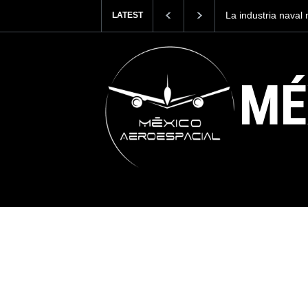
industria naval mexicana construirá 32 BUQUES para la
Entrena
LATEST
ada de México
cuesta 
MÉ