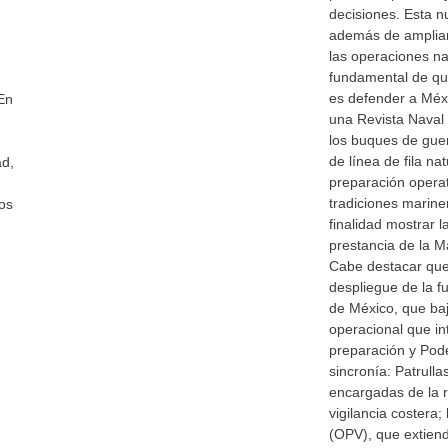
decisiones. Esta n
además de ampliar 
las operaciones nav
fundamental de qu
es defender a Méxi
En
una Revista Naval
los buques de gue
de línea de fila nat
ad,
preparación operat
tradiciones marine
os
finalidad mostrar l
prestancia de la 
Cabe destacar que
despliegue de la 
de México, que ba
operacional que int
preparación y Pod
sincronía: Patrulla
encargadas de la 
vigilancia costera;
(OPV), que extiend