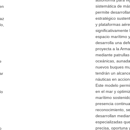
autonomía para vig
sistemática de más
en
permite desarrolla
estratégico suste
paz
y plataformas aér
do,
significativamente 
espacio marítimo y
desarrolla una de
proyecta a la Arm
mediante patrullas
oceánicas, aunada
e
nuevos buques mult
tendrán un alcance
ar
náuticas en accio
Este modelo permit
en el mar y optimiz
do
marítimo sostenid
presencia continua
reconocimiento, se
desarrollan median
especializadas qu
precisa, oportuna 
o