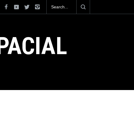
osiciona como el cuarto exportador aeroespacial
l superar los 13,600 millones de dólares en
es en el 2025.
PACIAL