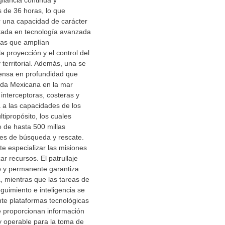
ilancia continua y
 de 36 horas, lo que
r una capacidad de carácter
ntada en tecnología avanzada
eas que amplían
la proyección y el control del
 territorial. Además, una se
fensa en profundidad que
ada Mexicana en la mar
 interceptoras, costeras y
 a las capacidades de los
ipropósito, los cuales
 de hasta 500 millas
nes de búsqueda y rescate.
e especializar las misiones
ar recursos. El patrullaje
o y permanente garantiza
, mientras que las tareas de
guimiento e inteligencia se
te plataformas tecnológicas
e proporcionan información
y operable para la toma de