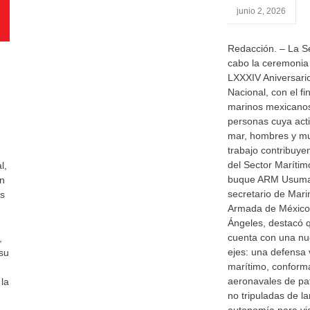
junio 2, 2026
Redacción. – La Se
cabo la ceremonia
LXXXIV Aniversario
Nacional, con el f
marinos mexicanos
personas cuya acti
mar, hombres y mu
trabajo contribuye
del Sector Marítim
l,
buque ARM Usumaci
ón
secretario de Mari
as
Armada de México
Ángeles, destacó 
cuenta con una nu
,
ejes: una defensa 
su
marítimo, conform
aeronavales de pa
 la
no tripuladas de l