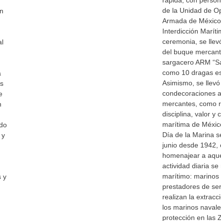
rápida, con person
de la Unidad de O
ón
Armada de México
Interdicción Marít
ceremonia, se lle
al
del buque mercant
sargacero ARM “S
como 10 dragas est
a
Asimismo, se llevó
os
condecoraciones a
e
mercantes, como r
n
disciplina, valor 
marítima de Méxic
ado
Día de la Marina 
 y
junio desde 1942,
homenajear a aque
actividad diaria se
marítimo: marinos
 y
prestadores de serv
d
realizan la extracc
los marinos navale
protección en las