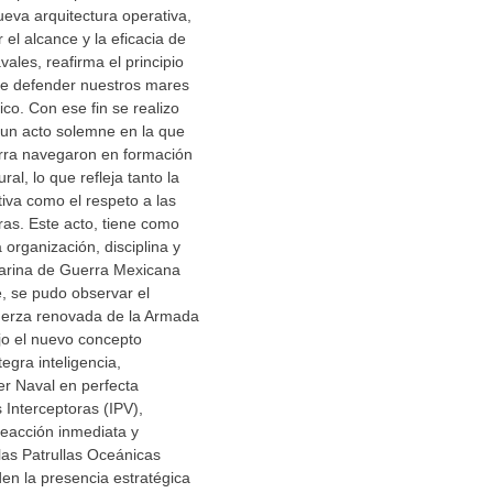
ueva arquitectura operativa,
el alcance y la eficacia de
ales, reafirma el principio
e defender nuestros mares
co. Con ese fin se realizo
 un acto solemne en la que
rra navegaron en formación
ural, lo que refleja tanto la
iva como el respeto a las
ras. Este acto, tiene como
a organización, disciplina y
Marina de Guerra Mexicana
, se pudo observar el
fuerza renovada de la Armada
jo el nuevo concepto
egra inteligencia,
er Naval en perfecta
s Interceptoras (IPV),
reacción inmediata y
 las Patrullas Oceánicas
en la presencia estratégica