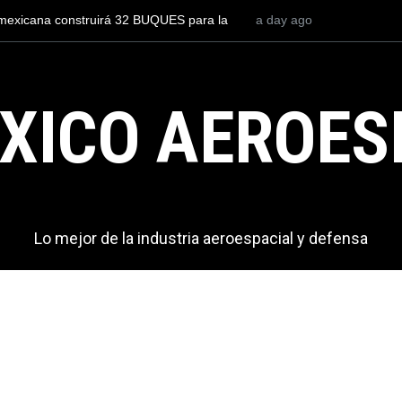
r a un piloto para volar los nuevos C-130J mexicanos
a day ago
México se p
2.9 millones de dólares
del mundo, a
exportacion
XICO AEROES
Lo mejor de la industria aeroespacial y defensa