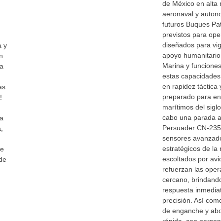
de México en alta
aeronaval y auton
futuros Buques Pat
previstos para ope
diseñados para vig
a y
apoyo humanitario
n
Marina y funciones
 a
estas capacidades
en rapidez táctica
as
preparado para enf
!
marítimos del sigl
cabo una parada a
ia
Persuader CN-235 
,
sensores avanzados
estratégicos de la
de
escoltados por avi
de
refuerzan las ope
cercano, brindando
respuesta inmediat
precisión. Así com
de enganche y abo