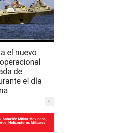
a el nuevo
operacional
ada de
rante el día
ina
0
o
,
Aviación Militar Mexicana
,
eros
,
Helicopteros Militares
,