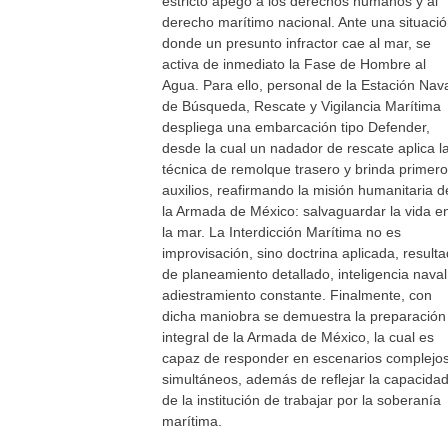
estricto apego a los derechos humanos y al
derecho marítimo nacional. Ante una situaci
donde un presunto infractor cae al mar, se
activa de inmediato la Fase de Hombre al
Agua. Para ello, personal de la Estación Nav
de Búsqueda, Rescate y Vigilancia Marítima
despliega una embarcación tipo Defender,
desde la cual un nadador de rescate aplica l
técnica de remolque trasero y brinda primer
auxilios, reafirmando la misión humanitaria d
la Armada de México: salvaguardar la vida e
la mar. La Interdicción Marítima no es
improvisación, sino doctrina aplicada, result
de planeamiento detallado, inteligencia naval
adiestramiento constante. Finalmente, con
dicha maniobra se demuestra la preparación
integral de la Armada de México, la cual es
capaz de responder en escenarios complejos
simultáneos, además de reflejar la capacida
de la institución de trabajar por la soberanía
marítima.