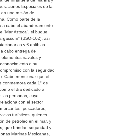
al de Infantería de Marina y
peraciones Especiales de la
 en una misión de
ima. Como parte de la
vó a cabo el abanderamiento
e “Mar Azteca”, el buque
argassum” (BSO-102), así
acionarias y 6 anfibias.
 a cabo entrega de
 elementos navales y
econocimiento a su
y compromiso con la seguridad
o. Cabe mencionar que el
se conmemora cada 1° de
 como el día dedicado a
llas personas, cuya
 relaciona con el sector
 mercantes, pescadores,
icios turísticos, quienes
ión de petróleo en el mar, y
s, que brindan seguridad y
 Zonas Marinas Mexicanas,