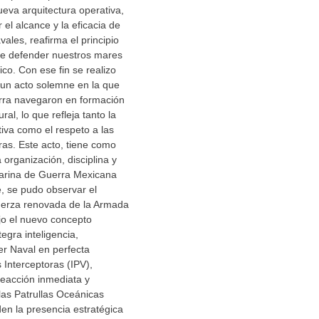
ueva arquitectura operativa,
el alcance y la eficacia de
ales, reafirma el principio
e defender nuestros mares
co. Con ese fin se realizo
 un acto solemne en la que
rra navegaron en formación
ural, lo que refleja tanto la
iva como el respeto a las
ras. Este acto, tiene como
a organización, disciplina y
Marina de Guerra Mexicana
, se pudo observar el
fuerza renovada de la Armada
jo el nuevo concepto
egra inteligencia,
er Naval en perfecta
s Interceptoras (IPV),
reacción inmediata y
 las Patrullas Oceánicas
en la presencia estratégica