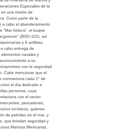
al de Infantería de Marina y
peraciones Especiales de la
 en una misión de
ima. Como parte de la
vó a cabo el abanderamiento
e “Mar Azteca”, el buque
argassum” (BSO-102), así
acionarias y 6 anfibias.
 a cabo entrega de
 elementos navales y
econocimiento a su
y compromiso con la seguridad
o. Cabe mencionar que el
se conmemora cada 1° de
 como el día dedicado a
llas personas, cuya
 relaciona con el sector
 mercantes, pescadores,
icios turísticos, quienes
ión de petróleo en el mar, y
s, que brindan seguridad y
 Zonas Marinas Mexicanas,