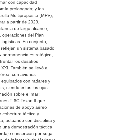
 mar con capacidad
omía prolongada; y los
rulla Multipropósito (MPV),
rar a partir de 2029,
ilancia de largo alcance,
, operaciones del Plan
 logísticas. En conjunto,
 reflejan un sistema basado
 y permanencia estratégica,
rentar los desafíos
o XXI. También se llevó a
érea, con aviones
equipados con radares y
, siendo estos los ojos
 nación sobre el mar;
ones T-6C Texan II que
raciones de apoyo aéreo
 cobertura táctica y
a, actuando con disciplina y
o una demostración táctica
rdaje e inserción por soga