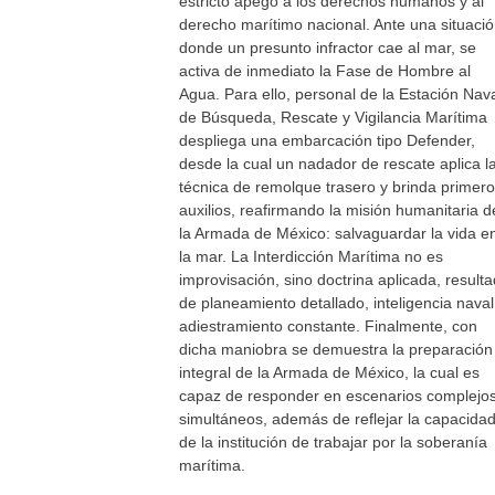
estricto apego a los derechos humanos y al
derecho marítimo nacional. Ante una situaci
donde un presunto infractor cae al mar, se
activa de inmediato la Fase de Hombre al
Agua. Para ello, personal de la Estación Nav
de Búsqueda, Rescate y Vigilancia Marítima
despliega una embarcación tipo Defender,
desde la cual un nadador de rescate aplica l
técnica de remolque trasero y brinda primer
auxilios, reafirmando la misión humanitaria d
la Armada de México: salvaguardar la vida e
la mar. La Interdicción Marítima no es
improvisación, sino doctrina aplicada, result
de planeamiento detallado, inteligencia naval
adiestramiento constante. Finalmente, con
dicha maniobra se demuestra la preparación
integral de la Armada de México, la cual es
capaz de responder en escenarios complejos
simultáneos, además de reflejar la capacida
de la institución de trabajar por la soberanía
marítima.