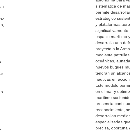
autonomía para vig
sistemática de más
en
permite desarrolla
estratégico suste
paz
y plataformas aér
do,
significativamente 
espacio marítimo y
desarrolla una de
proyecta a la Arm
mediante patrullas
oceánicas, aunada
e
nuevos buques mult
tendrán un alcance
ar
náuticas en accio
Este modelo permit
en el mar y optimiz
do
marítimo sostenid
presencia continua
reconocimiento, se
desarrollan median
especializadas qu
precisa, oportuna 
o