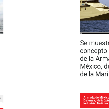
Se muestr
concepto 
de la Arm
México, du
de la Mar
Armada de Méxic
0
Defensa
,
Helicópt
Industria
,
Noticias