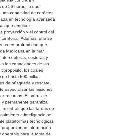
ilancia continua y
 de 36 horas, lo que
r una capacidad de carácter
ntada en tecnología avanzada
eas que amplían
la proyección y el control del
 territorial. Además, una se
fensa en profundidad que
ada Mexicana en la mar
 interceptoras, costeras y
 a las capacidades de los
ipropósito, los cuales
 de hasta 500 millas
nes de búsqueda y rescate.
e especializar las misiones
ar recursos. El patrullaje
o y permanente garantiza
, mientras que las tareas de
guimiento e inteligencia se
te plataformas tecnológicas
e proporcionan información
y operable para la toma de