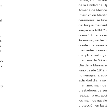
rápida, con person
de la Unidad de O
ón
Armada de México
Interdicción Marít
ceremonia, se lle
al
del buque mercant
sargacero ARM “S
como 10 dragas est
a
Asimismo, se llevó
os
condecoraciones a
e
mercantes, como r
n
disciplina, valor 
marítima de Méxic
ado
Día de la Marina 
 y
junio desde 1942,
homenajear a aque
actividad diaria se
marítimo: marinos
 y
prestadores de serv
d
realizan la extracc
los marinos navale
protección en las