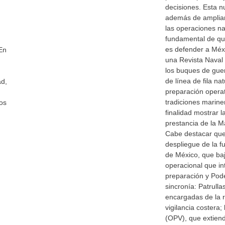
decisiones. Esta n
además de ampliar 
las operaciones nav
fundamental de qu
es defender a Méxi
En
una Revista Naval
los buques de gue
de línea de fila nat
ad,
preparación operat
tradiciones marine
os
finalidad mostrar l
prestancia de la 
Cabe destacar que
despliegue de la 
de México, que ba
operacional que int
preparación y Pod
sincronía: Patrulla
encargadas de la 
vigilancia costera;
(OPV), que extiend