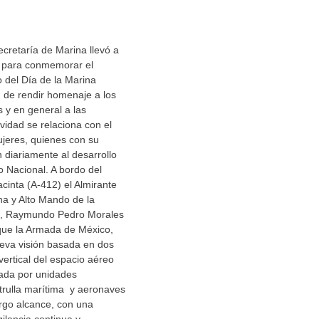
cretaría de Marina llevó a
 para conmemorar el
 del Día de la Marina
in de rendir homenaje a los
 y en general a las
vidad se relaciona con el
jeres, quienes con su
n diariamente al desarrollo
o Nacional. A bordo del
nta (A-412) el Almirante
na y Alto Mando de la
, Raymundo Pedro Morales
que la Armada de México,
eva visión basada en dos
vertical del espacio aéreo
ada por unidades
trulla marítima y aeronaves
argo alcance, con una