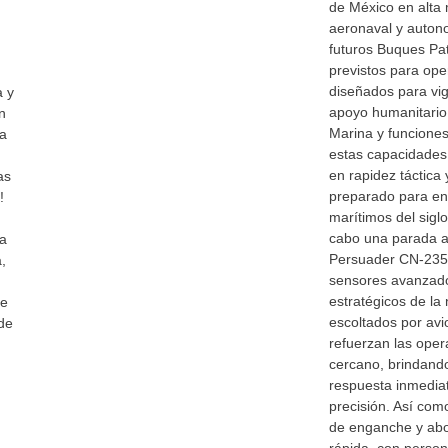
de México en alta
aeronaval y auton
futuros Buques Pat
previstos para ope
diseñados para vig
a y
apoyo humanitario
n
Marina y funciones
 a
estas capacidades
en rapidez táctica
as
preparado para enf
!
marítimos del sigl
cabo una parada a
ia
Persuader CN-235 
,
sensores avanzados
estratégicos de la
de
escoltados por avi
de
refuerzan las ope
cercano, brindando
respuesta inmediat
precisión. Así com
de enganche y abo