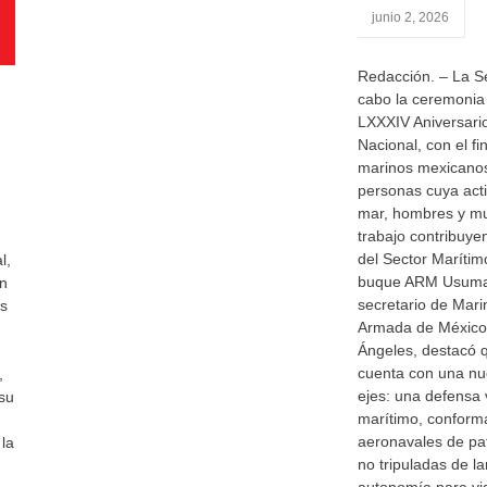
junio 2, 2026
Redacción. – La Se
cabo la ceremonia
LXXXIV Aniversario
Nacional, con el f
marinos mexicanos
personas cuya acti
mar, hombres y mu
trabajo contribuye
del Sector Marítim
l,
buque ARM Usumaci
ón
secretario de Mari
as
Armada de México
Ángeles, destacó 
cuenta con una nu
,
ejes: una defensa 
su
marítimo, conform
aeronavales de pa
 la
no tripuladas de l