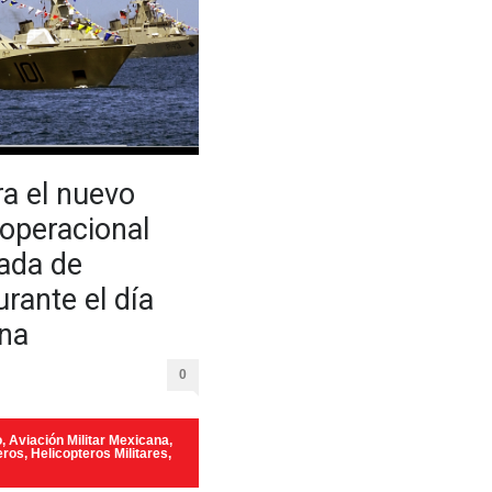
a el nuevo
operacional
ada de
rante el día
ina
0
o
,
Aviación Militar Mexicana
,
eros
,
Helicopteros Militares
,