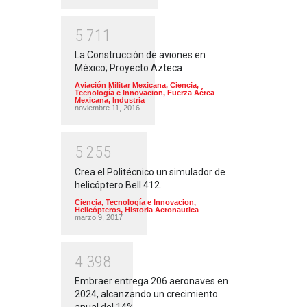
5
7
1
1
La Construcción de aviones en
México; Proyecto Azteca
Aviación Militar Mexicana
,
Ciencia,
Tecnología e Innovacion
,
Fuerza Aérea
Mexicana
,
Industria
noviembre 11, 2016
5
2
5
5
Crea el Politécnico un simulador de
helicóptero Bell 412.
Ciencia, Tecnología e Innovacion
,
Helicópteros
,
Historia Aeronautica
marzo 9, 2017
4
3
9
8
Embraer entrega 206 aeronaves en
2024, alcanzando un crecimiento