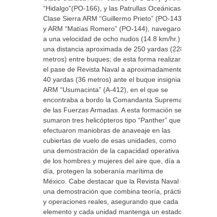
“Hidalgo”(PO-166), y las Patrullas Oceánicas
Clase Sierra ARM “Guillermo Prieto” (PO-143)
y ARM “Matías Romero” (PO-144), navegaron
a una velocidad de ocho nudos (14.8 km/hr.) y
una distancia aproximada de 250 yardas (228
metros) entre buques; de esta forma realizaron
el pase de Revista Naval a aproximadamente
40 yardas (36 metros) ante el buque insignia
ARM “Usumacinta” (A-412), en el que se
encontraba a bordo la Comandanta Suprema
de las Fuerzas Armadas. A esta formación se
sumaron tres helicópteros tipo “Panther” que
efectuaron maniobras de anaveaje en las
cubiertas de vuelo de esas unidades, como
una demostración de la capacidad operativa
de los hombres y mujeres del aire que, día a
día, protegen la soberanía marítima de
México. Cabe destacar que la Revista Naval es
una demostración que combina teoría, práctica
y operaciones reales, asegurando que cada
elemento y cada unidad mantenga un estado