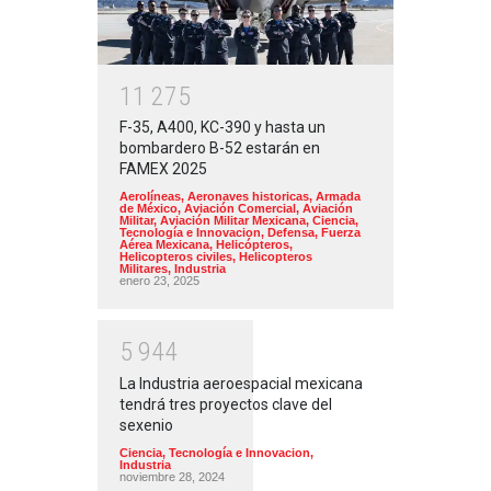
1
1
2
7
5
F-35, A400, KC-390 y hasta un
bombardero B-52 estarán en
FAMEX 2025
Aerolíneas
,
Aeronaves historicas
,
Armada
de México
,
Aviación Comercial
,
Aviación
Militar
,
Aviación Militar Mexicana
,
Ciencia,
Tecnología e Innovacion
,
Defensa
,
Fuerza
Aérea Mexicana
,
Helicópteros
,
Helicopteros civiles
,
Helicopteros
Militares
,
Industria
enero 23, 2025
5
9
4
4
La Industria aeroespacial mexicana
tendrá tres proyectos clave del
sexenio
Ciencia, Tecnología e Innovacion
,
Industria
noviembre 28, 2024