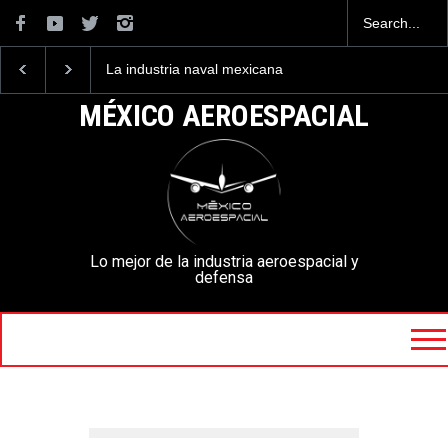
La industria naval mexicana
Entrenar a un piloto para
construirá 32 BUQUES para
volar los nuevos C-130J
la Armada de México
mexicanos cuesta 2.9
MÉXICO AEROESPACIAL
millones de dólares
Lo mejor de la industria aeroespacial y
defensa