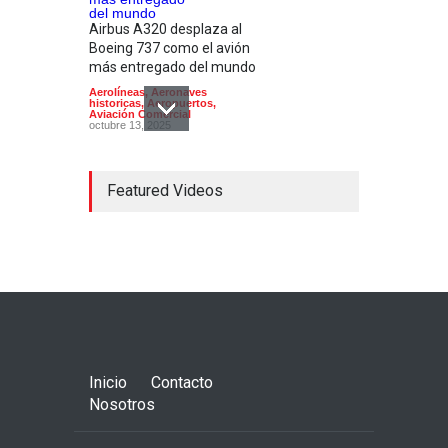
Airbus A320 desplaza al
Boeing 737 como el avión
más entregado del mundo
Aerolíneas
,
Aeronaves
historicas
,
Aeropuertos
,
Aviación Comercial
octubre 13, 2025
Featured Videos
En su 90 aniversario
Aeroméxico cambia de
imagen
Aerolíneas
,
Aeropuertos
,
Aviación Comercial
,
Industria
,
Noticias
agosto 28, 2024
Inicio
Contacto
Nosotros