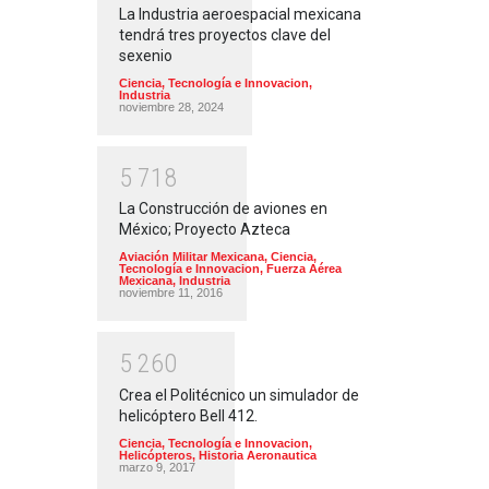
La Industria aeroespacial mexicana
tendrá tres proyectos clave del
sexenio
Ciencia, Tecnología e Innovacion
,
Industria
noviembre 28, 2024
5
7
1
8
La Construcción de aviones en
México; Proyecto Azteca
Aviación Militar Mexicana
,
Ciencia,
Tecnología e Innovacion
,
Fuerza Aérea
Mexicana
,
Industria
noviembre 11, 2016
5
2
6
0
Crea el Politécnico un simulador de
helicóptero Bell 412.
Ciencia, Tecnología e Innovacion
,
Helicópteros
,
Historia Aeronautica
marzo 9, 2017