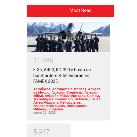
Most Read
1
1
2
8
6
F-35, A400, KC-390 y hasta un
bombardero B-52 estarán en
FAMEX 2025
Aerolíneas
,
Aeronaves historicas
,
Armada
de México
,
Aviación Comercial
,
Aviación
Militar
,
Aviación Militar Mexicana
,
Ciencia,
Tecnología e Innovacion
,
Defensa
,
Fuerza
Aérea Mexicana
,
Helicópteros
,
Helicopteros civiles
,
Helicopteros
Militares
,
Industria
enero 23, 2025
5
9
4
7