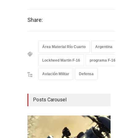
Share:
Área Material Río Cuarto
Argentina
Dinamar
Lockheed Martin F-16
programa F-16M
VI Br
Aviación Militar
Defensa
Posts Carousel