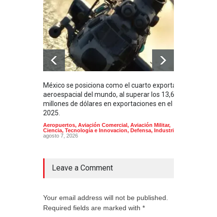
México se posiciona como el cuarto exportador
La i
aeroespacial del mundo, al superar los 13,600
BUQU
millones de dólares en exportaciones en el
Arma
2025.
Aeropuertos
,
Aviación Comercial
,
Aviación Militar
,
Ciencia, Tecnología e Innovacion
,
Defensa
,
Industria
agosto 7, 2026
Leave a Comment
Your email address will not be published.
Required fields are marked with *