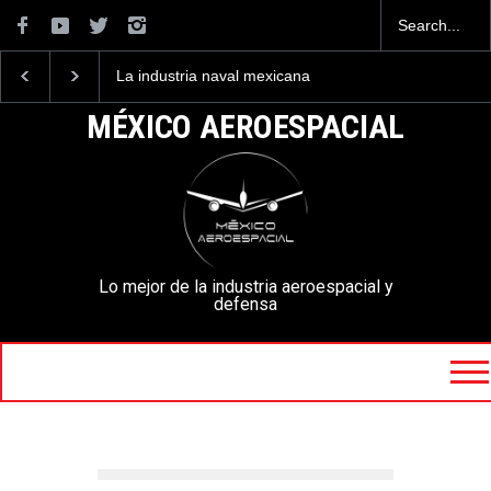
La industria naval mexicana
Entrenar a un piloto para
construirá 32 BUQUES para
volar los nuevos C-130J
la Armada de México
mexicanos cuesta 2.9
MÉXICO AEROESPACIAL
millones de dólares
Lo mejor de la industria aeroespacial y
defensa