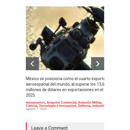
México se posiciona como el cuarto exportador
La i
aeroespacial del mundo, al superar los 13,600
BUQU
millones de dólares en exportaciones en el
Arma
2025.
Aeropuertos
,
Aviación Comercial
,
Aviación Militar
,
Ciencia, Tecnología e Innovacion
,
Defensa
,
Industria
agosto 7, 2026
Leave a Comment