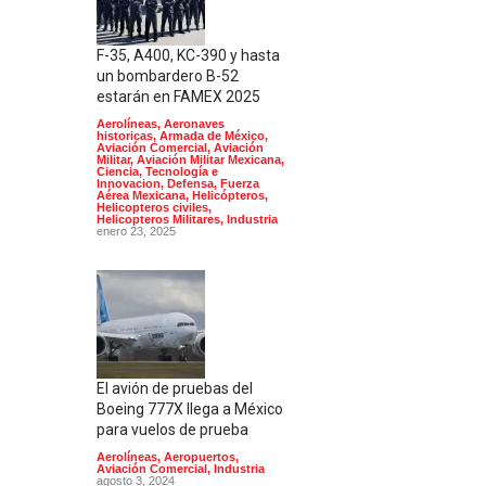
F-35, A400, KC-390 y hasta
un bombardero B-52
estarán en FAMEX 2025
Aerolíneas
,
Aeronaves
historicas
,
Armada de México
,
Aviación Comercial
,
Aviación
Militar
,
Aviación Militar Mexicana
,
Ciencia, Tecnología e
Innovacion
,
Defensa
,
Fuerza
Aérea Mexicana
,
Helicópteros
,
Helicopteros civiles
,
Helicopteros Militares
,
Industria
enero 23, 2025
El avión de pruebas del
Boeing 777X llega a México
para vuelos de prueba
Aerolíneas
,
Aeropuertos
,
Aviación Comercial
,
Industria
agosto 3, 2024