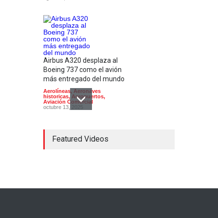
Airbus A320 desplaza al
Boeing 737 como el avión
más entregado del mundo
Aerolíneas
,
Aeronaves
historicas
,
Aeropuertos
,
Aviación Comercial
octubre 13, 2025
Featured Videos
El modelo de avión
sostenible X-66 de la NASA
supera las primeras pruebas
de viento
Aerolíneas
,
Aviación Comercial
,