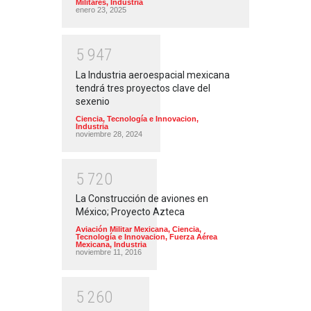
Militares
,
Industria
enero 23, 2025
5
9
4
7
La Industria aeroespacial mexicana
tendrá tres proyectos clave del
sexenio
Ciencia, Tecnología e Innovacion
,
Industria
noviembre 28, 2024
5
7
2
0
La Construcción de aviones en
México; Proyecto Azteca
Aviación Militar Mexicana
,
Ciencia,
Tecnología e Innovacion
,
Fuerza Aérea
Mexicana
,
Industria
noviembre 11, 2016
5
2
6
0