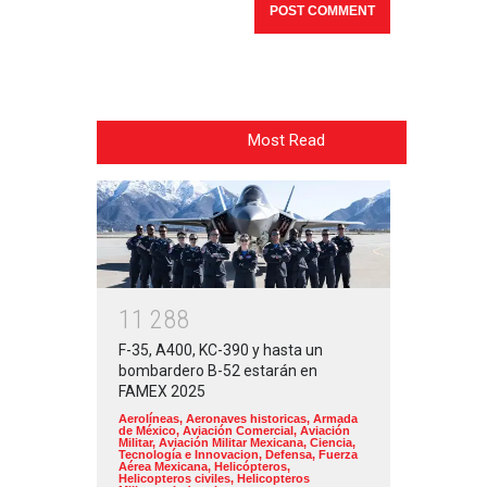
Most Read
1
1
2
8
8
F-35, A400, KC-390 y hasta un
bombardero B-52 estarán en
FAMEX 2025
Aerolíneas
,
Aeronaves historicas
,
Armada
de México
,
Aviación Comercial
,
Aviación
Militar
,
Aviación Militar Mexicana
,
Ciencia,
Tecnología e Innovacion
,
Defensa
,
Fuerza
Aérea Mexicana
,
Helicópteros
,
Helicopteros civiles
,
Helicopteros