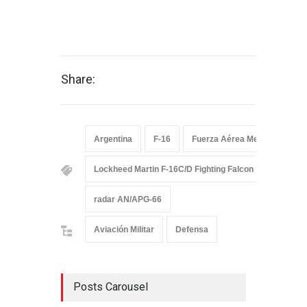
Share:
Argentina
F-16
Fuerza Aérea Mexicana
Lockheed Martin F-16C/D Fighting Falcon
misiles
radar AN/APG-66
Aviación Militar
Defensa
Posts Carousel