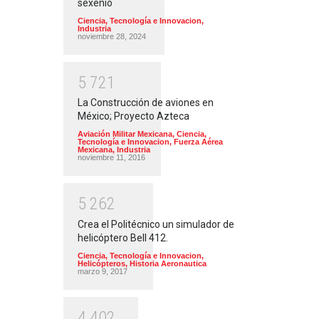
sexenio
Ciencia, Tecnología e Innovacion
,
Industria
noviembre 28, 2024
5
7
2
1
La Construcción de aviones en
México; Proyecto Azteca
Aviación Militar Mexicana
,
Ciencia,
Tecnología e Innovacion
,
Fuerza Aérea
Mexicana
,
Industria
noviembre 11, 2016
5
2
6
2
Crea el Politécnico un simulador de
helicóptero Bell 412.
Ciencia, Tecnología e Innovacion
,
Helicópteros
,
Historia Aeronautica
marzo 9, 2017
4
4
0
2