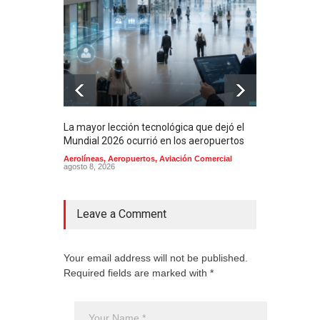
La mayor lección tecnológica que dejó el
Méxi
Mundial 2026 ocurrió en los aeropuertos
aero
mill
Aerolíneas
,
Aeropuertos
,
Aviación Comercial
agosto 8, 2026
2025
Aero
Cienc
agost
Leave a Comment
Your email address will not be published.
Required fields are marked with *