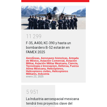
1
1
2
9
9
F-35, A400, KC-390 y hasta un
bombardero B-52 estarán en
FAMEX 2025
Aerolíneas
,
Aeronaves historicas
,
Armada
de México
,
Aviación Comercial
,
Aviación
Militar
,
Aviación Militar Mexicana
,
Ciencia,
Tecnología e Innovacion
,
Defensa
,
Fuerza
Aérea Mexicana
,
Helicópteros
,
Helicopteros civiles
,
Helicopteros
Militares
,
Industria
enero 23, 2025
5
9
5
1
La Industria aeroespacial mexicana
tendrá tres proyectos clave del