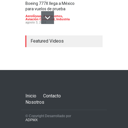
Boeing 777X llega a México
para vuelos de prueba
Aerolíneas
,
Aeropuertos
,
Aviación Comercial
,
Industria
agosto 3, 2024
Featured Videos
Aeropuerto de Culiacán;
estado de sitio
Aerolíneas
,
Aeropuertos
,
Aviación Comercial
,
Aviación
Militar
,
Helicópteros
enero 7, 2023
Inicio
Contacto
Nosotros
© Copyright Desarrollado por
ADPMX
El aeropuerto de Tulum