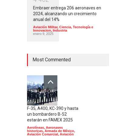
Embraer entrega 206 aeronaves en
2024, alcanzando un crecimiento
anual del 14%
Aviación Militar
,
Ciencia, Tecnología e
Innovacion
,
Industria
enero 9, 2025
Most Commented
F-35, A400, KC-390 y hasta
un bombardero B-52
estarán en FAMEX 2025
Aerolíneas
,
Aeronaves
historicas
,
Armada de México
,
Aviación Comercial
,
Aviación