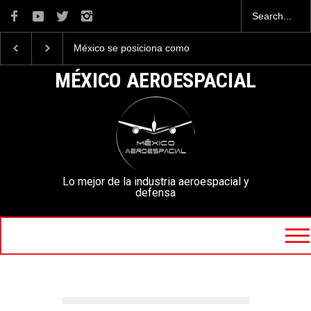
México se posiciona como
La industria naval mexicana
el cuarto exportador
construirá 32 BUQUES para
aeroespacial del mundo, al
la Armada de México
MÉXICO AEROESPACIAL
superar los 13,600 millones
de dólares en exportaciones
en el 2025.
Lo mejor de la industria aeroespacial y
defensa