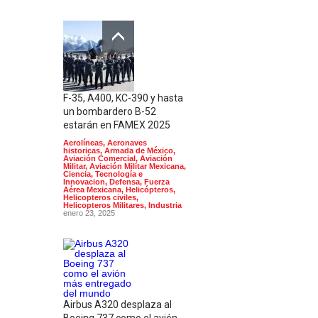
F-35, A400, KC-390 y hasta
un bombardero B-52
estarán en FAMEX 2025
Aerolíneas
,
Aeronaves
historicas
,
Armada de México
,
Aviación Comercial
,
Aviación
Militar
,
Aviación Militar Mexicana
,
Ciencia, Tecnología e
Innovacion
,
Defensa
,
Fuerza
Aérea Mexicana
,
Helicópteros
,
Helicopteros civiles
,
Helicopteros Militares
,
Industria
enero 23, 2025
Airbus A320 desplaza al
Boeing 737 como el avión