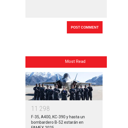
Most Read
1
1
2
9
8
F-35, A400, KC-390 y hasta un
bombardero B-52 estarán en
FAMEX 2025