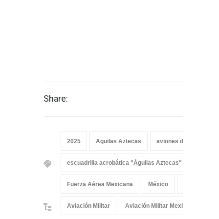
Share:
2025
Aguilas Aztecas
aviones de la fuerza 
escuadrilla acrobática "Águilas Aztecas"
FAMEX
Fuerza Aérea Mexicana
México
T-6C Texan II
Aviación Militar
Aviación Militar Mexicana
Fu