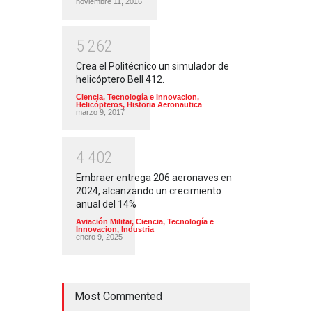
noviembre 11, 2016
5
2
6
2
Crea el Politécnico un simulador de
helicóptero Bell 412.
Ciencia, Tecnología e Innovacion
,
Helicópteros
,
Historia Aeronautica
marzo 9, 2017
4
4
0
2
Embraer entrega 206 aeronaves en
2024, alcanzando un crecimiento
anual del 14%
Aviación Militar
,
Ciencia, Tecnología e
Innovacion
,
Industria
enero 9, 2025
Most Commented