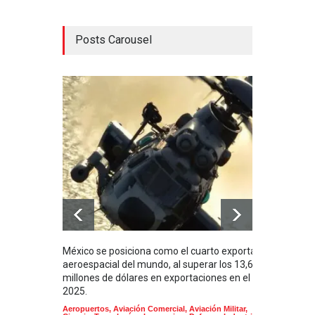
Posts Carousel
México se posiciona como el cuarto exportador
La i
aeroespacial del mundo, al superar los 13,600
BUQU
millones de dólares en exportaciones en el
Arma
2025.
Aeropuertos
,
Aviación Comercial
,
Aviación Militar
,