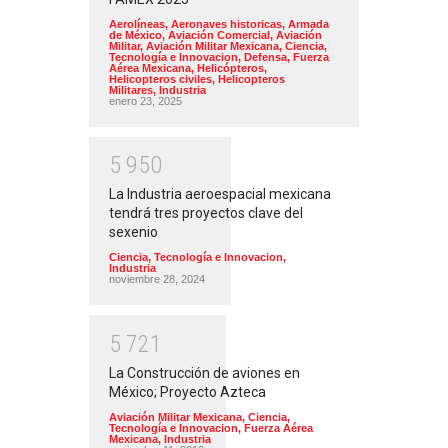
Aerolíneas
,
Aeronaves historicas
,
Armada
de México
,
Aviación Comercial
,
Aviación
Militar
,
Aviación Militar Mexicana
,
Ciencia,
Tecnología e Innovacion
,
Defensa
,
Fuerza
Aérea Mexicana
,
Helicópteros
,
Helicopteros civiles
,
Helicopteros
Militares
,
Industria
enero 23, 2025
5
9
5
0
La Industria aeroespacial mexicana
tendrá tres proyectos clave del
sexenio
Ciencia, Tecnología e Innovacion
,
Industria
noviembre 28, 2024
5
7
2
1
La Construcción de aviones en
México; Proyecto Azteca
Aviación Militar Mexicana
,
Ciencia,
Tecnología e Innovacion
,
Fuerza Aérea
Mexicana
,
Industria