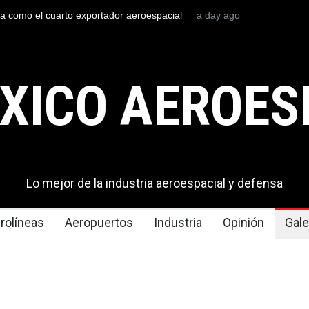
l mexicana construirá 32 BUQUES para la
3 days ago
La mayor lección tecno
en los aeropuertos
XICO AEROES
Lo mejor de la industria aeroespacial y defensa
rolíneas
Aeropuertos
Industria
Opinión
Gale