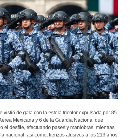
e vistió de gala con la estela tricolor expulsada por 85
Aérea Mexicana y 6 de la Guardia Nacional que
o el desfile, efectuando pases y maniobras, mientras
a nacional; así como, lienzos alusivos a los 213 años