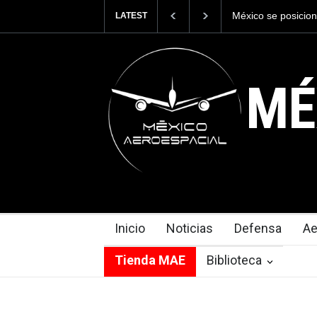
La industria nava
LATEST
Armada de México
MÉ
Inicio
Noticias
Defensa
Ae
Tienda MAE
Biblioteca