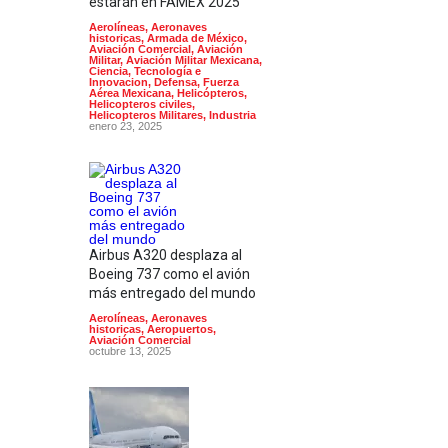
estarán en FAMEX 2025
Aerolíneas
,
Aeronaves
historicas
,
Armada de México
,
Aviación Comercial
,
Aviación
Militar
,
Aviación Militar Mexicana
,
Ciencia, Tecnología e
Innovacion
,
Defensa
,
Fuerza
Aérea Mexicana
,
Helicópteros
,
Helicopteros civiles
,
Helicopteros Militares
,
Industria
enero 23, 2025
Airbus A320 desplaza al
Boeing 737 como el avión
más entregado del mundo
Aerolíneas
,
Aeronaves
historicas
,
Aeropuertos
,
Aviación Comercial
octubre 13, 2025