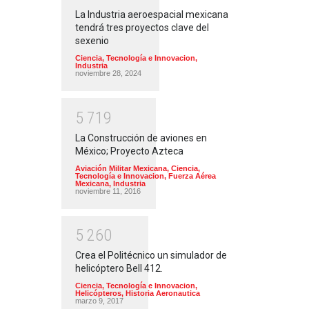
La Industria aeroespacial mexicana
tendrá tres proyectos clave del
sexenio
Ciencia, Tecnología e Innovacion
,
Industria
noviembre 28, 2024
5
7
1
9
La Construcción de aviones en
México; Proyecto Azteca
Aviación Militar Mexicana
,
Ciencia,
Tecnología e Innovacion
,
Fuerza Aérea
Mexicana
,
Industria
noviembre 11, 2016
5
2
6
0
Crea el Politécnico un simulador de
helicóptero Bell 412.
Ciencia, Tecnología e Innovacion
,
Helicópteros
,
Historia Aeronautica
marzo 9, 2017