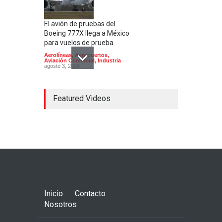
El avión de pruebas del
Boeing 777X llega a México
para vuelos de prueba
Aerolíneas
,
Aeropuertos
,
Aviación Comercial
,
Industria
agosto 3, 2024
Featured Videos
Concorde; el avión
supersónico que venía a
México
Aerolíneas
,
Aeronaves
historicas
,
Aeropuertos
octubre 16, 2024
Inicio
Contacto
Nosotros