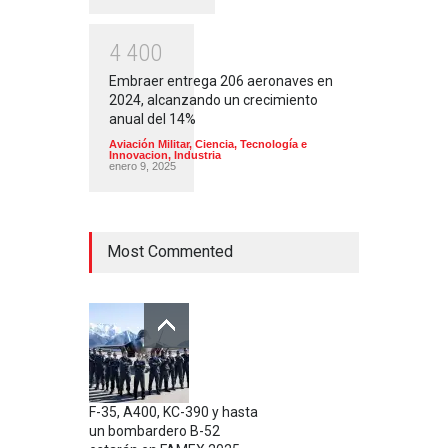
4
4
0
0
Embraer entrega 206 aeronaves en
2024, alcanzando un crecimiento
anual del 14%
Aviación Militar
,
Ciencia, Tecnología e
Innovacion
,
Industria
enero 9, 2025
Most Commented
F-35, A400, KC-390 y hasta
un bombardero B-52