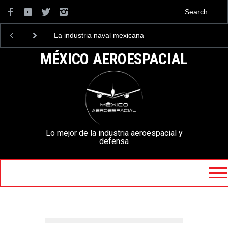
La industria naval mexicana
Entrenar a un piloto par
construirá 32 BUQUES para
volar los nuevos C-130
la Armada de México
mexicanos cuesta 2.9
MÉXICO AEROESPACIAL
millones de dólares
Lo mejor de la industria aeroespacial y
defensa