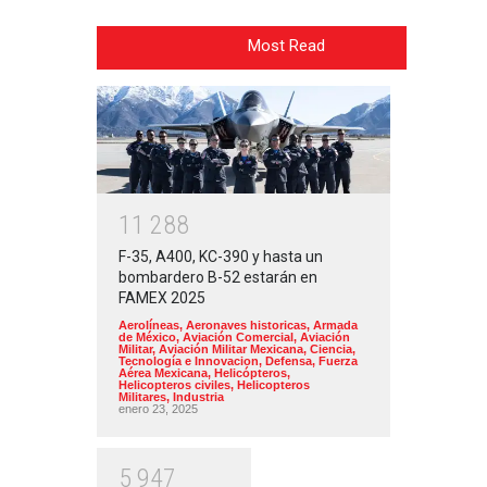
Most Read
1
1
2
8
8
F-35, A400, KC-390 y hasta un
bombardero B-52 estarán en
FAMEX 2025
Aerolíneas
,
Aeronaves historicas
,
Armada
de México
,
Aviación Comercial
,
Aviación
Militar
,
Aviación Militar Mexicana
,
Ciencia,
Tecnología e Innovacion
,
Defensa
,
Fuerza
Aérea Mexicana
,
Helicópteros
,
Helicopteros civiles
,
Helicopteros
Militares
,
Industria
enero 23, 2025
5
9
4
7