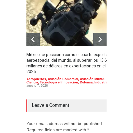
México se posiciona como el cuarto exportador
La i
aeroespacial del mundo, al superar los 13,600
BUQU
millones de dólares en exportaciones en el
Arma
2025.
Aeropuertos
,
Aviación Comercial
,
Aviación Militar
,
Ciencia, Tecnología e Innovacion
,
Defensa
,
Industria
agosto 7, 2026
Leave a Comment
Your email address will not be published.
Required fields are marked with *