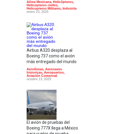
Aérea Mexicana
,
Helicópteros
,
Helicopteros civiles
,
Helicopteros Militares
,
Industria
enero 23, 2025
Airbus A320 desplaza al
Boeing 737 como el avión
más entregado del mundo
Aerolíneas
,
Aeronaves
historicas
,
Aeropuertos
,
Aviación Comercial
octubre 13, 2025
El avión de pruebas del
Boeing 777X llega a México
para vuelos de prueba