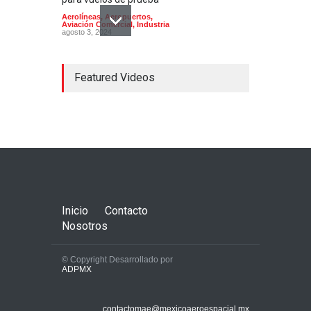
Aerolíneas
,
Aeropuertos
,
Aviación Comercial
,
Industria
agosto 3, 2024
Featured Videos
Mexicana de aviación será la
primera aerolínea en México
en operar los nuevos
aviones Embraer E195 E2
Aerolíneas
,
Aeropuertos
,
Aviación Comercial
septiembre 21, 2024
Inicio
Contacto
Nosotros
© Copyright Desarrollado por
ADPMX
La aviación mexicana deja
contactomae@mexicoaeroespacial.mx