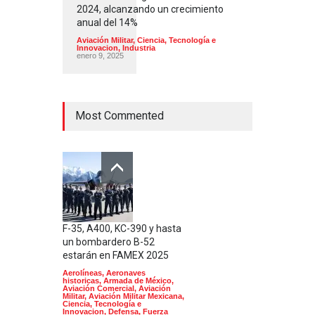
2024, alcanzando un crecimiento
anual del 14%
Aviación Militar
,
Ciencia, Tecnología e
Innovacion
,
Industria
enero 9, 2025
Most Commented
F-35, A400, KC-390 y hasta
un bombardero B-52
estarán en FAMEX 2025
Aerolíneas
,
Aeronaves
historicas
,
Armada de México
,
Aviación Comercial
,
Aviación
Militar
,
Aviación Militar Mexicana
,
Ciencia, Tecnología e
Innovacion
,
Defensa
,
Fuerza