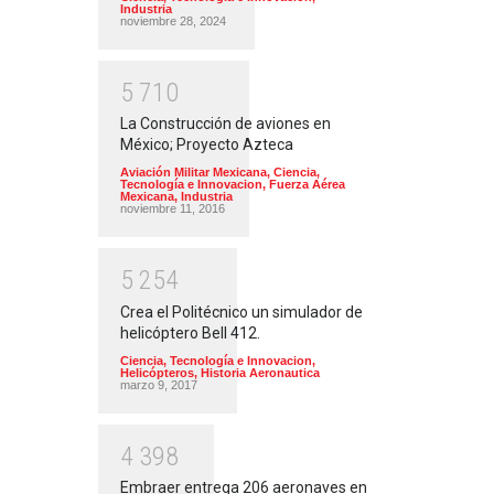
Industria
noviembre 28, 2024
5
7
1
0
La Construcción de aviones en
México; Proyecto Azteca
Aviación Militar Mexicana
,
Ciencia,
Tecnología e Innovacion
,
Fuerza Aérea
Mexicana
,
Industria
noviembre 11, 2016
5
2
5
4
Crea el Politécnico un simulador de
helicóptero Bell 412.
Ciencia, Tecnología e Innovacion
,
Helicópteros
,
Historia Aeronautica
marzo 9, 2017
4
3
9
8
Embraer entrega 206 aeronaves en