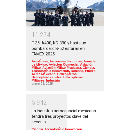
1
1
2
7
4
F-35, A400, KC-390 y hasta un
bombardero B-52 estarán en
FAMEX 2025
Aerolíneas
,
Aeronaves historicas
,
Armada
de México
,
Aviación Comercial
,
Aviación
Militar
,
Aviación Militar Mexicana
,
Ciencia,
Tecnología e Innovacion
,
Defensa
,
Fuerza
Aérea Mexicana
,
Helicópteros
,
Helicopteros civiles
,
Helicopteros
Militares
,
Industria
enero 23, 2025
5
9
4
2
La Industria aeroespacial mexicana
tendrá tres proyectos clave del
sexenio
Ciencia, Tecnología e Innovacion
,