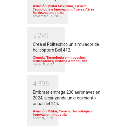
Aviación Militar Mexicana
,
Ciencia,
Tecnología e Innovacion
,
Fuerza Aérea
Mexicana
,
Industria
noviembre 11, 2016
5
2
4
9
Crea el Politécnico un simulador de
helicóptero Bell 412.
Ciencia, Tecnología e Innovacion
,
Helicópteros
,
Historia Aeronautica
marzo 9, 2017
4
3
9
5
Embraer entrega 206 aeronaves en
2024, alcanzando un crecimiento
anual del 14%
Aviación Militar
,
Ciencia, Tecnología e
Innovacion
,
Industria
enero 9, 2025