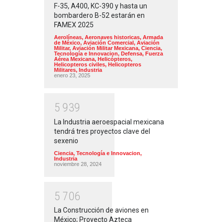
F-35, A400, KC-390 y hasta un
bombardero B-52 estarán en
FAMEX 2025
Aerolíneas
,
Aeronaves historicas
,
Armada
de México
,
Aviación Comercial
,
Aviación
Militar
,
Aviación Militar Mexicana
,
Ciencia,
Tecnología e Innovacion
,
Defensa
,
Fuerza
Aérea Mexicana
,
Helicópteros
,
Helicopteros civiles
,
Helicopteros
Militares
,
Industria
enero 23, 2025
5
9
3
9
La Industria aeroespacial mexicana
tendrá tres proyectos clave del
sexenio
Ciencia, Tecnología e Innovacion
,
Industria
noviembre 28, 2024
5
7
0
6
La Construcción de aviones en
México; Proyecto Azteca