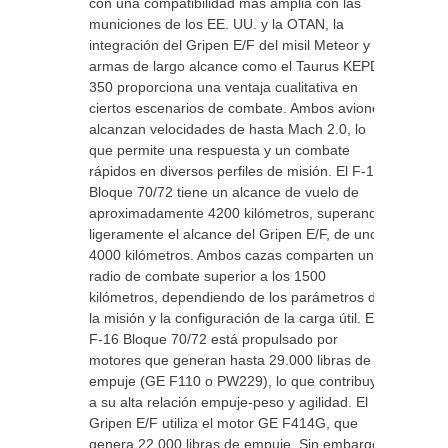
con una compatibilidad más amplia con las
municiones de los EE. UU. y la OTAN, la
integración del Gripen E/F del misil Meteor y
armas de largo alcance como el Taurus KEPD
350 proporciona una ventaja cualitativa en
ciertos escenarios de combate. Ambos aviones
alcanzan velocidades de hasta Mach 2.0, lo
que permite una respuesta y un combate
rápidos en diversos perfiles de misión. El F-16
Bloque 70/72 tiene un alcance de vuelo de
aproximadamente 4200 kilómetros, superando
ligeramente el alcance del Gripen E/F, de unos
4000 kilómetros. Ambos cazas comparten un
radio de combate superior a los 1500
kilómetros, dependiendo de los parámetros de
la misión y la configuración de la carga útil. El
F-16 Bloque 70/72 está propulsado por
motores que generan hasta 29.000 libras de
empuje (GE F110 o PW229), lo que contribuye
a su alta relación empuje-peso y agilidad. El
Gripen E/F utiliza el motor GE F414G, que
genera 22.000 libras de empuje. Sin embargo,