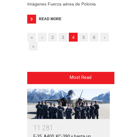
Imágenes Fuerza aérea de Polonia
READ MORE
«
‹
2
3
4
5
6
›
»
Most Read
1
1
2
8
1
F-35, A400, KC-390 y hasta un