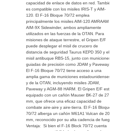
capacidad de enlace de datos en red. También
es compatible con los misiles IRIS-T y AIM-
120. El F-16 Bloque 70/72 emplea
principalmente los misiles AIM-120 AMRAAM y
AIM-9X Sidewinder, ambos ampliamente
utilizados en las fuerzas de la OTAN. Para
misiones de ataque terrestre, el Gripen E/F
puede desplegar el misil de crucero de
distancia de seguridad Taurus KEPD 350 y el
misil antibuque RBS-15, junto con municiones
guiadas de precisión como JDAM y Paveway.
El F-16 Bloque 70/72 tiene acceso a una
amplia gama de municiones estadounidenses
y de la OTAN, incluyendo misiles JDAM,
Paveway y AGM-88 HARM. El Gripen E/F está
equipado con un cañón Mauser BK-27 de 27
mm, que ofrece una eficaz capacidad de
combate aire-aire y aire-tierra. El F-16 Bloque
70/72 alberga un cañón M61A1 Vulcan de 20
mm, reconocido por su alta cadencia de fuego.
Ventaja: Si bien el F-16 Block 70/72 cuenta