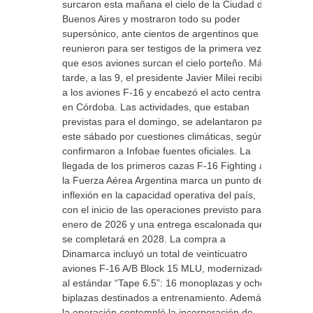
surcaron esta mañana el cielo de la Ciudad de
Buenos Aires y mostraron todo su poder
supersónico, ante cientos de argentinos que se
reunieron para ser testigos de la primera vez
que esos aviones surcan el cielo porteño. Más
tarde, a las 9, el presidente Javier Milei recibió
a los aviones F-16 y encabezó el acto central
en Córdoba. Las actividades, que estaban
previstas para el domingo, se adelantaron para
este sábado por cuestiones climáticas, según
confirmaron a Infobae fuentes oficiales. La
llegada de los primeros cazas F-16 Fighting a
la Fuerza Aérea Argentina marca un punto de
inflexión en la capacidad operativa del país,
con el inicio de las operaciones previsto para
enero de 2026 y una entrega escalonada que
se completará en 2028. La compra a
Dinamarca incluyó un total de veinticuatro
aviones F-16 A/B Block 15 MLU, modernizados
al estándar “Tape 6.5”: 16 monoplazas y ocho
biplazas destinados a entrenamiento. Además,
la operación contempló la incorporación de