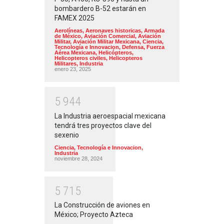
bombardero B-52 estarán en
FAMEX 2025
Aerolíneas
,
Aeronaves historicas
,
Armada
de México
,
Aviación Comercial
,
Aviación
Militar
,
Aviación Militar Mexicana
,
Ciencia,
Tecnología e Innovacion
,
Defensa
,
Fuerza
Aérea Mexicana
,
Helicópteros
,
Helicopteros civiles
,
Helicopteros
Militares
,
Industria
enero 23, 2025
5
9
4
4
La Industria aeroespacial mexicana
tendrá tres proyectos clave del
sexenio
Ciencia, Tecnología e Innovacion
,
Industria
noviembre 28, 2024
5
7
1
5
La Construcción de aviones en
México; Proyecto Azteca