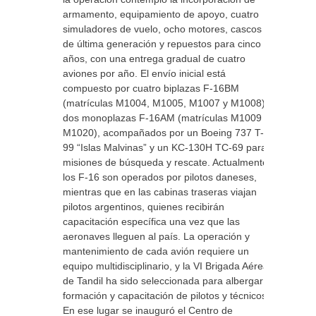
armamento, equipamiento de apoyo, cuatro
simuladores de vuelo, ocho motores, cascos
de última generación y repuestos para cinco
años, con una entrega gradual de cuatro
aviones por año. El envío inicial está
compuesto por cuatro biplazas F-16BM
(matrículas M1004, M1005, M1007 y M1008) y
dos monoplazas F-16AM (matrículas M1009 y
M1020), acompañados por un Boeing 737 T-
99 “Islas Malvinas” y un KC-130H TC-69 para
misiones de búsqueda y rescate. Actualmente,
los F-16 son operados por pilotos daneses,
mientras que en las cabinas traseras viajan
pilotos argentinos, quienes recibirán
capacitación específica una vez que las
aeronaves lleguen al país. La operación y
mantenimiento de cada avión requiere un
equipo multidisciplinario, y la VI Brigada Aérea
de Tandil ha sido seleccionada para albergar la
formación y capacitación de pilotos y técnicos.
En ese lugar se inauguró el Centro de