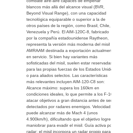
combate aire-aire capaces de empeñar
blancos más allá del alcance visual (BVR,
Beyond Visual Range), con una capacidad
tecnológica equiparable o superior a la de
otros países de la región, como Brasil, Chile,
Venezuela y Perú. El AIM-120C-8, fabricado
por la compañía estadounidense Raytheon,
representa la versión más moderna del misil
AMRAAM destinada a exportación actualmente
en servicio. Si bien hay variantes más
sofisticadas del misil, suelen estar reservadas
para las propias fuerzas de los Estados Unidos
o para aliados selectos. Las características
más relevantes incluyen AIM-120-C8 son:
Alcance máximo: supera los 160km en
condiciones ideales, lo que permite a los F-16
atacar objetivos a gran distancia antes de ser
detectados por radares enemigos. Velocidad:
puede alcanzar más de Mach 4 (unos
4.900km/h), dificultando que el objetivo logre
maniobrar para evadir el misil. Guía activa por
radar: el misil incorpora un radar propio para el