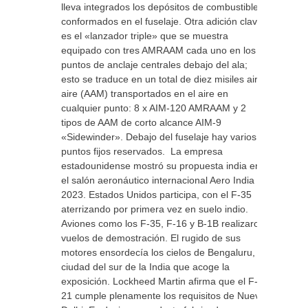
lleva integrados los depósitos de combustible
conformados en el fuselaje. Otra adición clave
es el «lanzador triple» que se muestra
equipado con tres AMRAAM cada uno en los
puntos de anclaje centrales debajo del ala;
esto se traduce en un total de diez misiles aire-
aire (AAM) transportados en el aire en
cualquier punto: 8 x AIM-120 AMRAAM y 2
tipos de AAM de corto alcance AIM-9
«Sidewinder». Debajo del fuselaje hay varios
puntos fijos reservados. La empresa
estadounidense mostró su propuesta india en
el salón aeronáutico internacional Aero India
2023. Estados Unidos participa, con el F-35
aterrizando por primera vez en suelo indio.
Aviones como los F-35, F-16 y B-1B realizaron
vuelos de demostración. El rugido de sus
motores ensordecía los cielos de Bengaluru, la
ciudad del sur de la India que acoge la
exposición. Lockheed Martin afirma que el F-
21 cumple plenamente los requisitos de Nueva