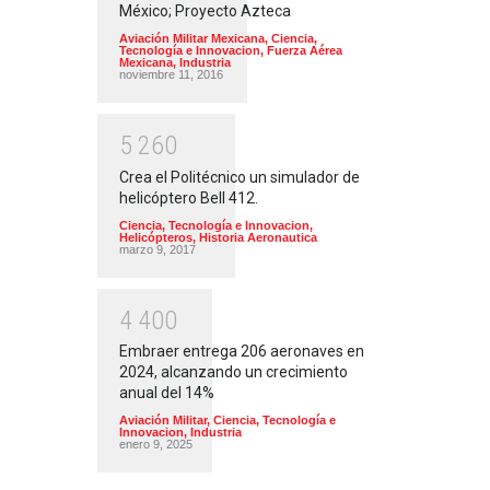
México; Proyecto Azteca
Aviación Militar Mexicana
,
Ciencia,
Tecnología e Innovacion
,
Fuerza Aérea
Mexicana
,
Industria
noviembre 11, 2016
5
2
6
0
Crea el Politécnico un simulador de
helicóptero Bell 412.
Ciencia, Tecnología e Innovacion
,
Helicópteros
,
Historia Aeronautica
marzo 9, 2017
4
4
0
0
Embraer entrega 206 aeronaves en
2024, alcanzando un crecimiento
anual del 14%
Aviación Militar
,
Ciencia, Tecnología e
Innovacion
,
Industria
enero 9, 2025