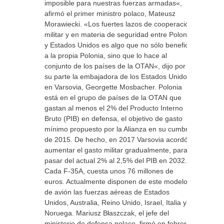
imposible para nuestras fuerzas armadas«,
afirmó el primer ministro polaco, Mateusz
Morawiecki. «Los fuertes lazos de cooperación
militar y en materia de seguridad entre Polonia
y Estados Unidos es algo que no sólo beneficia
a la propia Polonia, sino que lo hace al
conjunto de los países de la OTAN«, dijo por
su parte la embajadora de los Estados Unidos
en Varsovia, Georgette Mosbacher. Polonia
está en el grupo de países de la OTAN que
gastan al menos el 2% del Producto Interno
Bruto (PIB) en defensa, el objetivo de gasto
mínimo propuesto por la Alianza en su cumbre
de 2015. De hecho, en 2017 Varsovia acordó
aumentar el gasto militar gradualmente, para
pasar del actual 2% al 2,5% del PIB en 2032.
Cada F-35A, cuesta unos 76 millones de
euros. Actualmente disponen de este modelo
de avión las fuerzas aéreas de Estados
Unidos, Australia, Reino Unido, Israel, Italia y
Noruega. Mariusz Błaszczak, el jefe del
ministerio de defensa polaco, firmó en febrero