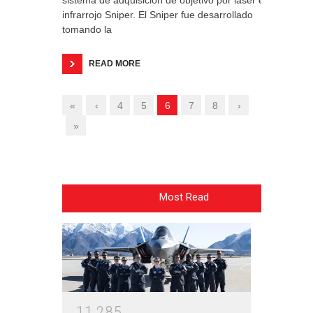
sistema de adquisición de objetivo por láser e
infrarrojo Sniper. El Sniper fue desarrollado
tomando la
READ MORE
«
‹
4
5
6
7
8
›
»
Most Read
1
1
2
8
5