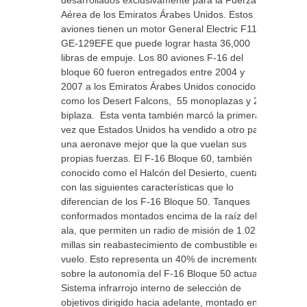
desarrollados exclusivamente para la Fuerza
Aérea de los Emiratos Árabes Unidos. Estos
aviones tienen un motor General Electric F110-
GE-129EFE que puede lograr hasta 36,000
libras de empuje. Los 80 aviones F-16 del
bloque 60 fueron entregados entre 2004 y
2007 a los Emiratos Árabes Unidos conocidos
como los Desert Falcons, 55 monoplazas y 25
biplaza. Esta venta también marcó la primera
vez que Estados Unidos ha vendido a otro país
una aeronave mejor que la que vuelan sus
propias fuerzas. El F-16 Bloque 60, también
conocido como el Halcón del Desierto, cuenta
con las siguientes características que lo
diferencian de los F-16 Bloque 50. Tanques
conformados montados encima de la raíz del
ala, que permiten un radio de misión de 1.025
millas sin reabastecimiento de combustible en
vuelo. Esto representa un 40% de incremento
sobre la autonomía del F-16 Bloque 50 actual.
Sistema infrarrojo interno de selección de
objetivos dirigido hacia adelante, montado en