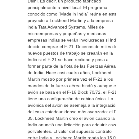
Delhi. Es decir, un producto fabricado
principalmente a nivel local. El programa
conocido como “Made in India” reúne en este
proyecto a Lockheed Martin y a la empresa
india Tata Advanced Systems. Miles de
microempresas y pequeñas y medianas
empresas indias se verán involucradas si India
decide comprar el F-21. Decenas de miles de
nuevos puestos de trabajo se crearán en la
India si el F-21 se hace realidad y pasa a
formar parte de la flota de las Fuerzas Aérea
de India. Hace casi cuatro años, Lockheed
Martin mostró por primera vez el F-21 a los
mandos de la fuerza aérea hindú y aunque el
avión se basa en el F-16 Block 70/72, el F-21
tiene una configuración de cabina única. La
aviónica del avión se asemeja a la integración
del caza estadounidense más avanzado: el F-
35. Lockheed Martin creó el avión cuando la
India anunció una licitación para adquirir cazas
polivalentes. El valor del supuesto contrato
entre India y Lockheed Martin ronda los 15.000