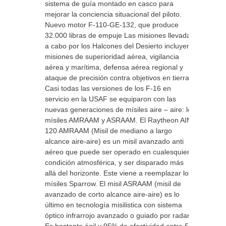
sistema de guía montado en casco para
mejorar la conciencia situacional del piloto.
Nuevo motor F-110-GE-132, que produce
32.000 libras de empuje Las misiones llevadas
a cabo por los Halcones del Desierto incluyen
misiones de superioridad aérea, vigilancia
aérea y marítima, defensa aérea regional y
ataque de precisión contra objetivos en tierra.
Casi todas las versiones de los F-16 en
servicio en la USAF se equiparon con las
nuevas generaciones de mísiles aire – aire: los
mísiles AMRAAM y ASRAAM. El Raytheon AIM-
120 AMRAAM (Misil de mediano a largo
alcance aire-aire) es un misil avanzado anti
aéreo que puede ser operado en cualesquiera
condición atmosférica, y ser disparado más
allá del horizonte. Este viene a reemplazar los
mísiles Sparrow. El misil ASRAAM (misil de
avanzado de corto alcance aire-aire) es lo
último en tecnología misilistica con sistema
óptico infrarrojo avanzado o guiado por radar.