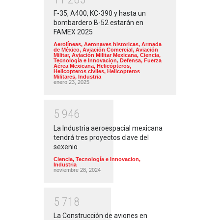
F-35, A400, KC-390 y hasta un
bombardero B-52 estarán en
FAMEX 2025
Aerolíneas
,
Aeronaves historicas
,
Armada
de México
,
Aviación Comercial
,
Aviación
Militar
,
Aviación Militar Mexicana
,
Ciencia,
Tecnología e Innovacion
,
Defensa
,
Fuerza
Aérea Mexicana
,
Helicópteros
,
Helicopteros civiles
,
Helicopteros
Militares
,
Industria
enero 23, 2025
5
9
4
6
La Industria aeroespacial mexicana
tendrá tres proyectos clave del
sexenio
Ciencia, Tecnología e Innovacion
,
Industria
noviembre 28, 2024
5
7
1
8
La Construcción de aviones en