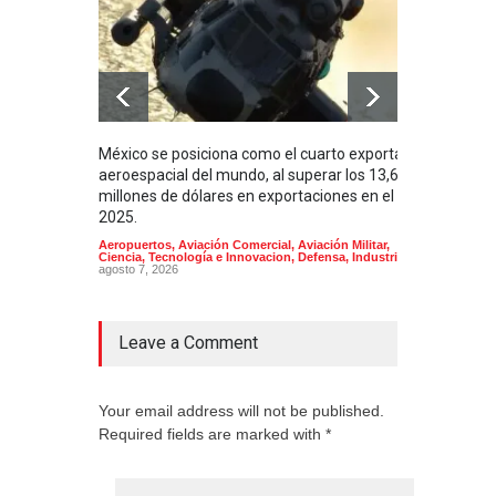
México se posiciona como el cuarto exportador
La i
aeroespacial del mundo, al superar los 13,600
BUQU
millones de dólares en exportaciones en el
Arma
2025.
Aeropuertos
,
Aviación Comercial
,
Aviación Militar
,
Ciencia, Tecnología e Innovacion
,
Defensa
,
Industria
agosto 7, 2026
Leave a Comment
Your email address will not be published.
Required fields are marked with *