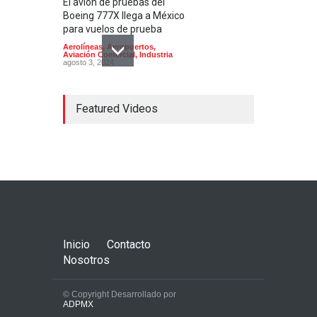
El avión de pruebas del
Boeing 777X llega a México
para vuelos de prueba
Aerolíneas
,
Aeropuertos
,
Aviación Comercial
,
Industria
agosto 3, 2024
Featured Videos
Bombardier inicia en México
la producción del Global
8000, el avión civil más
rápido desde el Concorde
Aerolíneas
,
Aviación Comercial
,
Industria
octubre 24, 2024
Inicio
Contacto
Nosotros
© Copyright Desarrollado por
ADPMX