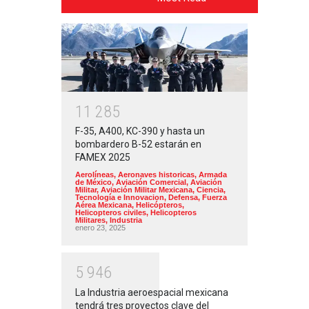
1
1
2
8
5
F-35, A400, KC-390 y hasta un
bombardero B-52 estarán en
FAMEX 2025
Aerolíneas
,
Aeronaves historicas
,
Armada
de México
,
Aviación Comercial
,
Aviación
Militar
,
Aviación Militar Mexicana
,
Ciencia,
Tecnología e Innovacion
,
Defensa
,
Fuerza
Aérea Mexicana
,
Helicópteros
,
Helicopteros civiles
,
Helicopteros
Militares
,
Industria
enero 23, 2025
5
9
4
6
La Industria aeroespacial mexicana
tendrá tres proyectos clave del