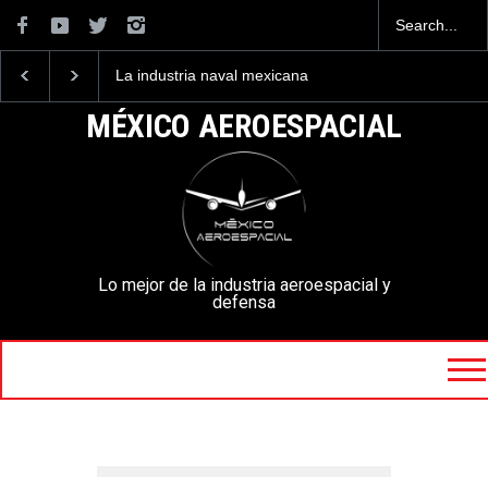
La industria naval mexicana
Entrenar a un piloto para
construirá 32 BUQUES para
volar los nuevos C-130J
la Armada de México
mexicanos cuesta 2.9
MÉXICO AEROESPACIAL
millones de dólares
Lo mejor de la industria aeroespacial y
defensa