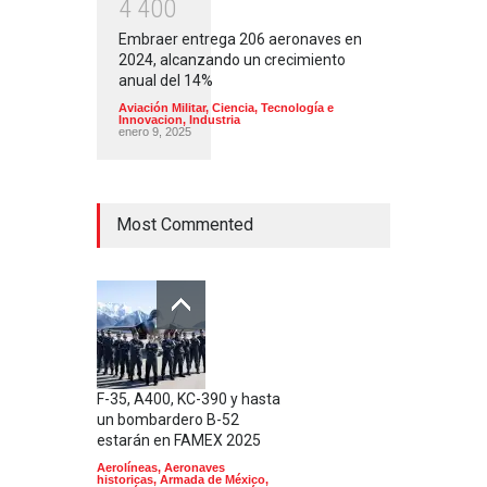
4
4
0
0
Embraer entrega 206 aeronaves en
2024, alcanzando un crecimiento
anual del 14%
Aviación Militar
,
Ciencia, Tecnología e
Innovacion
,
Industria
enero 9, 2025
Most Commented
F-35, A400, KC-390 y hasta
un bombardero B-52
estarán en FAMEX 2025
Aerolíneas
,
Aeronaves
historicas
,
Armada de México
,