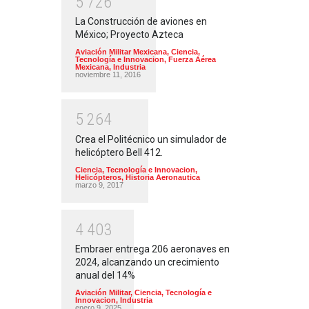
5
7
2
6
La Construcción de aviones en
México; Proyecto Azteca
Aviación Militar Mexicana
,
Ciencia,
Tecnología e Innovacion
,
Fuerza Aérea
Mexicana
,
Industria
noviembre 11, 2016
5
2
6
4
Crea el Politécnico un simulador de
helicóptero Bell 412.
Ciencia, Tecnología e Innovacion
,
Helicópteros
,
Historia Aeronautica
marzo 9, 2017
4
4
0
3
Embraer entrega 206 aeronaves en
2024, alcanzando un crecimiento
anual del 14%
Aviación Militar
,
Ciencia, Tecnología e
Innovacion
,
Industria
enero 9, 2025