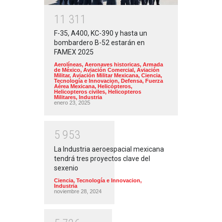
1
1
3
1
1
F-35, A400, KC-390 y hasta un
bombardero B-52 estarán en
FAMEX 2025
Aerolíneas
,
Aeronaves historicas
,
Armada
de México
,
Aviación Comercial
,
Aviación
Militar
,
Aviación Militar Mexicana
,
Ciencia,
Tecnología e Innovacion
,
Defensa
,
Fuerza
Aérea Mexicana
,
Helicópteros
,
Helicopteros civiles
,
Helicopteros
Militares
,
Industria
enero 23, 2025
5
9
5
3
La Industria aeroespacial mexicana
tendrá tres proyectos clave del
sexenio
Ciencia, Tecnología e Innovacion
,
Industria
noviembre 28, 2024