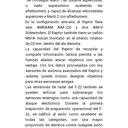
de conseguir Mach 1.82 durante supercruise,
o vuelo supersónico sostenido sin
afterburners, y capaz de alcanzar velocidades
superiores a Mach 2 con afterburners.
En la configuración aire-aire, el Raptor lleva
seis AMRAAM AIM-120 y dos AIM-9
Sidewinders. El Raptor también tiene un cañón
M61A Vulcan montado en el interior, rotativo
de 20 mm dentro del ala derecha.
La capacidad del Raptor de recopilar y
compartir información táctica permite a las
fuerzas aliadas atacar objetivos con gran
ventaja. Con los datos procesados con los
sensores de aviónica avanzados del Raptor y
radares, puede incluso designar objetivos
para otras aeronaves amigas.
Las emisiones de radar del F-22 también se
pueden enfocar para sobrecargar los
sensores enemigos como una capacidad de
ataque electrónico. Durante la primera
inspección de preparación operacional del F-
22, se calificó al avión como excelente en
todas las categorías, con una mayor
proporción de derribos contra cualquier avión