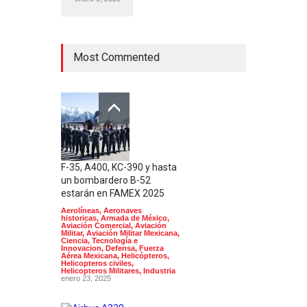
Most Commented
F-35, A400, KC-390 y hasta
un bombardero B-52
estarán en FAMEX 2025
Aerolíneas
,
Aeronaves
historicas
,
Armada de México
,
Aviación Comercial
,
Aviación
Militar
,
Aviación Militar Mexicana
,
Ciencia, Tecnología e
Innovacion
,
Defensa
,
Fuerza
Aérea Mexicana
,
Helicópteros
,
Helicopteros civiles
,
Helicopteros Militares
,
Industria
enero 23, 2025