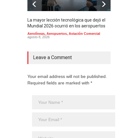
La mayor lección tecnológica que dejó el
Méxi
Mundial 2026 ocurrió en los aeropuertos
aero
mill
Aerolíneas
,
Aeropuertos
,
Aviación Comercial
agosto 8, 2026
2025
Aero
Cienc
agost
Leave a Comment
Your email address will not be published.
Required fields are marked with *