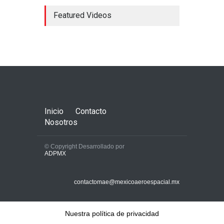
Featured Videos
América Latina necesitará
2.550 aviones nuevos en los
próximos 20 años
Aerolíneas
,
Aeropuertos
,
Aviación Comercial
octubre 22, 2022
Inicio
Contacto
Nosotros
© Copyright Desarrollado por
ADPMX
Redefinir la aviación desde
la nube, la estrategia
contactomae@mexicoaeroespacial.mx
tecnológica del sector aéreo
Aerolíneas
,
Aeropuertos
,
Aviación Comercial
agosto 7, 2025
Nuestra política de privacidad