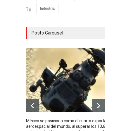
Industria
Posts Carousel
México se posiciona como el cuarto exportador
La i
aeroespacial del mundo, al superar los 13,600
BUQU