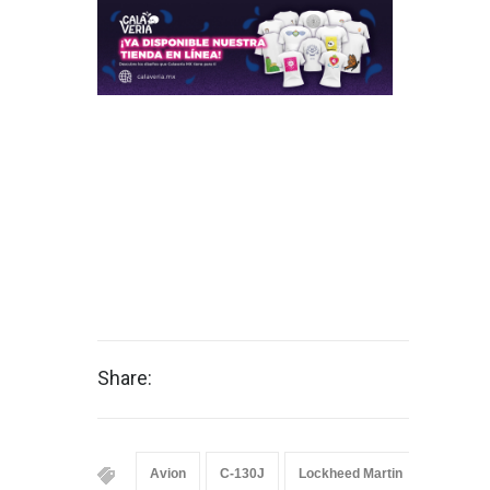
Share:
Avion
C-130J
Lockheed Martin
Súper H