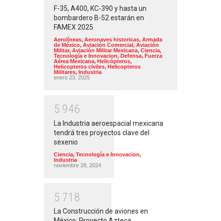
F-35, A400, KC-390 y hasta un
bombardero B-52 estarán en
FAMEX 2025
Aerolíneas
,
Aeronaves historicas
,
Armada
de México
,
Aviación Comercial
,
Aviación
Militar
,
Aviación Militar Mexicana
,
Ciencia,
Tecnología e Innovacion
,
Defensa
,
Fuerza
Aérea Mexicana
,
Helicópteros
,
Helicopteros civiles
,
Helicopteros
Militares
,
Industria
enero 23, 2025
5
9
4
6
La Industria aeroespacial mexicana
tendrá tres proyectos clave del
sexenio
Ciencia, Tecnología e Innovacion
,
Industria
noviembre 28, 2024
5
7
1
8
La Construcción de aviones en
México; Proyecto Azteca