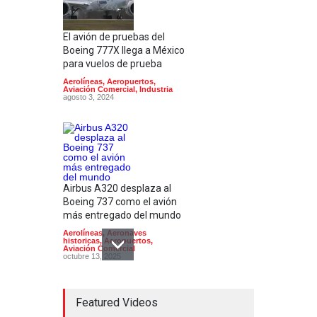
El avión de pruebas del
Boeing 777X llega a México
para vuelos de prueba
Aerolíneas
,
Aeropuertos
,
Aviación Comercial
,
Industria
agosto 3, 2024
Airbus A320 desplaza al
Boeing 737 como el avión
más entregado del mundo
Aerolíneas
,
Aeronaves
historicas
,
Aeropuertos
,
Aviación Comercial
octubre 13, 2025
Featured Videos