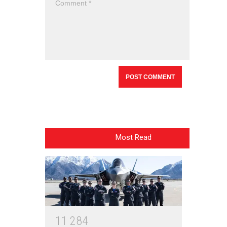
Most Read
1
1
2
8
4