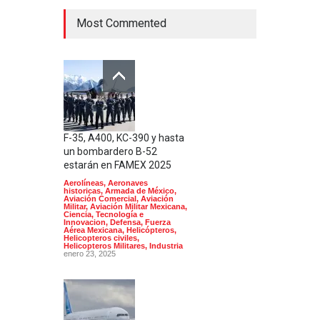
Most Commented
F-35, A400, KC-390 y hasta
un bombardero B-52
estarán en FAMEX 2025
Aerolíneas
,
Aeronaves
historicas
,
Armada de México
,
Aviación Comercial
,
Aviación
Militar
,
Aviación Militar Mexicana
,
Ciencia, Tecnología e
Innovacion
,
Defensa
,
Fuerza
Aérea Mexicana
,
Helicópteros
,
Helicopteros civiles
,
Helicopteros Militares
,
Industria
enero 23, 2025