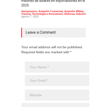
millones de dólares en exportaciones en el
Arma
2025.
Aeropuertos
,
Aviación Comercial
,
Aviación Militar
,
Ciencia, Tecnología e Innovacion
,
Defensa
,
Industria
agosto 7, 2026
Leave a Comment
Your email address will not be published.
Required fields are marked with *