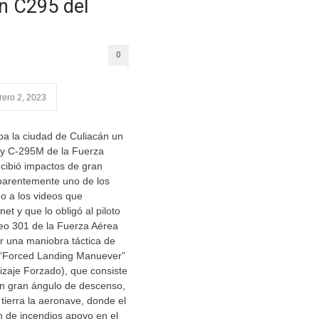
ón C295 del
0
rero 2, 2023
a la ciudad de Culiacán un
ary C-295M de la Fuerza
cibió impactos de gran
parentemente uno de los
o a los videos que
net y que lo obligó al piloto
eo 301 de la Fuerza Aérea
r una maniobra táctica de
a “Forced Landing Manuever”
izaje Forzado), que consiste
on gran ángulo de descenso,
tierra la aeronave, donde el
n de incendios apoyo en el