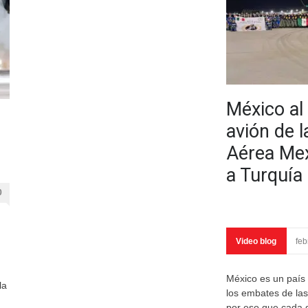
México al
avión de l
Aérea Me
a Turquía
0
Video blog
feb
México es un país
la
los embates de las
por eso que cada q