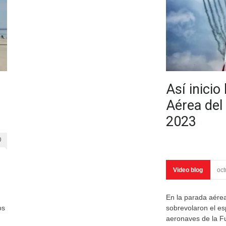
Así inicio
Aérea del 
2023
0
Video blog
oct
En la parada aérea 
os
sobrevolaron el e
aeronaves de la F