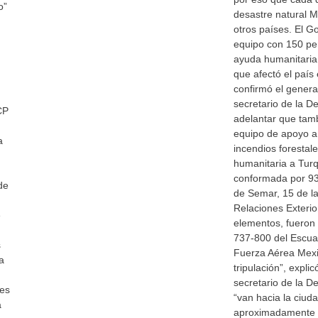
o”
desastre natural M
otros países. El G
equipo con 150 pe
ayuda humanitaria 
que afectó el país
confirmó el genera
secretario de la 
CP
adelantar que tam
equipo de apoyo a 
a
incendios forestal
humanitaria a Turq
conformada por 93 
de
de Semar, 15 de la
Relaciones Exterio
e
elementos, fueron
737-800 del Escua
s
Fuerza Aérea Mex
a
tripulación”, explic
secretario de la D
les
“van hacia la ciud
a
aproximadamente 2