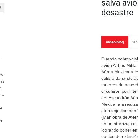
salva avi
0
desastre
Video blog
feb
t
Cuando sobrevolab
avión Airbus Milit
Aérea Mexicana re
rá
calibre dañando a
ema
motores de acuerd
e
circularon por inter
 a
del Escuadrón Aér
Mexicana a realiza
a
aterrizaje llamad
(Maniobra de Aterr
de
en un aterrizaje c
logrando poner en 
equipo de extinció