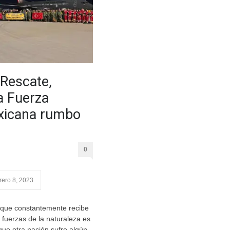
 Rescate,
a Fuerza
xicana rumbo
0
rero 8, 2023
 que constantemente recibe
 fuerzas de la naturaleza es
ue otra nación sufre algún