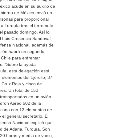
éxico acude en su auxilio de
obierno de México envió un
rsonas para proporcionar
a Turquía tras el terremoto
 el pasado domingo. Así lo
l Luis Cresencio Sandoval,
Defensa Nacional, además de
bién habrá un segundo
Chile para enfrentar
es. “Sobre la ayuda
uía, esta delegación está
elementos del Ejército, 37
 Cruz Roja y cinco de
res. Un total de 150
 transportados en un avión
drón Aéreo 502 de la
icana con 12 elementos de
ó el general secretario. El
efensa Nacional explicó que
ad de Adana, Turquía. Son
0 horas y media de vuelo,