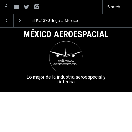
El KC-390 llega a México,
MÉXICO gana el 1er Lugar
¿S
Brasil refuerza su relación
en la competencia
mo
con México
FUERZAS COMANDO 2024
F
MÉXICO AEROESPACIAL
Me
Lo mejor de la industria aeroespacial y
defensa