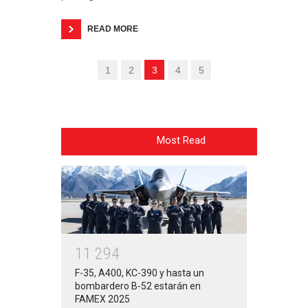
READ MORE
1
2
3
4
5
Most Read
1
1
2
9
4
F-35, A400, KC-390 y hasta un
bombardero B-52 estarán en
FAMEX 2025