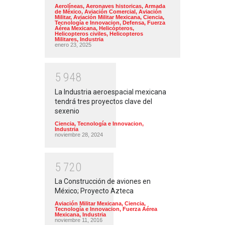
Aerolíneas
,
Aeronaves historicas
,
Armada
de México
,
Aviación Comercial
,
Aviación
Militar
,
Aviación Militar Mexicana
,
Ciencia,
Tecnología e Innovacion
,
Defensa
,
Fuerza
Aérea Mexicana
,
Helicópteros
,
Helicopteros civiles
,
Helicopteros
Militares
,
Industria
enero 23, 2025
5
9
4
8
La Industria aeroespacial mexicana
tendrá tres proyectos clave del
sexenio
Ciencia, Tecnología e Innovacion
,
Industria
noviembre 28, 2024
5
7
2
0
La Construcción de aviones en
México; Proyecto Azteca
Aviación Militar Mexicana
,
Ciencia,
Tecnología e Innovacion
,
Fuerza Aérea
Mexicana
,
Industria
noviembre 11, 2016