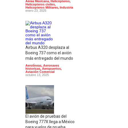
Aérea Mexicana
,
Helicópteros
,
Helicopteros civiles
,
Helicopteros Militares
,
Industria
enero 23, 2025
Airbus A320 desplaza al
Boeing 737 como el avión
más entregado del mundo
Aerolíneas
,
Aeronaves
historicas
,
Aeropuertos
,
Aviación Comercial
octubre 13, 2025
El avión de pruebas del
Boeing 777X llega a México
para vuelos de prueba