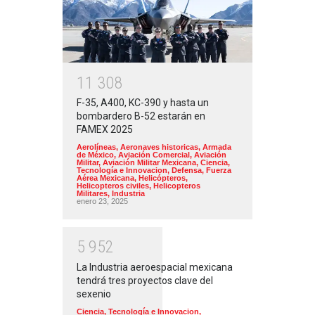
1
1
3
0
8
F-35, A400, KC-390 y hasta un
bombardero B-52 estarán en
FAMEX 2025
Aerolíneas
,
Aeronaves historicas
,
Armada
de México
,
Aviación Comercial
,
Aviación
Militar
,
Aviación Militar Mexicana
,
Ciencia,
Tecnología e Innovacion
,
Defensa
,
Fuerza
Aérea Mexicana
,
Helicópteros
,
Helicopteros civiles
,
Helicopteros
Militares
,
Industria
enero 23, 2025
5
9
5
2
La Industria aeroespacial mexicana
tendrá tres proyectos clave del
sexenio
Ciencia, Tecnología e Innovacion
,