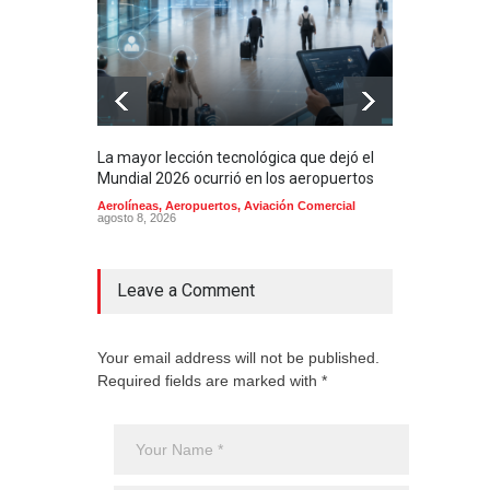
La mayor lección tecnológica que dejó el
Méxi
Mundial 2026 ocurrió en los aeropuertos
aero
mill
Aerolíneas
,
Aeropuertos
,
Aviación Comercial
agosto 8, 2026
2025
Aero
Cienc
agost
Leave a Comment
Your email address will not be published.
Required fields are marked with *