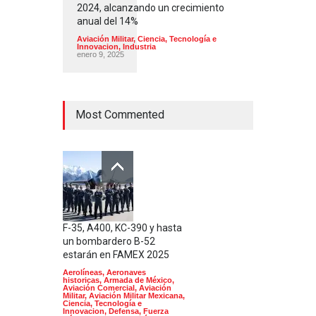
2024, alcanzando un crecimiento
anual del 14%
Aviación Militar
,
Ciencia, Tecnología e
Innovacion
,
Industria
enero 9, 2025
Most Commented
F-35, A400, KC-390 y hasta
un bombardero B-52
estarán en FAMEX 2025
Aerolíneas
,
Aeronaves
historicas
,
Armada de México
,
Aviación Comercial
,
Aviación
Militar
,
Aviación Militar Mexicana
,
Ciencia, Tecnología e
Innovacion
,
Defensa
,
Fuerza