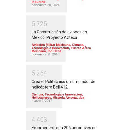
Industria
noviembre 28, 2024
5
7
2
5
La Construcción de aviones en
México; Proyecto Azteca
Aviación Militar Mexicana
,
Ciencia,
Tecnología e Innovacion
,
Fuerza Aérea
Mexicana
,
Industria
noviembre 11, 2016
5
2
6
4
Crea el Politécnico un simulador de
helicóptero Bell 412.
Ciencia, Tecnología e Innovacion
,
Helicópteros
,
Historia Aeronautica
marzo 9, 2017
4
4
0
3
Embraer entrega 206 aeronaves en