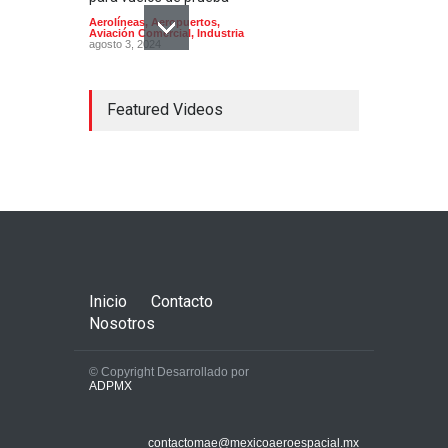
Aerolíneas
,
Aeropuertos
,
Aviación Comercial
,
Industria
agosto 3, 2024
Featured Videos
América Latina necesitará
2.550 aviones nuevos en los
próximos 20 años
Aerolíneas
,
Aeropuertos
,
Aviación Comercial
octubre 22, 2022
Inicio
Contacto
Nosotros
© Copyright Desarrollado por
ADPMX
Redefinir la aviación desde
la nube, la estrategia
contactomae@mexicoaeroespacial.mx