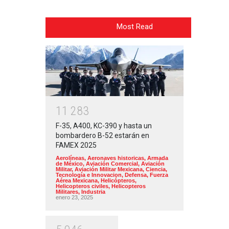
Most Read
1
1
2
8
3
F-35, A400, KC-390 y hasta un
bombardero B-52 estarán en
FAMEX 2025
Aerolíneas
,
Aeronaves historicas
,
Armada
de México
,
Aviación Comercial
,
Aviación
Militar
,
Aviación Militar Mexicana
,
Ciencia,
Tecnología e Innovacion
,
Defensa
,
Fuerza
Aérea Mexicana
,
Helicópteros
,
Helicopteros civiles
,
Helicopteros
Militares
,
Industria
enero 23, 2025