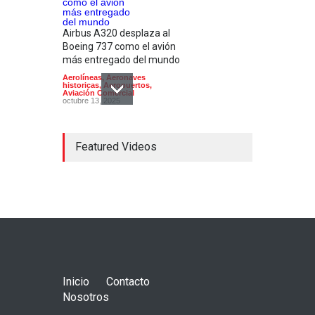
Airbus A320 desplaza al
Boeing 737 como el avión
más entregado del mundo
Aerolíneas
,
Aeronaves
historicas
,
Aeropuertos
,
Aviación Comercial
octubre 13, 2025
Featured Videos
Aerolíneas mexicanas
pierden 9 mil millones de
pesos por categoría 2
Aerolíneas
,
Aviación Comercial
,
Noticias
octubre 14, 2022
Inicio
Contacto
Nosotros