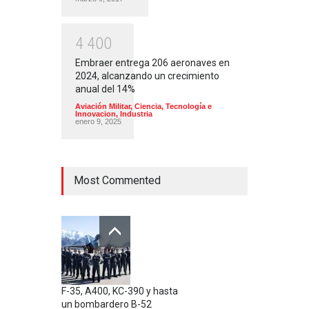
4
4
0
0
Embraer entrega 206 aeronaves en
2024, alcanzando un crecimiento
anual del 14%
Aviación Militar
,
Ciencia, Tecnología e
Innovacion
,
Industria
enero 9, 2025
Most Commented
F-35, A400, KC-390 y hasta
un bombardero B-52