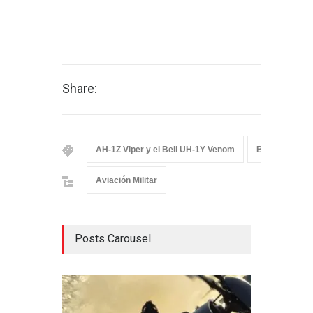
Share:
AH-1Z Viper y el Bell UH-1Y Venom
Bell Helicopte
Aviación Militar
Posts Carousel