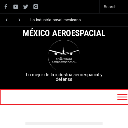
La industria naval mexicana
Entrenar a un piloto para
construirá 32 BUQUES para
volar los nuevos C-130J
la Armada de México
mexicanos cuesta 2.9
MÉXICO AEROESPACIAL
millones de dólares
Lo mejor de la industria aeroespacial y
defensa