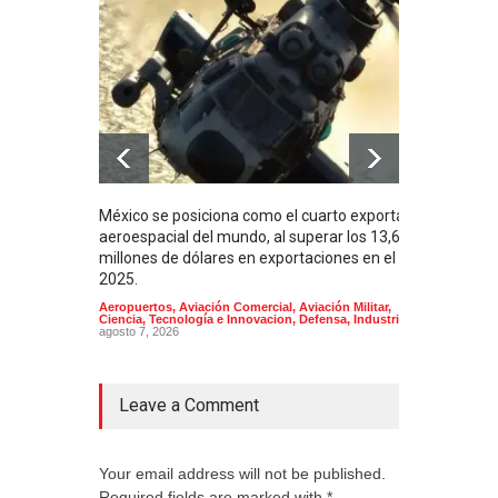
México se posiciona como el cuarto exportador
La i
aeroespacial del mundo, al superar los 13,600
BUQU
millones de dólares en exportaciones en el
Arma
2025.
Aeropuertos
,
Aviación Comercial
,
Aviación Militar
,
Ciencia, Tecnología e Innovacion
,
Defensa
,
Industria
agosto 7, 2026
Leave a Comment
Your email address will not be published.
Required fields are marked with *