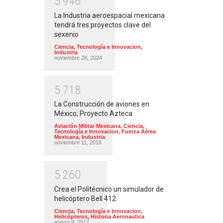
5
9
4
6
La Industria aeroespacial mexicana
tendrá tres proyectos clave del
sexenio
Ciencia, Tecnología e Innovacion
,
Industria
noviembre 28, 2024
5
7
1
8
La Construcción de aviones en
México; Proyecto Azteca
Aviación Militar Mexicana
,
Ciencia,
Tecnología e Innovacion
,
Fuerza Aérea
Mexicana
,
Industria
noviembre 11, 2016
5
2
6
0
Crea el Politécnico un simulador de
helicóptero Bell 412.
Ciencia, Tecnología e Innovacion
,
Helicópteros
,
Historia Aeronautica
marzo 9, 2017