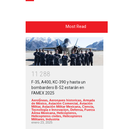
Most Read
1
1
2
8
8
F-35, A400, KC-390 y hasta un
bombardero B-52 estarán en
FAMEX 2025
Aerolíneas
,
Aeronaves historicas
,
Armada
de México
,
Aviación Comercial
,
Aviación
Militar
,
Aviación Militar Mexicana
,
Ciencia,
Tecnología e Innovacion
,
Defensa
,
Fuerza
Aérea Mexicana
,
Helicópteros
,
Helicopteros civiles
,
Helicopteros
Militares
,
Industria
enero 23, 2025