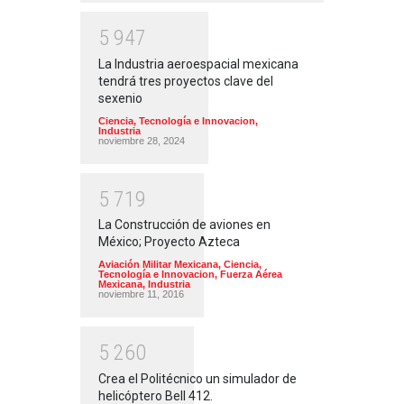
5
9
4
7
La Industria aeroespacial mexicana
tendrá tres proyectos clave del
sexenio
Ciencia, Tecnología e Innovacion
,
Industria
noviembre 28, 2024
5
7
1
9
La Construcción de aviones en
México; Proyecto Azteca
Aviación Militar Mexicana
,
Ciencia,
Tecnología e Innovacion
,
Fuerza Aérea
Mexicana
,
Industria
noviembre 11, 2016
5
2
6
0
Crea el Politécnico un simulador de
helicóptero Bell 412.