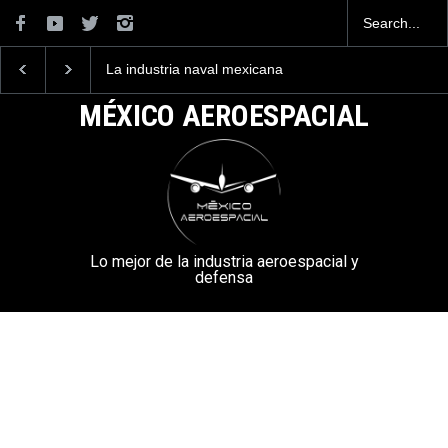
La industria naval mexicana
Entrenar a un piloto p
construirá 32 BUQUES para
volar los nuevos C-13
la Armada de México
mexicanos cuesta 2.9
MÉXICO AEROESPACIAL
millones de dólares
Lo mejor de la industria aeroespacial y
defensa