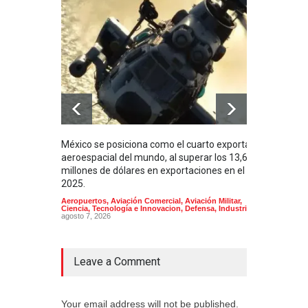
México se posiciona como el cuarto exportador
La i
aeroespacial del mundo, al superar los 13,600
BUQU
millones de dólares en exportaciones en el
Arma
2025.
Aeropuertos
,
Aviación Comercial
,
Aviación Militar
,
Ciencia, Tecnología e Innovacion
,
Defensa
,
Industria
agosto 7, 2026
Leave a Comment
Your email address will not be published.