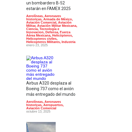
un bombardero B-52
estarán en FAMEX 2025
Aerolíneas
,
Aeronaves
historicas
,
Armada de México
,
Aviación Comercial
,
Aviación
Militar
,
Aviación Militar Mexicana
,
Ciencia, Tecnología e
Innovacion
,
Defensa
,
Fuerza
Aérea Mexicana
,
Helicópteros
,
Helicopteros civiles
,
Helicopteros Militares
,
Industria
enero 23, 2025
Airbus A320 desplaza al
Boeing 737 como el avión
más entregado del mundo
Aerolíneas
,
Aeronaves
historicas
,
Aeropuertos
,
Aviación Comercial
octubre 13, 2025