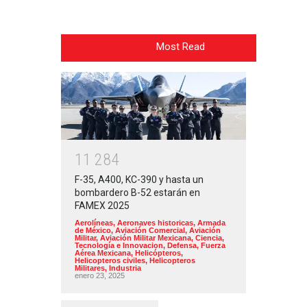
Most Read
1
1
2
8
4
F-35, A400, KC-390 y hasta un
bombardero B-52 estarán en
FAMEX 2025
Aerolíneas
,
Aeronaves historicas
,
Armada
de México
,
Aviación Comercial
,
Aviación
Militar
,
Aviación Militar Mexicana
,
Ciencia,
Tecnología e Innovacion
,
Defensa
,
Fuerza
Aérea Mexicana
,
Helicópteros
,
Helicopteros civiles
,
Helicopteros
Militares
,
Industria
enero 23, 2025