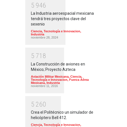
5
9
4
6
La Industria aeroespacial mexicana
tendrá tres proyectos clave del
sexenio
Ciencia, Tecnología e Innovacion
,
Industria
noviembre 28, 2024
5
7
1
8
La Construcción de aviones en
México; Proyecto Azteca
Aviación Militar Mexicana
,
Ciencia,
Tecnología e Innovacion
,
Fuerza Aérea
Mexicana
,
Industria
noviembre 11, 2016
5
2
6
0
Crea el Politécnico un simulador de
helicóptero Bell 412.
Ciencia, Tecnología e Innovacion
,