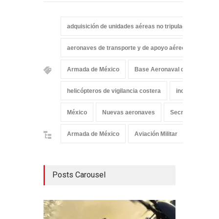
adquisición de unidades aéreas no tripuladas
Aer
aeronaves de transporte y de apoyo aéreo cercano
Armada de México
Base Aeronaval de Veracruz
helicópteros de vigilancia costera
incorporación 
México
Nuevas aeronaves
Secretaría de Ma
Armada de México
Aviación Militar
Aviación 
Posts Carousel