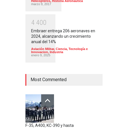
Helicópteros
,
Historia Aeronautica
marzo 9, 2017
4
4
0
0
Embraer entrega 206 aeronaves en
2024, alcanzando un crecimiento
anual del 14%
Aviación Militar
,
Ciencia, Tecnología e
Innovacion
,
Industria
enero 9, 2025
Most Commented
F-35, A400, KC-390 y hasta