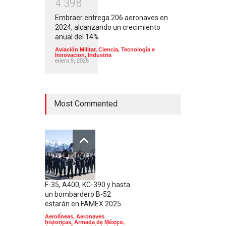
4
3
9
8
Embraer entrega 206 aeronaves en
2024, alcanzando un crecimiento
anual del 14%
Aviación Militar
,
Ciencia, Tecnología e
Innovacion
,
Industria
enero 9, 2025
Most Commented
F-35, A400, KC-390 y hasta
un bombardero B-52
estarán en FAMEX 2025
Aerolíneas
,
Aeronaves
historicas
,
Armada de México
,