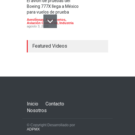
El avión de pruebas del
Boeing 777X llega a México
para vuelos de prueba
Aerolíneas
,
Aeropuertos
,
Aviación Comercial
,
Industria
agosto 3, 2024
Featured Videos
Concorde; el avión
supersónico que venía a
México
Aerolíneas
,
Aeronaves
historicas
,
Aeropuertos
octubre 16, 2024
Inicio
Contacto
Nosotros
© Copyright Desarrollado por
ADPMX