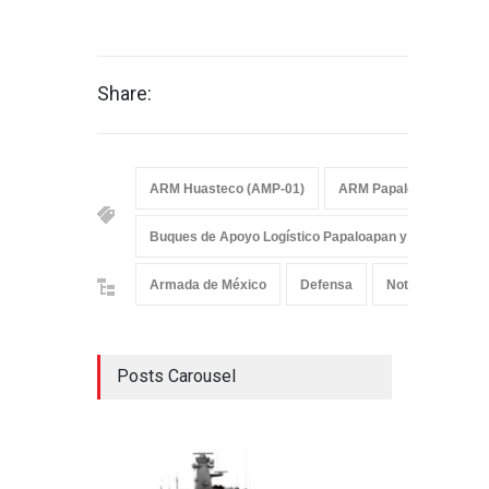
Share:
ARM Huasteco (AMP-01)
ARM Papaloapan
A
Buques de Apoyo Logístico Papaloapan y Huasteco
Armada de México
Defensa
Noticias
Posts Carousel