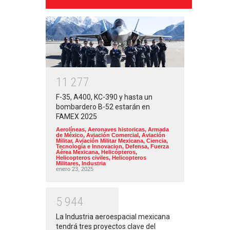
1
1
2
7
7
F-35, A400, KC-390 y hasta un
bombardero B-52 estarán en
FAMEX 2025
Aerolíneas
,
Aeronaves historicas
,
Armada
de México
,
Aviación Comercial
,
Aviación
Militar
,
Aviación Militar Mexicana
,
Ciencia,
Tecnología e Innovacion
,
Defensa
,
Fuerza
Aérea Mexicana
,
Helicópteros
,
Helicopteros civiles
,
Helicopteros
Militares
,
Industria
enero 23, 2025
5
9
4
4
La Industria aeroespacial mexicana
tendrá tres proyectos clave del