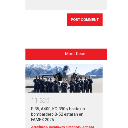
Most Read
1
1
3
2
9
F-35, A400, KC-390 y hasta un
bombardero B-52 estarán en
FAMEX 2025
Aerolíneas
,
Aeronaves historicas
,
Armada