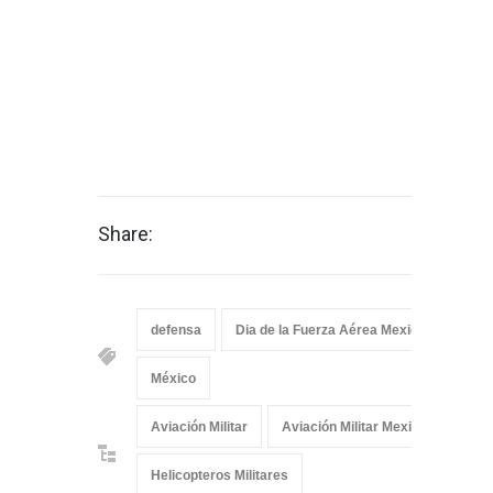
Share:
defensa
Dia de la Fuerza Aérea Mexicana
Es
México
Aviación Militar
Aviación Militar Mexicana
De
Helicopteros Militares