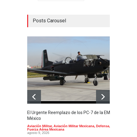
Posts Carousel
El Urgente Reemplazo de los PC-7 de la EMA en
La m
México
Mund
Aviación Militar
,
Aviación Militar Mexicana
,
Defensa
,
Aerol
Fuerza Aérea Mexicana
agost
agosto 9, 2026