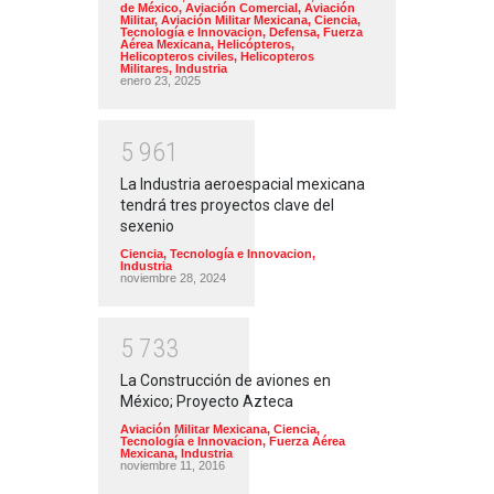
de México
,
Aviación Comercial
,
Aviación
Militar
,
Aviación Militar Mexicana
,
Ciencia,
Tecnología e Innovacion
,
Defensa
,
Fuerza
Aérea Mexicana
,
Helicópteros
,
Helicopteros civiles
,
Helicopteros
Militares
,
Industria
enero 23, 2025
5
9
6
1
La Industria aeroespacial mexicana
tendrá tres proyectos clave del
sexenio
Ciencia, Tecnología e Innovacion
,
Industria
noviembre 28, 2024
5
7
3
3
La Construcción de aviones en
México; Proyecto Azteca
Aviación Militar Mexicana
,
Ciencia,
Tecnología e Innovacion
,
Fuerza Aérea
Mexicana
,
Industria
noviembre 11, 2016