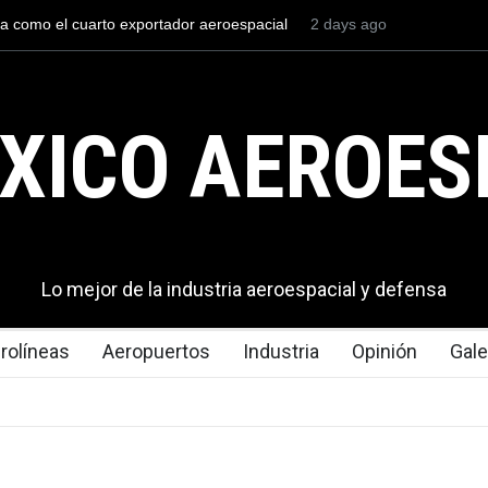
l mexicana construirá 32 BUQUES para la
2 days ago
La mayor lección tecno
en los aeropuertos
XICO AEROES
Lo mejor de la industria aeroespacial y defensa
rolíneas
Aeropuertos
Industria
Opinión
Gale