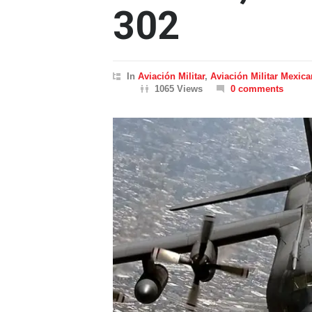
302
In
Aviación Militar
,
Aviación Militar Mexic
1065 Views
0 comments