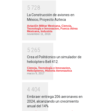
5
7
2
8
La Construcción de aviones en
México; Proyecto Azteca
Aviación Militar Mexicana
,
Ciencia,
Tecnología e Innovacion
,
Fuerza Aérea
Mexicana
,
Industria
noviembre 11, 2016
5
2
6
5
Crea el Politécnico un simulador de
helicóptero Bell 412.
Ciencia, Tecnología e Innovacion
,
Helicópteros
,
Historia Aeronautica
marzo 9, 2017
4
4
0
4
Embraer entrega 206 aeronaves en
2024, alcanzando un crecimiento
anual del 14%