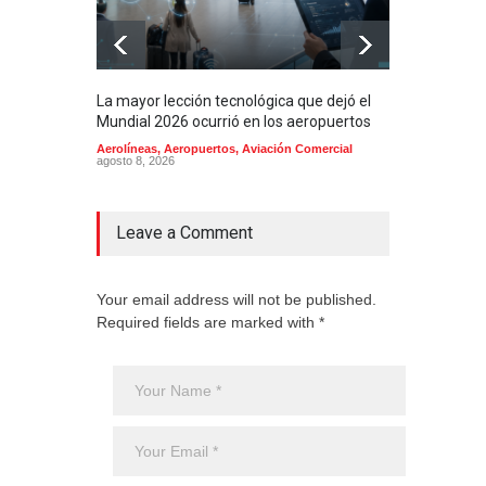
La mayor lección tecnológica que dejó el
Méxi
Mundial 2026 ocurrió en los aeropuertos
aero
mill
Aerolíneas
,
Aeropuertos
,
Aviación Comercial
agosto 8, 2026
2025
Aero
Cienc
agost
Leave a Comment
Your email address will not be published.
Required fields are marked with *