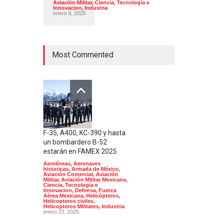
Aviación Militar
,
Ciencia, Tecnología e
Innovacion
,
Industria
enero 9, 2025
Most Commented
F-35, A400, KC-390 y hasta
un bombardero B-52
estarán en FAMEX 2025
Aerolíneas
,
Aeronaves
historicas
,
Armada de México
,
Aviación Comercial
,
Aviación
Militar
,
Aviación Militar Mexicana
,
Ciencia, Tecnología e
Innovacion
,
Defensa
,
Fuerza
Aérea Mexicana
,
Helicópteros
,
Helicopteros civiles
,
Helicopteros Militares
,
Industria
enero 23, 2025