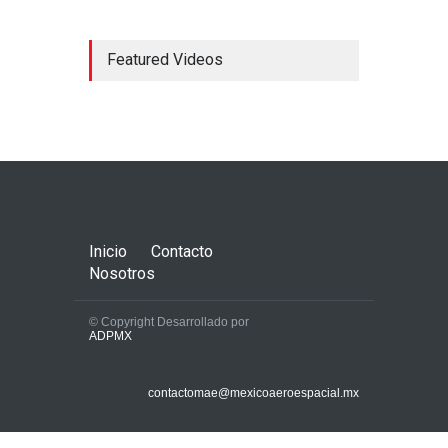
Featured Videos
El Aeropuerto de
Guadalajara inaugura una
segunda pista
Aerolíneas
,
Aeropuertos
julio 24, 2024
Inicio
Contacto
Nosotros
© Copyright Desarrollado por
ADPMX
Los aviones A320 de Airbus
normalizan su servicio tras
contactomae@mexicoaeroespacial.mx
una alerta que afectó vuelos
en todo el mundo
Aerolíneas
,
Aeropuertos
,