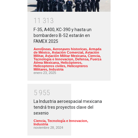
1
1
3
1
3
F-35, A400, KC-390 y hasta un
bombardero B-52 estarán en
FAMEX 2025
Aerolíneas
,
Aeronaves historicas
,
Armada
de México
,
Aviación Comercial
,
Aviación
Militar
,
Aviación Militar Mexicana
,
Ciencia,
Tecnología e Innovacion
,
Defensa
,
Fuerza
Aérea Mexicana
,
Helicópteros
,
Helicopteros civiles
,
Helicopteros
Militares
,
Industria
enero 23, 2025
5
9
5
5
La Industria aeroespacial mexicana
tendrá tres proyectos clave del
sexenio
Ciencia, Tecnología e Innovacion
,
Industria
noviembre 28, 2024