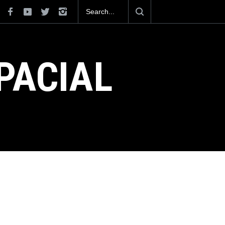
para volar los nuevos C-130J mexicanos
e dólares
PACIAL