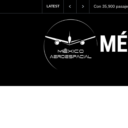
asajeros el AIFA está entre los aeropuertos con
Se critica duram
LATEST
 internacionales de México, pero muy lejos del
EE. UU. por su a
MÉ