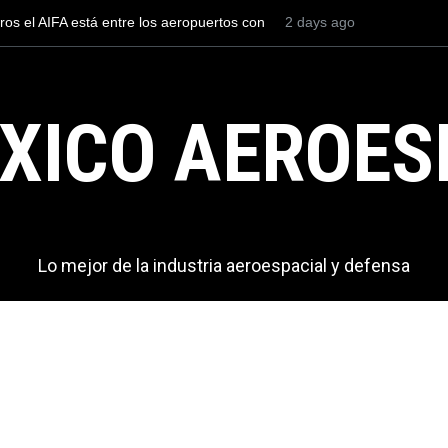
ente a los F-35C del Cuerpo de Marines de
2 days ago
Entrenar a un piloto 
specto oxidado
cuesta 2.9 millones d
XICO AEROES
Lo mejor de la industria aeroespacial y defensa