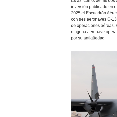
Es así como, de las dos
inversión publicado en e
2025 el Escuadrón Aéreo
con tres aeronaves C-13
de operaciones aéreas, 
ninguna aeronave operati
por su antigüedad.