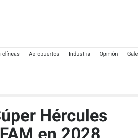
rolíneas
Aeropuertos
Industria
Opinión
Gale
Súper Hércules
a FAM en 2028