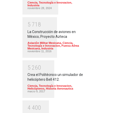
Ciencia, Tecnología e Innovacion
,
Industria
noviembre 28, 2024
5
7
1
8
La Construcción de aviones en
México; Proyecto Azteca
Aviación Militar Mexicana
,
Ciencia,
Tecnología e Innovacion
,
Fuerza Aérea
Mexicana
,
Industria
noviembre 11, 2016
5
2
6
0
Crea el Politécnico un simulador de
helicóptero Bell 412.
Ciencia, Tecnología e Innovacion
,
Helicópteros
,
Historia Aeronautica
marzo 9, 2017
4
4
0
0