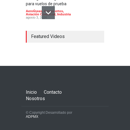
para vuelos de prueba
Aerolíneas
,
Aeropuertos
,
Aviación Comercial
,
Industria
agosto 3, 2024
Featured Videos
Concorde; el avión
supersónico que venía a
México
Aerolíneas
,
Aeronaves
historicas
,
Aeropuertos
octubre 16, 2024
Inicio
Contacto
Nosotros
© Copyright Desarrollado por
ADPMX
La AFAC autoriza que el