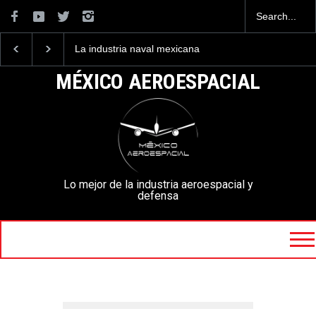
La industria naval mexicana
Entrenar a un piloto para
construirá 32 BUQUES para
volar los nuevos C-130J
la Armada de México
mexicanos cuesta 2.9
MÉXICO AEROESPACIAL
millones de dólares
Lo mejor de la industria aeroespacial y
defensa