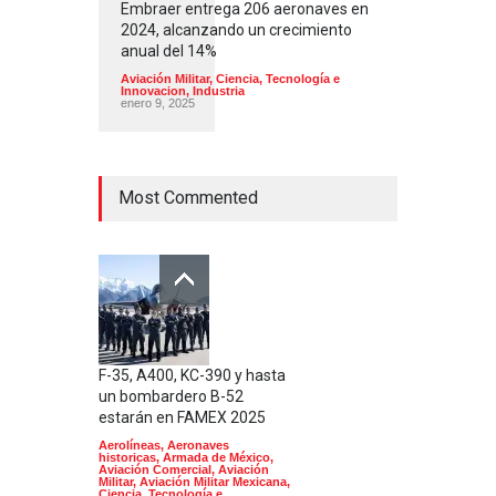
Embraer entrega 206 aeronaves en
2024, alcanzando un crecimiento
anual del 14%
Aviación Militar
,
Ciencia, Tecnología e
Innovacion
,
Industria
enero 9, 2025
Most Commented
F-35, A400, KC-390 y hasta
un bombardero B-52
estarán en FAMEX 2025
Aerolíneas
,
Aeronaves
historicas
,
Armada de México
,
Aviación Comercial
,
Aviación
Militar
,
Aviación Militar Mexicana
,
Ciencia, Tecnología e