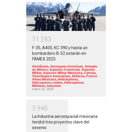
1
1
2
8
3
F-35, A400, KC-390 y hasta un
bombardero B-52 estarán en
FAMEX 2025
Aerolíneas
,
Aeronaves historicas
,
Armada
de México
,
Aviación Comercial
,
Aviación
Militar
,
Aviación Militar Mexicana
,
Ciencia,
Tecnología e Innovacion
,
Defensa
,
Fuerza
Aérea Mexicana
,
Helicópteros
,
Helicopteros civiles
,
Helicopteros
Militares
,
Industria
enero 23, 2025
5
9
4
6
La Industria aeroespacial mexicana
tendrá tres proyectos clave del
sexenio