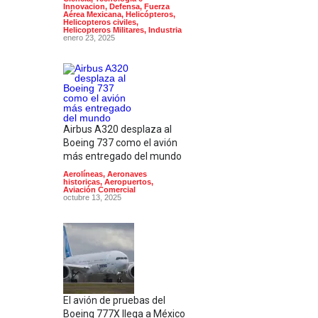
Innovacion
,
Defensa
,
Fuerza
Aérea Mexicana
,
Helicópteros
,
Helicopteros civiles
,
Helicopteros Militares
,
Industria
enero 23, 2025
Airbus A320 desplaza al
Boeing 737 como el avión
más entregado del mundo
Aerolíneas
,
Aeronaves
historicas
,
Aeropuertos
,
Aviación Comercial
octubre 13, 2025
El avión de pruebas del
Boeing 777X llega a México