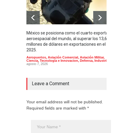
México se posiciona como el cuarto exportador
La i
aeroespacial del mundo, al superar los 13,600
BUQU
millones de dólares en exportaciones en el
Arma
2025.
Aeropuertos
,
Aviación Comercial
,
Aviación Militar
,
Ciencia, Tecnología e Innovacion
,
Defensa
,
Industria
agosto 7, 2026
Leave a Comment
Your email address will not be published.
Required fields are marked with *