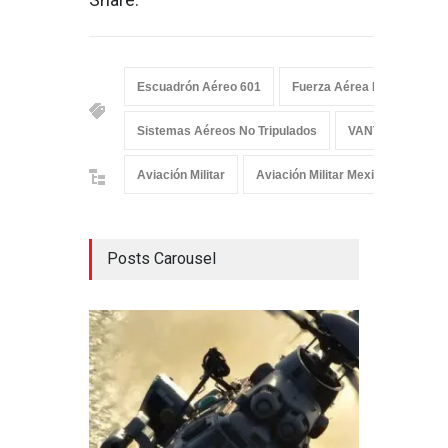
Escuadrón Aéreo 601
Fuerza Aérea Mexicana
Sistemas Aéreos No Tripulados
VANT
Vehícu
Aviación Militar
Aviación Militar Mexicana
De
Posts Carousel