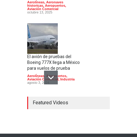
Aerolíneas
,
Aeronaves
historicas
,
Aeropuertos
,
Aviación Comercial
octubre 13, 2025
El avión de pruebas del
Boeing 777X llega a México
para vuelos de prueba
Aerolíneas
,
Aeropuertos
,
Aviación Comercial
,
Industria
agosto 3, 2024
Featured Videos
Concorde; el avión
supersónico que venía a