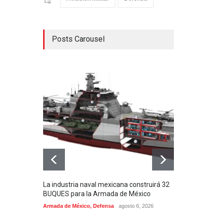
Posts Carousel
La industria naval mexicana construirá 32
Entr
BUQUES para la Armada de México
130J
Armada de México
,
Defensa
agosto 6, 2026
Aviac