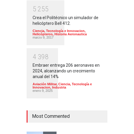
5
2
5
5
Crea el Politécnico un simulador de
helicóptero Bell 412.
Ciencia, Tecnología e Innovacion
,
Helicópteros
,
Historia Aeronautica
marzo 9, 2017
4
3
9
8
Embraer entrega 206 aeronaves en
2024, alcanzando un crecimiento
anual del 14%
Aviación Militar
,
Ciencia, Tecnología e
Innovacion
,
Industria
enero 9, 2025
Most Commented