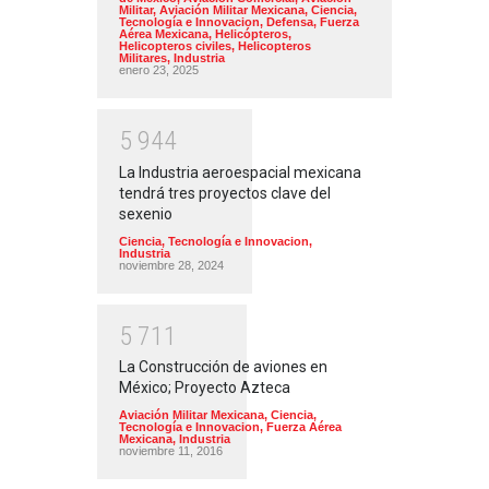
Militar
,
Aviación Militar Mexicana
,
Ciencia,
Tecnología e Innovacion
,
Defensa
,
Fuerza
Aérea Mexicana
,
Helicópteros
,
Helicopteros civiles
,
Helicopteros
Militares
,
Industria
enero 23, 2025
5
9
4
4
La Industria aeroespacial mexicana
tendrá tres proyectos clave del
sexenio
Ciencia, Tecnología e Innovacion
,
Industria
noviembre 28, 2024
5
7
1
1
La Construcción de aviones en
México; Proyecto Azteca
Aviación Militar Mexicana
,
Ciencia,
Tecnología e Innovacion
,
Fuerza Aérea
Mexicana
,
Industria
noviembre 11, 2016