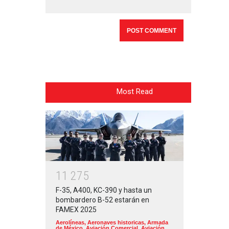
Most Read
1
1
2
7
5
F-35, A400, KC-390 y hasta un
bombardero B-52 estarán en
FAMEX 2025
Aerolíneas
,
Aeronaves historicas
,
Armada
de México
,
Aviación Comercial
,
Aviación