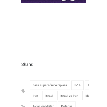
Share:
caza supersónico biplaza
F-14
F-14 Tomcat
Iran
Israel
Israel vs Iran
Maverick
R
Aviación Militar
Defensa