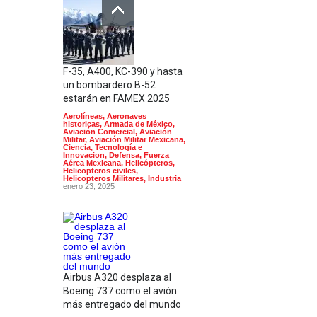
F-35, A400, KC-390 y hasta
un bombardero B-52
estarán en FAMEX 2025
Aerolíneas
,
Aeronaves
historicas
,
Armada de México
,
Aviación Comercial
,
Aviación
Militar
,
Aviación Militar Mexicana
,
Ciencia, Tecnología e
Innovacion
,
Defensa
,
Fuerza
Aérea Mexicana
,
Helicópteros
,
Helicopteros civiles
,
Helicopteros Militares
,
Industria
enero 23, 2025
Airbus A320 desplaza al
Boeing 737 como el avión
más entregado del mundo