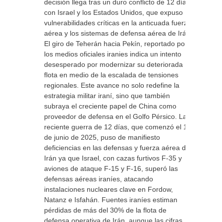
decisión llega tras un duro conflicto de 12 días
con Israel y los Estados Unidos, que expuso
vulnerabilidades críticas en la anticuada fuerza
aérea y los sistemas de defensa aérea de Irán.
El giro de Teherán hacia Pekín, reportado por
los medios oficiales iranies indica un intento
desesperado por modernizar su deteriorada
flota en medio de la escalada de tensiones
regionales. Este avance no solo redefine la
estrategia militar iraní, sino que también
subraya el creciente papel de China como
proveedor de defensa en el Golfo Pérsico. La
reciente guerra de 12 días, que comenzó el 13
de junio de 2025, puso de manifiesto
deficiencias en las defensas y fuerza aérea de
Irán ya que Israel, con cazas furtivos F-35 y
aviones de ataque F-15 y F-16, superó las
defensas aéreas iraníes, atacando
instalaciones nucleares clave en Fordow,
Natanz e Isfahán. Fuentes iraníes estiman
pérdidas de más del 30% de la flota de
defensa operativa de Irán, aunque las cifras