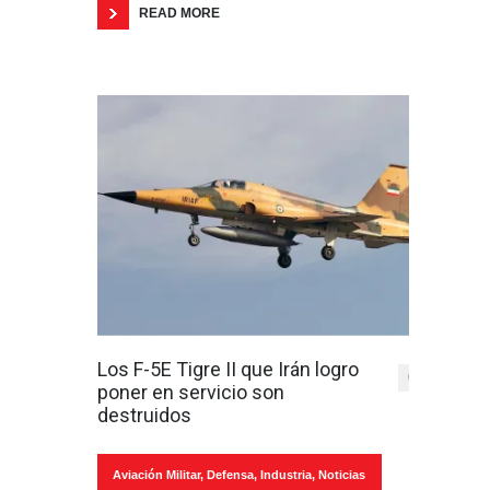
READ MORE
Los F-5E Tigre II que Irán logro
0
poner en servicio son
destruidos
Aviación Militar
,
Defensa
,
Industria
,
Noticias