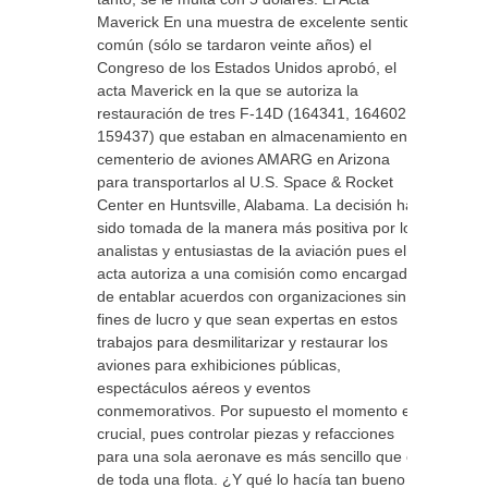
Maverick En una muestra de excelente sentido
común (sólo se tardaron veinte años) el
Congreso de los Estados Unidos aprobó, el
acta Maverick en la que se autoriza la
restauración de tres F-14D (164341, 164602 y
159437) que estaban en almacenamiento en el
cementerio de aviones AMARG en Arizona
para transportarlos al U.S. Space & Rocket
Center en Huntsville, Alabama. La decisión ha
sido tomada de la manera más positiva por los
analistas y entusiastas de la aviación pues el
acta autoriza a una comisión como encargada
de entablar acuerdos con organizaciones sin
fines de lucro y que sean expertas en estos
trabajos para desmilitarizar y restaurar los
aviones para exhibiciones públicas,
espectáculos aéreos y eventos
conmemorativos. Por supuesto el momento es
crucial, pues controlar piezas y refacciones
para una sola aeronave es más sencillo que el
de toda una flota. ¿Y qué lo hacía tan bueno