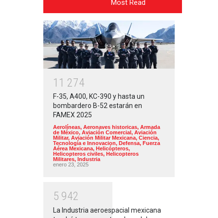
Most Read
1
1
2
7
4
F-35, A400, KC-390 y hasta un
bombardero B-52 estarán en
FAMEX 2025
Aerolíneas
,
Aeronaves historicas
,
Armada
de México
,
Aviación Comercial
,
Aviación
Militar
,
Aviación Militar Mexicana
,
Ciencia,
Tecnología e Innovacion
,
Defensa
,
Fuerza
Aérea Mexicana
,
Helicópteros
,
Helicopteros civiles
,
Helicopteros
Militares
,
Industria
enero 23, 2025
5
9
4
2
La Industria aeroespacial mexicana