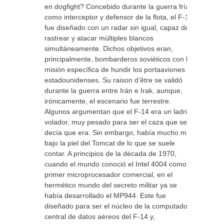
en dogfight? Concebido durante la guerra fría
como interceptor y defensor de la flota, el F-14
fue diseñado con un radar sin igual, capaz de
rastrear y atacar múltiples blancos
simultáneamente. Dichos objetivos eran,
principalmente, bombarderos soviéticos con la
misión específica de hundir los portaaviones
estadounidenses. Su raison d’être se validó
durante la guerra entre Irán e Irak, aunque,
irónicamente, el escenario fue terrestre.
Algunos argumentan que el F-14 era un ladrillo
volador, muy pesado para ser el caza que se
decía que era. Sin embargo, había mucho más
bajo la piel del Tomcat de lo que se suele
contar. A principios de la década de 1970,
cuando el mundo conoció el Intel 4004 como el
primer microprocesador comercial, en el
hermético mundo del secreto militar ya se
había desarrollado el MP944. Este fue
diseñado para ser el núcleo de la computadora
central de datos aéreos del F-14 y,