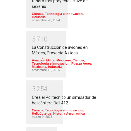
tendrá tres proyectos clave del
sexenio
Ciencia, Tecnología e Innovacion
,
Industria
noviembre 28, 2024
5
7
1
0
La Construcción de aviones en
México; Proyecto Azteca
Aviación Militar Mexicana
,
Ciencia,
Tecnología e Innovacion
,
Fuerza Aérea
Mexicana
,
Industria
noviembre 11, 2016
5
2
5
4
Crea el Politécnico un simulador de
helicóptero Bell 412.
Ciencia, Tecnología e Innovacion
,
Helicópteros
,
Historia Aeronautica
marzo 9, 2017