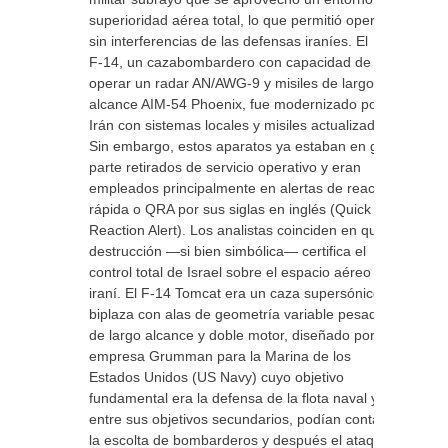
superioridad aérea total, lo que permitió operar
sin interferencias de las defensas iraníes. El
F‑14, un cazabombardero con capacidad de
operar un radar AN/AWG‑9 y misiles de largo
alcance AIM‑54 Phoenix, fue modernizado por
Irán con sistemas locales y misiles actualizados.
Sin embargo, estos aparatos ya estaban en gran
parte retirados de servicio operativo y eran
empleados principalmente en alertas de reacción
rápida o QRA por sus siglas en inglés (Quick
Reaction Alert). Los analistas coinciden en que su
destrucción —si bien simbólica— certifica el
control total de Israel sobre el espacio aéreo
iraní. El F-14 Tomcat era un caza supersónico
biplaza con alas de geometría variable pesado,
de largo alcance y doble motor, diseñado por la
empresa Grumman para la Marina de los
Estados Unidos (US Navy) cuyo objetivo
fundamental era la defensa de la flota naval y
entre sus objetivos secundarios, podían contarse
la escolta de bombarderos y después el ataque