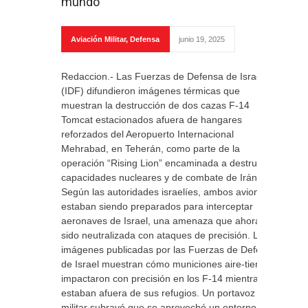
mundo
Aviación Militar
,
Defensa
junio 19, 2025
Redaccion.- Las Fuerzas de Defensa de Israel
(IDF) difundieron imágenes térmicas que
muestran la destrucción de dos cazas F‑14
Tomcat estacionados afuera de hangares
reforzados del Aeropuerto Internacional
Mehrabad, en Teherán, como parte de la
operación “Rising Lion” encaminada a destruir las
capacidades nucleares y de combate de Irán.
Según las autoridades israelíes, ambos aviones
estaban siendo preparados para interceptar
aeronaves de Israel, una amenaza que ahora ha
sido neutralizada con ataques de precisión. Las
imágenes publicadas por las Fuerzas de Defensa
de Israel muestran cómo municiones aire‑tierra
impactaron con precisión en los F‑14 mientras
estaban afuera de sus refugios. Un portavoz
militar subrayó que se aprovechó un entorno de