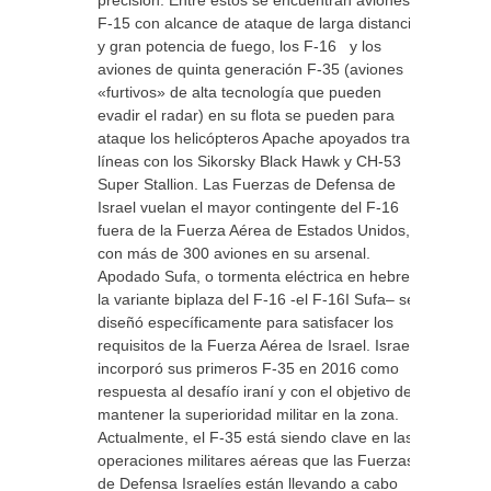
F-15 con alcance de ataque de larga distancia
y gran potencia de fuego, los F-16 y los
aviones de quinta generación F-35 (aviones
«furtivos» de alta tecnología que pueden
evadir el radar) en su flota se pueden para
ataque los helicópteros Apache apoyados tras
líneas con los Sikorsky Black Hawk y CH-53
Super Stallion. Las Fuerzas de Defensa de
Israel vuelan el mayor contingente del F-16
fuera de la Fuerza Aérea de Estados Unidos,
con más de 300 aviones en su arsenal.
Apodado Sufa, o tormenta eléctrica en hebreo,
la variante biplaza del F-16 -el F-16I Sufa– se
diseñó específicamente para satisfacer los
requisitos de la Fuerza Aérea de Israel. Israel
incorporó sus primeros F-35 en 2016 como
respuesta al desafío iraní y con el objetivo de
mantener la superioridad militar en la zona.
Actualmente, el F-35 está siendo clave en las
operaciones militares aéreas que las Fuerzas
de Defensa Israelíes están llevando a cabo