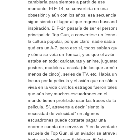
cambiaría para siempre a partir de ese
momento. El F-14, se convertiría en una
obsesión; y aún con los años, esa secuencia
sigue siendo el lugar al que regreso buscando
inspiración. El F-14 pasaría de ser el personaje
principal de Top Gun, a convertirse un ícono de
la cultura popular, porque claro, nadie sabía
qué era un A-7, pero eso sí, todos sabían qué
y cómo se veía un Tomcat, y es que el avión
estaba en todo: caricaturas y anime, juguetes,
posters, modelos a escala (de los que armé no
menos de cinco), series de TV, etc. Había una
locura por la película y el avión que no sólo se
vivía en la vida civil; los estragos fueron tales,
que aún hoy muchos escuadrones en el
mundo tienen prohibido usar las frases de la
película. Sí, atreverte a decir “siento la
necesidad de velocidad” en algunos
escuadrones puede costarte pagar una
enorme cuenta de cervezas. Y en la verdadera
escuela de Top Gun, si un aviador se atreve a
tanto, se le multa con 5 dólares. El Acta