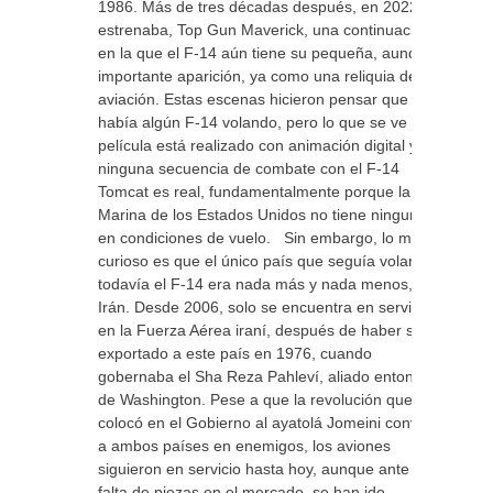
1986. Más de tres décadas después, en 2022, se
estrenaba, Top Gun Maverick, una continuación,
en la que el F-14 aún tiene su pequeña, aunque
importante aparición, ya como una reliquia de la
aviación. Estas escenas hicieron pensar que
había algún F-14 volando, pero lo que se ve en la
película está realizado con animación digital y
ninguna secuencia de combate con el F-14
Tomcat es real, fundamentalmente porque la
Marina de los Estados Unidos no tiene ninguno
en condiciones de vuelo. Sin embargo, lo más
curioso es que el único país que seguía volando
todavía el F-14 era nada más y nada menos, que
Irán. Desde 2006, solo se encuentra en servicio
en la Fuerza Aérea iraní, después de haber sido
exportado a este país en 1976, cuando
gobernaba el Sha Reza Pahleví, aliado entonces
de Washington. Pese a que la revolución que
colocó en el Gobierno al ayatolá Jomeini convirtió
a ambos países en enemigos, los aviones
siguieron en servicio hasta hoy, aunque ante la
falta de piezas en el mercado, se han ido