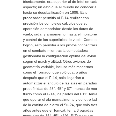
técnicamente, era superior al de Intel en cada
aspecto; un dato que el mundo no conocería
hasta su desclasificación en 1998. Este
procesador permitió al F-14 realizar con
precisión los complejos cálculos que su
operación demandaba: desde los datos de
vuelo, radar y armamento, hasta el monitoreo
y control de las superficies de vuelo. Como es
lógico, esto permitía a los pilotos concentrarse
en el combate mientras la computadora
gestionaba la configuración óptima del avión
según el mach y altitud. Otros aviones de
geometría variable, incluso más modernos
como el Tornado, que voló cuatro años
después que el F-14, sólo llegarían a
automatizar el ángulo de las alas en paradas
predefinidas de 25°, 45° y 67°, nunca de modo
fluido como el F-14, los pilotos del F111 tenían
que operar el ala manualmente y del otro lado
de la cortina de hierro el Su-24, que voló tres
años antes que el Tomcat, tenía 3 paradas
manuales de 35°, 45° y 69°. El Tomcat era