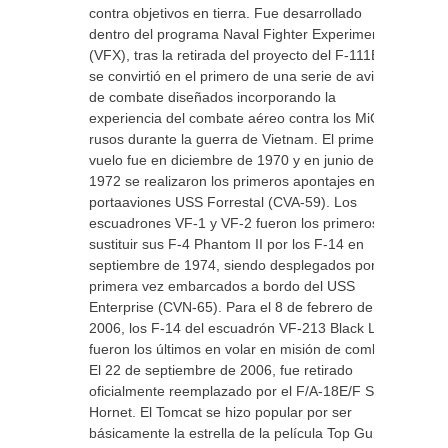
contra objetivos en tierra. Fue desarrollado
dentro del programa Naval Fighter Experimental
(VFX), tras la retirada del proyecto del F-111B y
se convirtió en el primero de una serie de aviones
de combate diseñados incorporando la
experiencia del combate aéreo contra los MiG
rusos durante la guerra de Vietnam. El primer
vuelo fue en diciembre de 1970 y en junio de
1972 se realizaron los primeros apontajes en el
portaaviones USS Forrestal (CVA-59). Los
escuadrones VF-1 y VF-2 fueron los primeros en
sustituir sus F-4 Phantom II por los F-14 en
septiembre de 1974, siendo desplegados por
primera vez embarcados a bordo del USS
Enterprise (CVN-65). Para el 8 de febrero de
2006, los F-14 del escuadrón VF-213 Black Lions
fueron los últimos en volar en misión de combate.
El 22 de septiembre de 2006, fue retirado
oficialmente reemplazado por el F/A-18E/F Super
Hornet. El Tomcat se hizo popular por ser
básicamente la estrella de la película Top Gun, de