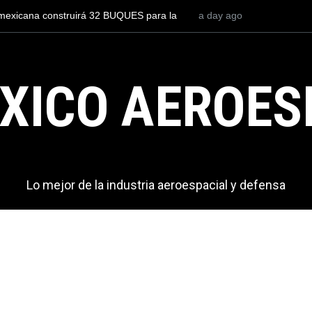
to para volar los nuevos C-130J mexicanos
2 days ago
México se posiciona co
s de dólares
del mundo, al superar 
exportaciones en el 20
XICO AEROES
Lo mejor de la industria aeroespacial y defensa