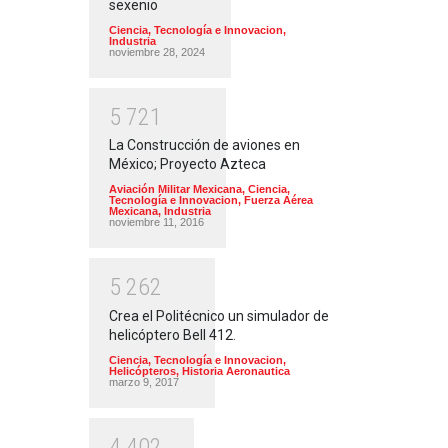
sexenio
Ciencia, Tecnología e Innovacion
,
Industria
noviembre 28, 2024
5
7
2
1
La Construcción de aviones en
México; Proyecto Azteca
Aviación Militar Mexicana
,
Ciencia,
Tecnología e Innovacion
,
Fuerza Aérea
Mexicana
,
Industria
noviembre 11, 2016
5
2
6
2
Crea el Politécnico un simulador de
helicóptero Bell 412.
Ciencia, Tecnología e Innovacion
,
Helicópteros
,
Historia Aeronautica
marzo 9, 2017
4
4
0
2