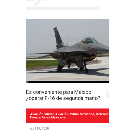
Es conveniente para México
0
¿operar F-16 de segunda mano?
Aviación Militar
,
Aviación Militar Mexicana
,
Defensa
,
Fuerza Aérea Mexicana
abril 19, 2026