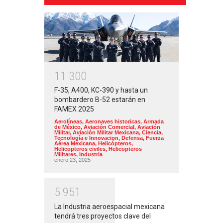
1
1
3
0
0
F-35, A400, KC-390 y hasta un
bombardero B-52 estarán en
FAMEX 2025
Aerolíneas
,
Aeronaves historicas
,
Armada
de México
,
Aviación Comercial
,
Aviación
Militar
,
Aviación Militar Mexicana
,
Ciencia,
Tecnología e Innovacion
,
Defensa
,
Fuerza
Aérea Mexicana
,
Helicópteros
,
Helicopteros civiles
,
Helicopteros
Militares
,
Industria
enero 23, 2025
5
9
5
1
La Industria aeroespacial mexicana
tendrá tres proyectos clave del