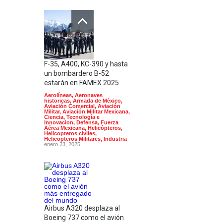
F-35, A400, KC-390 y hasta
un bombardero B-52
estarán en FAMEX 2025
Aerolíneas
,
Aeronaves
historicas
,
Armada de México
,
Aviación Comercial
,
Aviación
Militar
,
Aviación Militar Mexicana
,
Ciencia, Tecnología e
Innovacion
,
Defensa
,
Fuerza
Aérea Mexicana
,
Helicópteros
,
Helicopteros civiles
,
Helicopteros Militares
,
Industria
enero 23, 2025
Airbus A320 desplaza al
Boeing 737 como el avión