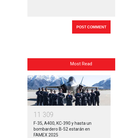
Most Read
1
1
3
0
9
F-35, A400, KC-390 y hasta un
bombardero B-52 estarán en
FAMEX 2025