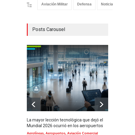
Aviación Militar
Defensa
Noticias
Posts Carousel
La mayor lección tecnológica que dejó el
Méxi
Mundial 2026 ocurrió en los aeropuertos
aero
mill
Aerolíneas
,
Aeropuertos
,
Aviación Comercial