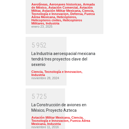
Aerolíneas
,
Aeronaves historicas
,
Armada
de México
,
Aviación Comercial
,
Aviación
Militar
,
Aviación Militar Mexicana
,
Ciencia,
Tecnología e Innovacion
,
Defensa
,
Fuerza
Aérea Mexicana
,
Helicópteros
,
Helicopteros civiles
,
Helicopteros
Militares
,
Industria
enero 23, 2025
5
9
5
2
La Industria aeroespacial mexicana
tendrá tres proyectos clave del
sexenio
Ciencia, Tecnología e Innovacion
,
Industria
noviembre 28, 2024
5
7
2
5
La Construcción de aviones en
México; Proyecto Azteca
Aviación Militar Mexicana
,
Ciencia,
Tecnología e Innovacion
,
Fuerza Aérea
Mexicana
,
Industria
noviembre 11, 2016