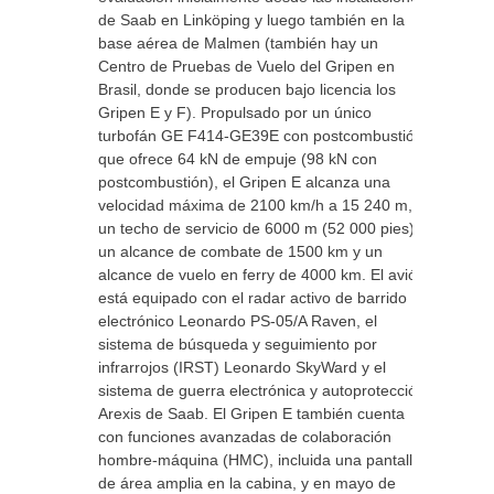
de Saab en Linköping y luego también en la
base aérea de Malmen (también hay un
Centro de Pruebas de Vuelo del Gripen en
Brasil, donde se producen bajo licencia los
Gripen E y F). Propulsado por un único
turbofán GE F414-GE39E con postcombustión
que ofrece 64 kN de empuje (98 kN con
postcombustión), el Gripen E alcanza una
velocidad máxima de 2100 km/h a 15 240 m,
un techo de servicio de 6000 m (52 000 pies),
un alcance de combate de 1500 km y un
alcance de vuelo en ferry de 4000 km. El avión
está equipado con el radar activo de barrido
electrónico Leonardo PS-05/A Raven, el
sistema de búsqueda y seguimiento por
infrarrojos (IRST) Leonardo SkyWard y el
sistema de guerra electrónica y autoprotección
Arexis de Saab. El Gripen E también cuenta
con funciones avanzadas de colaboración
hombre-máquina (HMC), incluida una pantalla
de área amplia en la cabina, y en mayo de