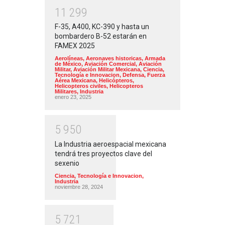
1
1
2
9
9
F-35, A400, KC-390 y hasta un
bombardero B-52 estarán en
FAMEX 2025
Aerolíneas
,
Aeronaves historicas
,
Armada
de México
,
Aviación Comercial
,
Aviación
Militar
,
Aviación Militar Mexicana
,
Ciencia,
Tecnología e Innovacion
,
Defensa
,
Fuerza
Aérea Mexicana
,
Helicópteros
,
Helicopteros civiles
,
Helicopteros
Militares
,
Industria
enero 23, 2025
5
9
5
0
La Industria aeroespacial mexicana
tendrá tres proyectos clave del
sexenio
Ciencia, Tecnología e Innovacion
,
Industria
noviembre 28, 2024
5
7
2
1