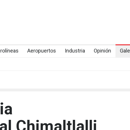
rolíneas
Aeropuertos
Industria
Opinión
Gale
ia
al Chimaltlalli