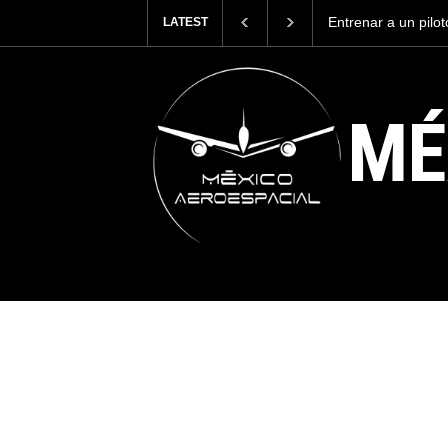
Con 35,900 pasajer
LATEST
más viajeros inter
AICM.
MÉ