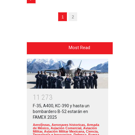
1
2
Most Read
1
1
2
7
3
F-35, A400, KC-390 y hasta un
bombardero B-52 estarán en
FAMEX 2025
Aerolíneas
,
Aeronaves historicas
,
Armada
de México
,
Aviación Comercial
,
Aviación
Militar
,
Aviación Militar Mexicana
,
Ciencia,
Tecnología e Innovacion
,
Defensa
,
Fuerza