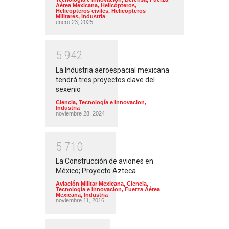
Aérea Mexicana
,
Helicópteros
,
Helicopteros civiles
,
Helicopteros
Militares
,
Industria
enero 23, 2025
5
9
4
2
La Industria aeroespacial mexicana
tendrá tres proyectos clave del
sexenio
Ciencia, Tecnología e Innovacion
,
Industria
noviembre 28, 2024
5
7
1
0
La Construcción de aviones en
México; Proyecto Azteca
Aviación Militar Mexicana
,
Ciencia,
Tecnología e Innovacion
,
Fuerza Aérea
Mexicana
,
Industria
noviembre 11, 2016