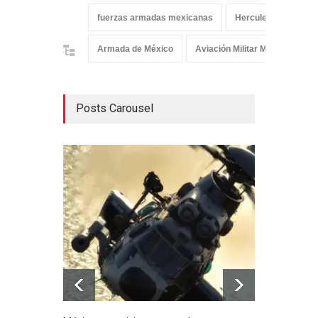
fuerzas armadas mexicanas
Hercules
L-100
Armada de México
Aviación Militar Mexicana
Posts Carousel