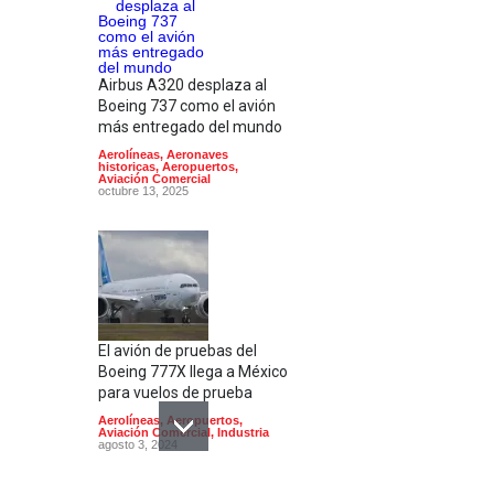
Airbus A320 desplaza al
Boeing 737 como el avión
más entregado del mundo
Aerolíneas
,
Aeronaves
historicas
,
Aeropuertos
,
Aviación Comercial
octubre 13, 2025
El avión de pruebas del
Boeing 777X llega a México
para vuelos de prueba
Aerolíneas
,
Aeropuertos
,
Aviación Comercial
,
Industria
agosto 3, 2024