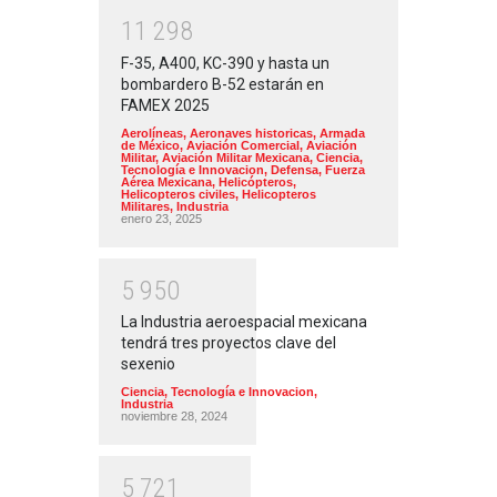
1
1
2
9
8
F-35, A400, KC-390 y hasta un
bombardero B-52 estarán en
FAMEX 2025
Aerolíneas
,
Aeronaves historicas
,
Armada
de México
,
Aviación Comercial
,
Aviación
Militar
,
Aviación Militar Mexicana
,
Ciencia,
Tecnología e Innovacion
,
Defensa
,
Fuerza
Aérea Mexicana
,
Helicópteros
,
Helicopteros civiles
,
Helicopteros
Militares
,
Industria
enero 23, 2025
5
9
5
0
La Industria aeroespacial mexicana
tendrá tres proyectos clave del
sexenio
Ciencia, Tecnología e Innovacion
,
Industria
noviembre 28, 2024
5
7
2
1