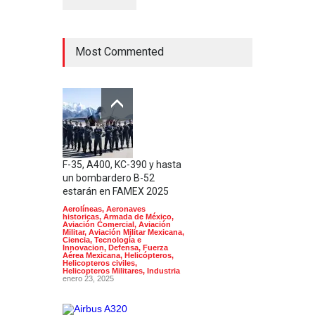
Most Commented
F-35, A400, KC-390 y hasta
un bombardero B-52
estarán en FAMEX 2025
Aerolíneas
,
Aeronaves
historicas
,
Armada de México
,
Aviación Comercial
,
Aviación
Militar
,
Aviación Militar Mexicana
,
Ciencia, Tecnología e
Innovacion
,
Defensa
,
Fuerza
Aérea Mexicana
,
Helicópteros
,
Helicopteros civiles
,
Helicopteros Militares
,
Industria
enero 23, 2025