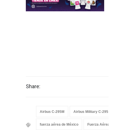
Share:
Airbus C-295M
Airbus Military C-295
Armada
fuerza aérea de México
Fuerza Aérea Mexicana