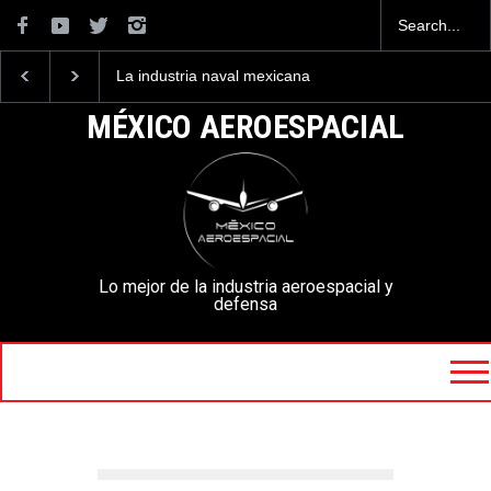
La industria naval mexicana
Entrenar a un piloto pa
construirá 32 BUQUES para
volar los nuevos C-130
la Armada de México
mexicanos cuesta 2.9
MÉXICO AEROESPACIAL
millones de dólares
Lo mejor de la industria aeroespacial y
defensa