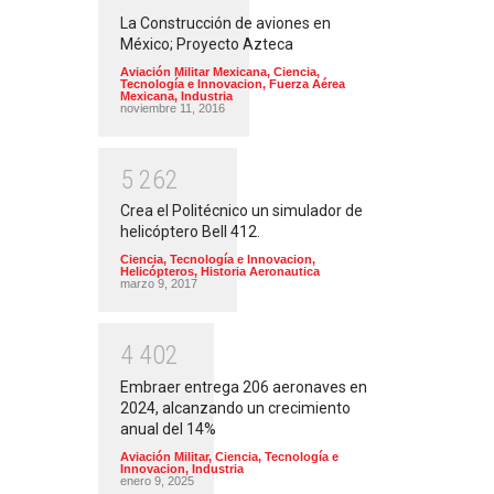
La Construcción de aviones en
México; Proyecto Azteca
Aviación Militar Mexicana
,
Ciencia,
Tecnología e Innovacion
,
Fuerza Aérea
Mexicana
,
Industria
noviembre 11, 2016
5
2
6
2
Crea el Politécnico un simulador de
helicóptero Bell 412.
Ciencia, Tecnología e Innovacion
,
Helicópteros
,
Historia Aeronautica
marzo 9, 2017
4
4
0
2
Embraer entrega 206 aeronaves en
2024, alcanzando un crecimiento
anual del 14%
Aviación Militar
,
Ciencia, Tecnología e
Innovacion
,
Industria
enero 9, 2025