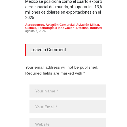
México se posiciona como el cuarto exportador
La i
aeroespacial del mundo, al superar los 13,600
BUQU
millones de dólares en exportaciones en el
Arma
2025.
Aeropuertos
,
Aviación Comercial
,
Aviación Militar
,
Ciencia, Tecnología e Innovacion
,
Defensa
,
Industria
agosto 7, 2026
Leave a Comment
Your email address will not be published.
Required fields are marked with *