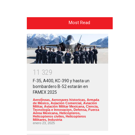
Most Read
1
1
3
2
9
F-35, A400, KC-390 y hasta un
bombardero B-52 estarán en
FAMEX 2025
Aerolíneas
,
Aeronaves historicas
,
Armada
de México
,
Aviación Comercial
,
Aviación
Militar
,
Aviación Militar Mexicana
,
Ciencia,
Tecnología e Innovacion
,
Defensa
,
Fuerza
Aérea Mexicana
,
Helicópteros
,
Helicopteros civiles
,
Helicopteros
Militares
,
Industria
enero 23, 2025