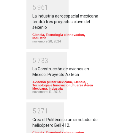
5
9
6
1
La Industria aeroespacial mexicana
tendrá tres proyectos clave del
sexenio
Ciencia, Tecnología e Innovacion
,
Industria
noviembre 28, 2024
5
7
3
3
La Construcción de aviones en
México; Proyecto Azteca
Aviación Militar Mexicana
,
Ciencia,
Tecnología e Innovacion
,
Fuerza Aérea
Mexicana
,
Industria
noviembre 11, 2016
5
2
7
1
Crea el Politécnico un simulador de
helicóptero Bell 412.
Ciencia, Tecnología e Innovacion
,